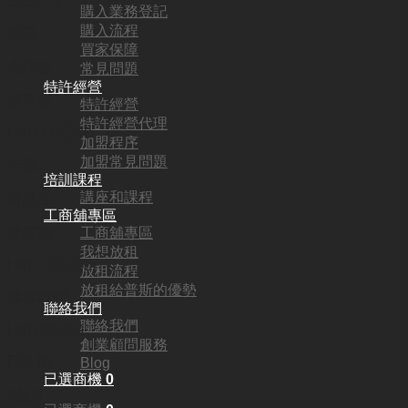
SQ5773
購入業務登記
購入流程
地區:
買家保障
尖沙咀
常見問題
特許經營
頂手費:
特許經營
特許經營代理
HKD
210,000
加盟程序
加盟常見問題
行業:
培訓課程
講座和課程
甜品店
工商舖專區
工商舖專區
營業額:
我想放租
HKD100,000
放租流程
放租給普斯的優勢
參考利潤:
聯絡我們
聯絡我們
HKD33,000
創業顧問服務
回本期:
Blog
已選商機
0
6個月