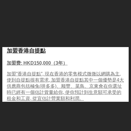
加盟香港自提點
加盟费: HKD150,000（3年）
加盟”香港自提點”, 現在香港的零售模式微微以網購為主,
使到自提點很有需求, 加盟香港自提點其中一個優勢是4大
供應商包括極兔(拼多多)、顺豐、菜鳥、京東會在你選址
時已經有一個估計貨量給你, 使你預計到生意額可承受的
租金和工資, 從宜估計營業額和利潤。