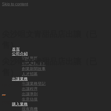
Skip to content
尖沙咀文青甜品店出讓（已
售）
首頁
公司介紹
關於普斯
尖沙咀文青甜品店出讓（已
成功故事分享
創業新聞故事
售）
人才招募
出讓業務
出讓業務登記
HKD
210,000
出讓程序
出讓準則
生意估值
代號:
購入業務
現有商機