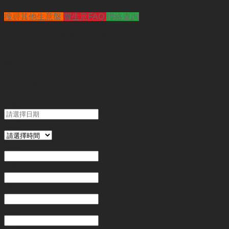
搜尋其他生意盤
買生意FAQ
聯絡查詢
查詢
"尖沙咀文青甜品店出讓（已售）"
代號 :
SQ5773
簡介 :
尖沙咀文青甜品店出讓（已售）
"
*
" 為必填
日期
MM slash DD slash YYYY
時間
姓名
*
電郵
電話
*
金額