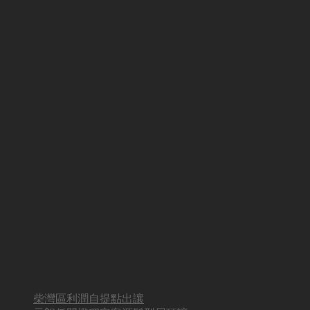
柴灣區利潤自提點出讓