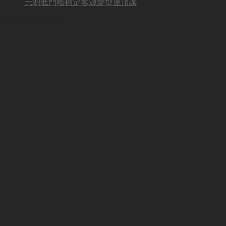
元朗低門檻穩定客源髮型屋頂讓
BUSINESS HOT