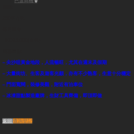
已選商機
0
面積:
250平方呎
每月租金:
HKD23,000(全包）
業務重點:
– 尖沙咀黃金地段，人流暢旺，尤其在週末及假期
– 大量街坊、生客及遊客光顧，亦有不少熟客，生意十分穩定
– 門面寬闊，裝修美觀，附近有泊車位
– 冰凍甜點製造廠牌
，
生財工具齊備，即頂即做
返回
查詢登記