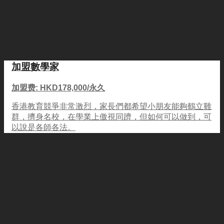
加盟數學家
加盟费: HKD178,000/永久
香港教育競爭非常激烈，家長們都希望小朋友能夠鶴立雞
群，擠身名校，在學業上傲視同躋，但如何可以做到，可
以說是各師各法。