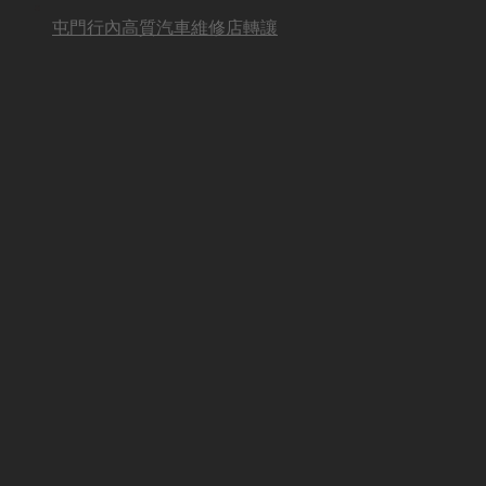
屯門行內高質汽車維修店轉讓