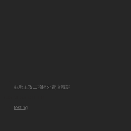
觀塘主攻工商區外賣店轉讓
BUSINESS OTHER
testing