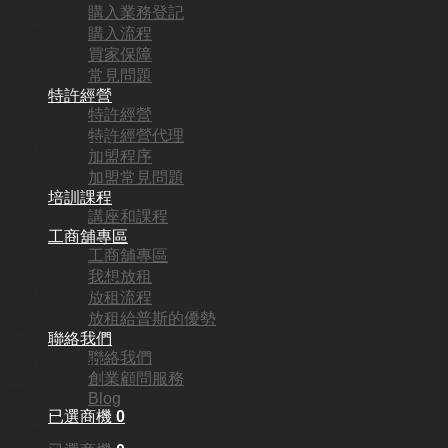
SA9059
購入業務登記
購入流程
地區:
買家保障
尖沙咀
常見問題
特許經營
頂手費:
特許經營
特許經營代理
HKD
1,500,000
加盟程序
加盟常見問題
行業:
培訓課程
講座和課程
美容
工商舖專區
工商舖專區
營業額:
我想放租
HKD260,000
放租流程
放租給普斯的優勢
參考利潤:
聯絡我們
聯絡我們
HKD100,000
創業顧問服務
回本期:
Blog
已選商機
0
15個月