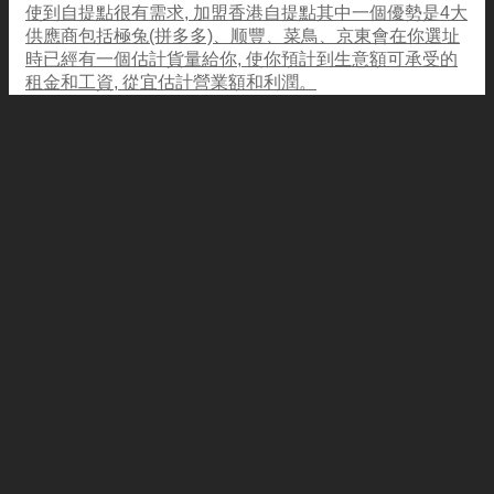
使到自提點很有需求, 加盟香港自提點其中一個優勢是4大
供應商包括極兔(拼多多)、顺豐、菜鳥、京東會在你選址
時已經有一個估計貨量給你, 使你預計到生意額可承受的
租金和工資, 從宜估計營業額和利潤。