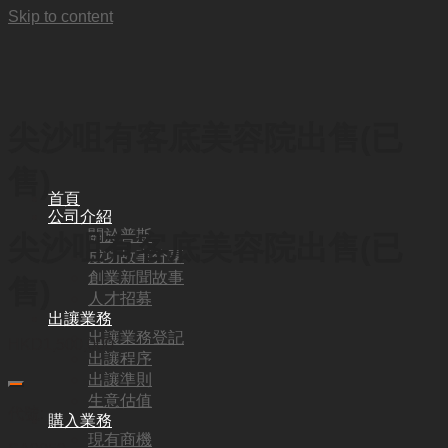
Skip to content
尖沙咀有客底美容院出售(已
售)
首頁
公司介紹
關於普斯
尖沙咀有客底美容院出售(已
成功故事分享
創業新聞故事
售)
人才招募
出讓業務
出讓業務登記
HKD
1,500,000
出讓程序
出讓準則
生意估值
代號:
購入業務
現有商機