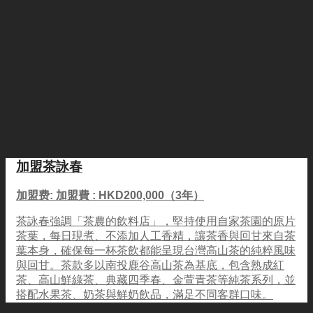
加盟茶詠春
加盟费: 加盟費 : HKD200,000（3年）
茶詠春強調「茶農的飲料店」，堅持使用自家茶園的原片
茶葉，每日現煮、不添加人工香精，讓茶香與回甘來自茶
葉本身，確保每一杯茶飲都能呈現台灣高山茶的純粹風味
與回甘。茶款多以南投鹿谷高山茶為基底，包含熟成紅
茶、高山鮮綠茶、典藏四季春、金萱青茶等純茶系列，並
搭配水果茶、奶茶與鮮奶飲品，滿足不同客群口味。