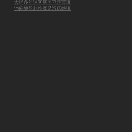
大埔多年連客底美容院頂讓
油麻地盈利按摩足浴店轉讓