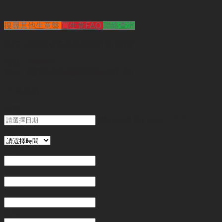
搜尋其他生意盤
買生意FAQ
聯絡查詢
查詢
"尖沙咀有客底美容院出售(已售)"
代號 :
SA9059
簡介 :
尖沙咀有客底美容院出售(已售)
"
*
" 為必填
日期
MM slash DD slash YYYY
時間
姓名
*
電郵
電話
*
金額