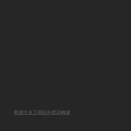
觀塘主攻工商區外賣店轉讓
BUSINESS OTHER