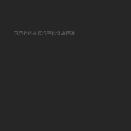
屯門行內高質汽車維修店轉讓