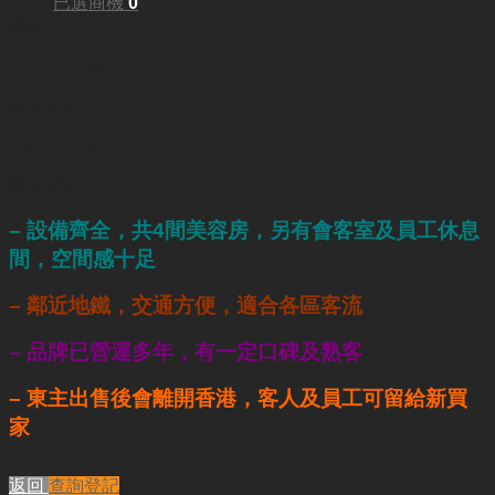
已選商機
0
面積:
1,000平方呎
每月租金:
HKD35,000
業務重點:
– 設備齊全，共4間美容房，另有會客室及員工休息
間，空間感十足
– 鄰近地鐵，交通方便，適合各區客流
– 品牌已營運多年，有一定口碑及熟客
– 東主出售後會離開香港，客人及員工可留給新買
家
返回
查詢登記