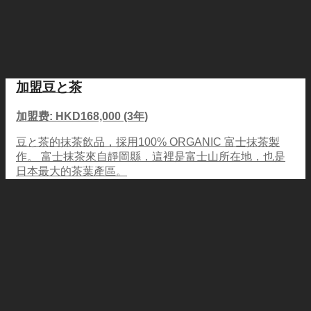
加盟豆と茶
加盟费: HKD168,000 (3年)
豆と茶的抹茶飲品，採用100% ORGANIC 富士抹茶製
作。 富士抹茶來自靜岡縣，這裡是富士山所在地，也是
日本最大的茶葉產區。