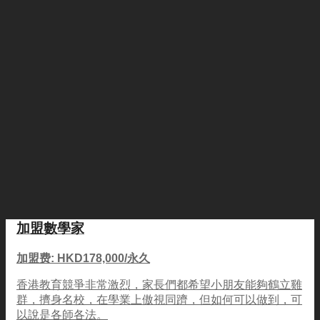
加盟數學家
加盟费: HKD178,000/永久
香港教育競爭非常激烈，家長們都希望小朋友能夠鶴立雞
群，擠身名校，在學業上傲視同躋，但如何可以做到，可
以說是各師各法。