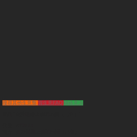
搜尋其他生意盤
買生意FAQ
聯絡查詢
查詢
"尖沙咀樓上酒吧出讓（已售）"
代號 :
ST2524
簡介 :
尖沙咀樓上酒吧出讓（已售）