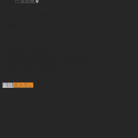
已選商機
0
每月租金:
HKD63,000（管理費HKD5,500）
業務重點:
– 店舖位於尖沙咀樓上舖
– 約2000平方呎, 空間感一流
– 持有酒牌、小食牌
– 設有5部飛鏢機可供娛樂，定時舉行飛鏢比賽
– 東主打算發展其他業務，故此割愛頂讓
– 適合各投資人士及創業人士
返回
查詢登記