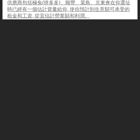
供應商包括極兔(拼多多)、顺豐、菜鳥、京東會在你選址
時已經有一個估計貨量給你, 使你預計到生意額可承受的
租金和工資, 從宜估計營業額和利潤。