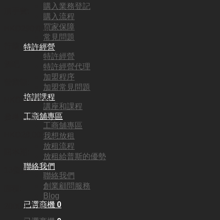
購入業務登記
頂手費:
購入流程
買家保障
HKD
290,000
常見問題
行業:
特許經營
特許經營
酒吧
特許經營代理
加盟程序
營業額:
加盟常見問題
培訓課程
HKD200,000
講座和課程
工商舖專區
參考利潤:
工商舖專區
HKD28,000
我想放租
放租流程
回本期:
放租給普斯的優勢
聯絡我們
13個月
聯絡我們
創業顧問服務
面積:
Blog
已選商機
0
2000平方呎