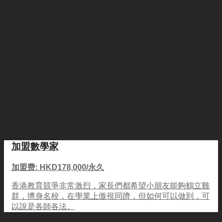
加盟數學家
加盟费: HKD178,000/永久
香港教育競爭非常激烈，家長們都希望小朋友能夠鶴立雞
群，擠身名校，在學業上傲視同躋，但如何可以做到，可
以說是各師各法。