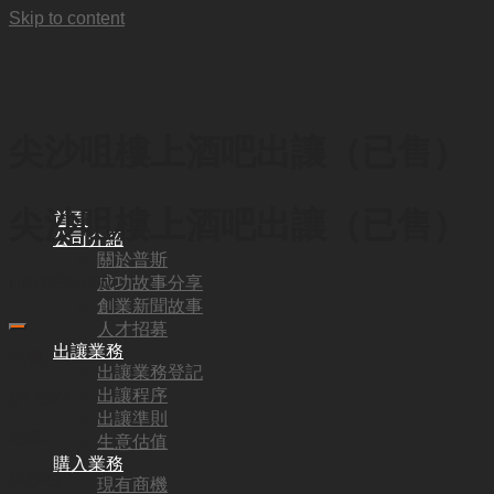
Skip to content
尖沙咀樓上酒吧出讓（已售）
尖沙咀樓上酒吧出讓（已售）
首頁
公司介紹
關於普斯
成功故事分享
HKD
290,000
創業新聞故事
人才招募
出讓業務
代號:
出讓業務登記
出讓程序
ST2524
出讓準則
地區:
生意估值
購入業務
尖沙咀
現有商機