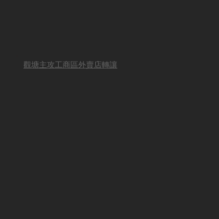
觀塘主攻工商區外賣店轉讓