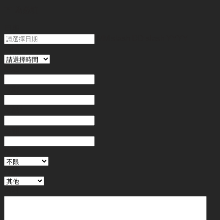
"
*
" 為必填
日期
MM slash DD slash YYYY
時間
姓名
*
電郵
電話
*
金額
地區
行業
備註