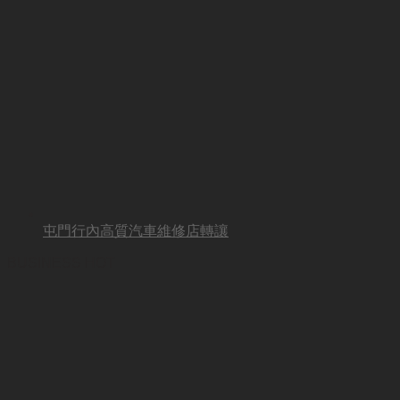
屯門行內高質汽車維修店轉讓
BUSINESS HOT