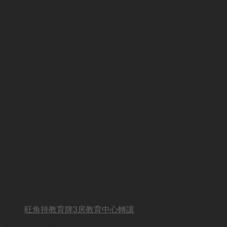
旺角持教育牌3房教育中心轉讓