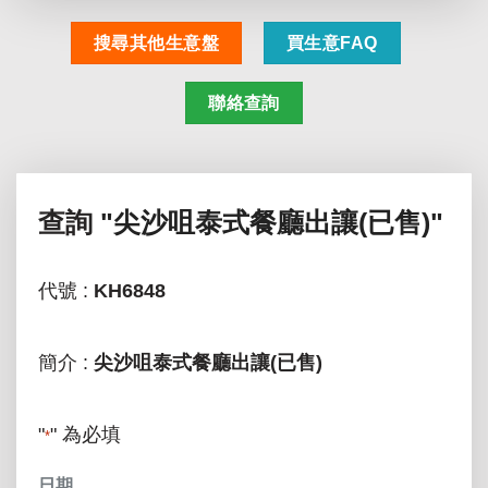
搜尋其他生意盤
買生意FAQ
聯絡查詢
查詢
"尖沙咀泰式餐廳出讓(已售)"
代號 :
KH6848
簡介 :
尖沙咀泰式餐廳出讓(已售)
"
" 為必填
*
日期