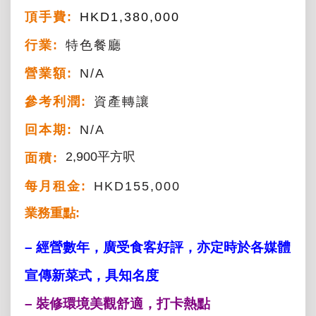
頂手費:
HKD
1,380,000
行業:
特色餐廳
營業額:
N/A
參考利潤:
資產轉讓
回本期:
N/A
2,900平方呎
面積:
每月租金:
HKD155,000
業務重點:
– 經營數年，廣受食客好評，亦定時於各媒體
宣傳新菜式，具知名度
– 裝修環境美觀舒適，打卡熱點