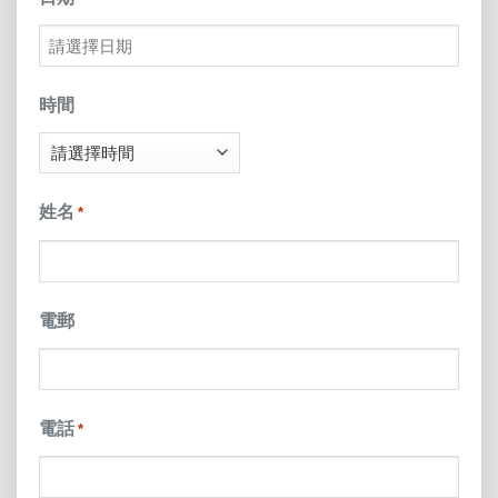
MM
slash
時間
DD
slash
姓名
*
YYYY
電郵
電話
*