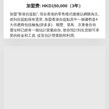
加盟费: HKD150,000（3年）
加盟”香港自提點”, 現在香港的零售模式微微以網購為主,
使到自提點很有需求, 加盟香港自提點其中一個優勢是4
大供應商包括極兔(拼多多)、顺豐、菜鳥、京東會在你
選址時已經有一個估計貨量給你, 使你預計到生意額可承
受的租金和工資, 從宜估計營業額和利潤。