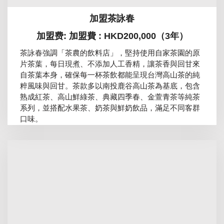
加盟茶詠春
加盟费: 加盟費 : HKD200,000（3年）
茶詠春強調「茶農的飲料店」，堅持使用自家茶園的原
片茶葉，每日現煮、不添加人工香精，讓茶香與回甘來
自茶葉本身，確保每一杯茶飲都能呈現台灣高山茶的純
粹風味與回甘。茶款多以南投鹿谷高山茶為基底，包含
熟成紅茶、高山鮮綠茶、典藏四季春、金萱青茶等純茶
系列，並搭配水果茶、奶茶與鮮奶飲品，滿足不同客群
口味。