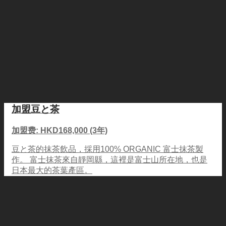
加盟豆と茶
加盟费: HKD168,000 (3年)
豆と茶的抹茶飲品，採用100% ORGANIC 富士抹茶製
作。 富士抹茶來自靜岡縣，這裡是富士山所在地，也是
日本最大的茶葉產區。