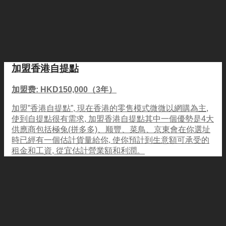
加盟香港自提點
加盟费: HKD150,000（3年）
加盟”香港自提點”, 現在香港的零售模式微微以網購為主,
使到自提點很有需求, 加盟香港自提點其中一個優勢是4大
供應商包括極兔(拼多多)、顺豐、菜鳥、京東會在你選址
時已經有一個估計貨量給你, 使你預計到生意額可承受的
租金和工資, 從宜估計營業額和利潤。