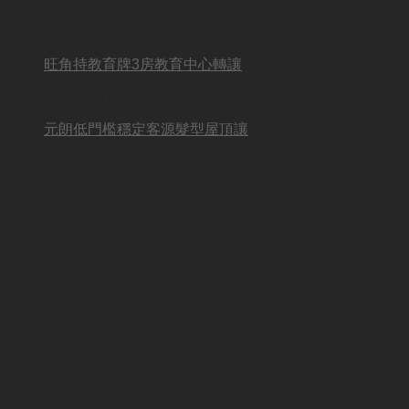
旺角持教育牌3房教育中心轉讓
BUSINESS OTHER
元朗低門檻穩定客源髮型屋頂讓