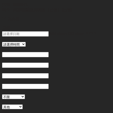
代號 :
SG5971
簡介 :
尖沙咀髮型店轉讓（已售）(已售)
"
*
" 為必填
日期
MM slash DD slash YYYY
時間
姓名
*
電郵
電話
*
金額
地區
行業
備註