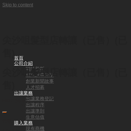
Skip to content
尖沙咀髮型店轉讓（已售）(已
售)
首頁
公司介紹
關於普斯
尖沙咀髮型店轉讓（已售）(已
成功故事分享
創業新聞故事
售)
人才招募
出讓業務
出讓業務登記
HKD
158,000
出讓程序
出讓準則
生意估值
代號:
購入業務
現有商機