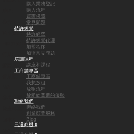
SG5971
購入業務登記
購入流程
地區:
買家保障
尖沙咀
常見問題
特許經營
頂手費:
特許經營
特許經營代理
HKD
158,000
加盟程序
加盟常見問題
行業:
培訓課程
講座和課程
髮型屋
工商舖專區
工商舖專區
營業額:
我想放租
N/A
放租流程
放租給普斯的優勢
參考利潤:
聯絡我們
聯絡我們
資產轉讓
創業顧問服務
Blog
回本期:
已選商機
0
N/A