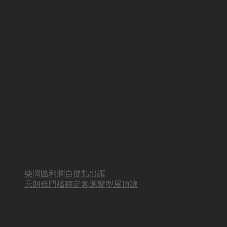
柴灣區利潤自提點出讓
元朗低門檻穩定客源髮型屋頂讓
BUSINESS HOT