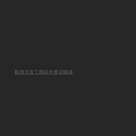
觀塘主攻工商區外賣店轉讓