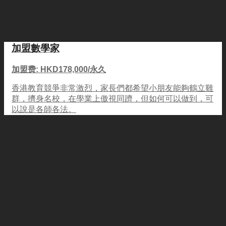
加盟數學家
加盟费: HKD178,000/永久
香港教育競爭非常激烈，家長們都希望小朋友能夠鶴立雞
群，擠身名校，在學業上傲視同躋，但如何可以做到，可
以說是各師各法。