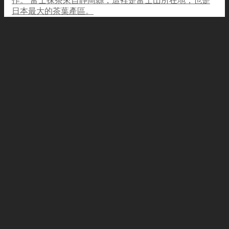
作。 富士抹茶來自靜岡縣，這裡是富士山所在地，也是
日本最大的茶葉產區。