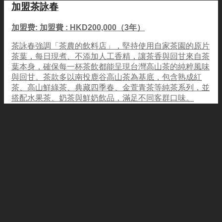
加盟茶詠春
加盟费: 加盟費 : HKD200,000（3年）
茶詠春強調「茶農的飲料店」，堅持使用自家茶園的原片
茶葉，每日現煮、不添加人工香精，讓茶香與回甘來自茶
葉本身，確保每一杯茶飲都能呈現台灣高山茶的純粹風味
與回甘。茶款多以南投鹿谷高山茶為基底，包含熟成紅
茶、高山鮮綠茶、典藏四季春、金萱青茶等純茶系列，並
搭配水果茶、奶茶與鮮奶飲品，滿足不同客群口味。