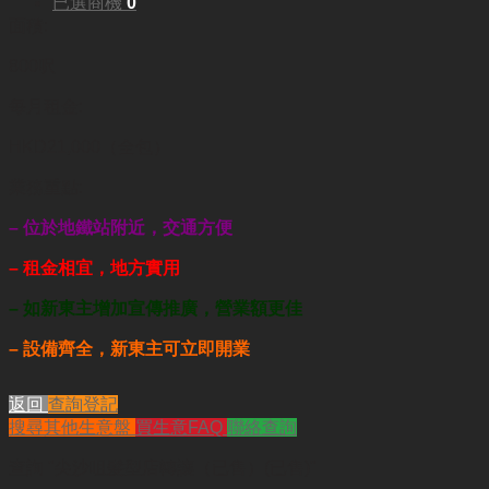
已選商機
0
面積:
800呎
每月租金:
HKD21,000（全包）
業務重點:
– 位於地鐵站附近，交通方便
– 租金相宜，地方實用
– 如新東主增加宣傳推廣，營業額更佳
– 設備齊全，新東主可立即開業
返回
查詢登記
搜尋其他生意盤
買生意FAQ
聯絡查詢
查詢
"尖沙咀髮型店轉讓（已售）(已售)"