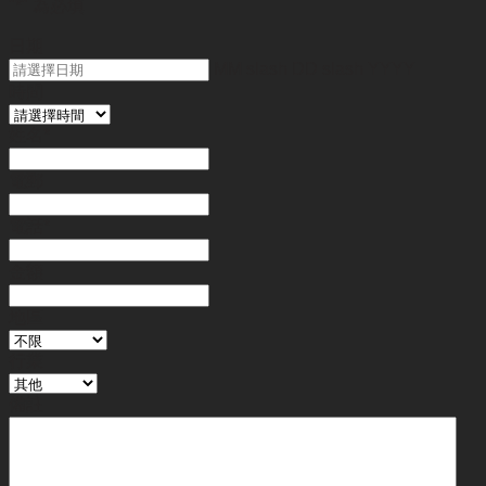
"
*
" 為必填
日期
MM slash DD slash YYYY
時間
姓名
*
電郵
電話
*
金額
地區
行業
備註