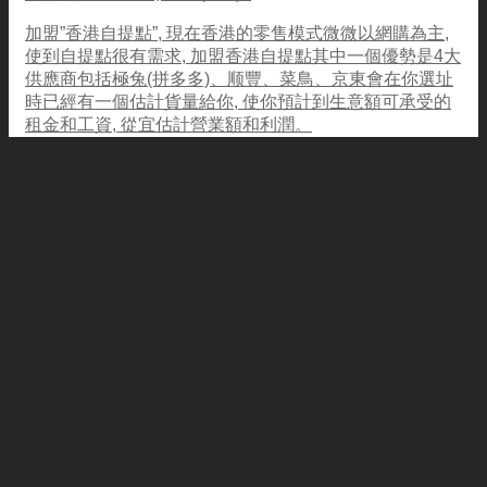
加盟”香港自提點”, 現在香港的零售模式微微以網購為主,
使到自提點很有需求, 加盟香港自提點其中一個優勢是4大
供應商包括極兔(拼多多)、顺豐、菜鳥、京東會在你選址
時已經有一個估計貨量給你, 使你預計到生意額可承受的
租金和工資, 從宜估計營業額和利潤。