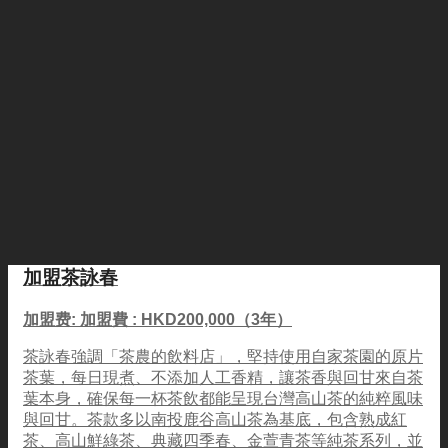
加盟茶詠春
加盟费: 加盟費 : HKD200,000（3年）
茶詠春強調「茶農的飲料店」，堅持使用自家茶園的原片
茶葉，每日現煮、不添加人工香精，讓茶香與回甘來自茶
葉本身，確保每一杯茶飲都能呈現台灣高山茶的純粹風味
與回甘。茶款多以南投鹿谷高山茶為基底，包含熟成紅
茶、高山鮮綠茶、典藏四季春、金萱青茶等純茶系列，並