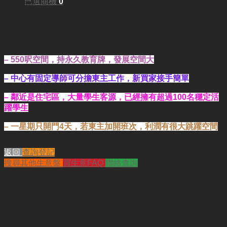
已選商機
0
每月租金:
HKD17,000
業務重點:
– 550呎空間，持永久教育牌，發展空間大
– 中心有固定導師可分擔東主工作，新買家接手簡單
– 鄰近是住宅區，大量學生客源，
已經擁有超過100名穩定活
躍學生
– 一星期只開門4天，若東主加開班次，利潤有很大跳躍空間
返回
查詢登記
搜尋其他生意盤
買生意FAQ
聯絡查詢
查詢
"屯門持牌教育中心（已售）"
代號 :
SA6189
簡介 :
屯門持牌教育中心（已售）