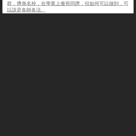
群，擠身名校，在學業上傲視同躋，但如何可以做到，可
以說是各師各法。