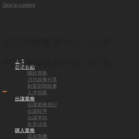
Skip to content
屯門持牌教育中心（已售）
屯門持牌教育中心（已售）
首頁
公司介紹
關於普斯
成功故事分享
HKD
550,000
創業新聞故事
人才招募
出讓業務
代號:
出讓業務登記
出讓程序
SA6189
出讓準則
地區:
生意估值
購入業務
屯門
現有商機