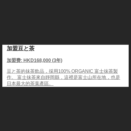
加盟豆と茶
加盟费: HKD168,000 (3年)
豆と茶的抹茶飲品，採用100% ORGANIC 富士抹茶製
作。 富士抹茶來自靜岡縣，這裡是富士山所在地，也是
日本最大的茶葉產區。