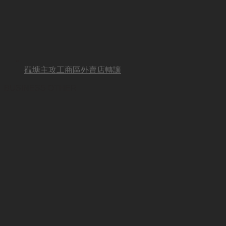
觀塘主攻工商區外賣店轉讓
BUSINESS OTHER