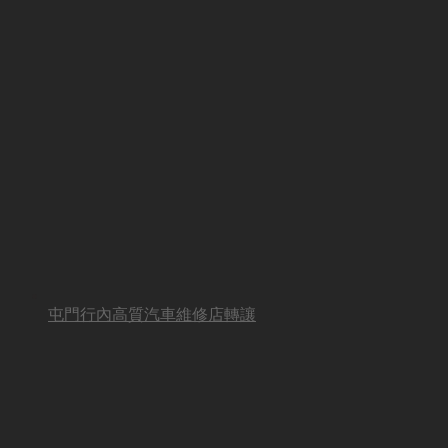
屯門行內高質汽車維修店轉讓