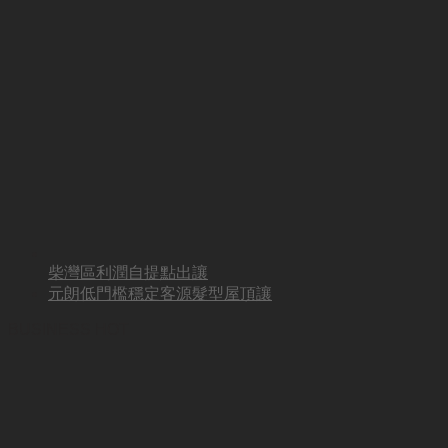
柴灣區利潤自提點出讓
元朗低門檻穩定客源髮型屋頂讓
BUSINESS HOT