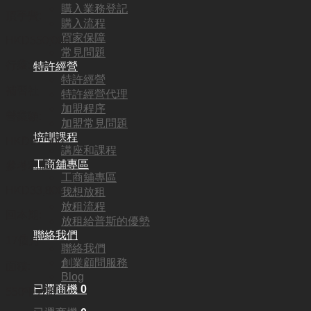
購入業務登記
頂手費:
購入流程
買家保障
HKD
550,000
常見問題
行業:
特許經營
特許經營
補習社
特許經營代理
加盟程序
營業額:
加盟常見問題
培訓課程
HKD97,500
講座和課程
工商舖專區
參考利潤:
工商舖專區
HKD33,800
我想放租
放租流程
回本期:
放租給普斯的優勢
聯絡我們
17個月
聯絡我們
創業顧問服務
面積:
Blog
已選商機
0
550平方呎