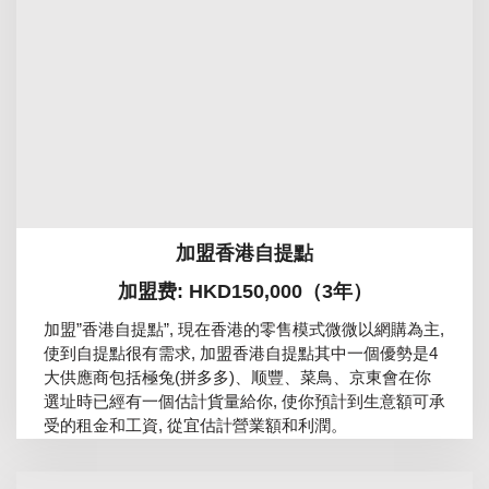
加盟香港自提點
加盟费: HKD150,000（3年）
加盟”香港自提點”, 現在香港的零售模式微微以網購為主,
使到自提點很有需求, 加盟香港自提點其中一個優勢是4
大供應商包括極兔(拼多多)、顺豐、菜鳥、京東會在你
選址時已經有一個估計貨量給你, 使你預計到生意額可承
受的租金和工資, 從宜估計營業額和利潤。