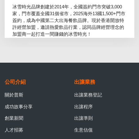
冰雪時光品牌創建於2014年，全國簽約門市突破3,000
家，門市覆蓋全國31個省市，2025海外13國1,500+門市
簽約，成為中國第二大出海餐飲品牌。現於香港開放特
許經營加盟，邀請熱愛飲品行業，認同品牌經營理念的
加盟商一起打造一間賺錢的冰雪時光！
公司介紹
出讓業務
關於普斯
出讓業務登記
成功故事分享
出讓程序
創業新聞
出讓準則
人才招募
生意估值