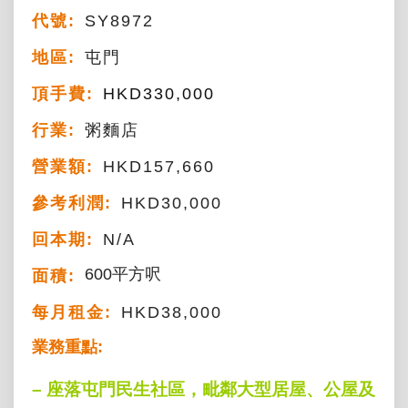
代號:
SY8972
地區:
屯門
頂手費:
HKD
330,000
行業:
粥麵店
營業額:
HKD157,660
參考利潤:
HKD30,000
回本期:
N/A
600平方呎
面積:
每月租金:
HKD38,000
業務重點:
– 座落屯門民生社區，毗鄰大型居屋、公屋及