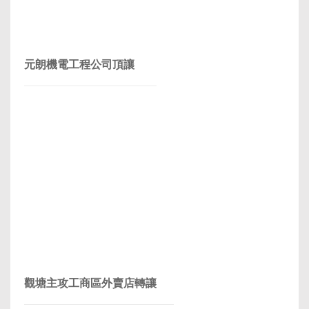
元朗機電工程公司頂讓
觀塘主攻工商區外賣店轉讓