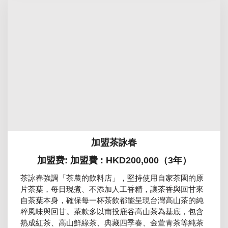
加盟茶詠春
加盟费: 加盟費 : HKD200,000（3年）
茶詠春強調「茶農的飲料店」，堅持使用自家茶園的原
片茶葉，每日現煮、不添加人工香精，讓茶香與回甘來
自茶葉本身，確保每一杯茶飲都能呈現台灣高山茶的純
粹風味與回甘。茶款多以南投鹿谷高山茶為基底，包含
熟成紅茶、高山鮮綠茶、典藏四季春、金萱青茶等純茶