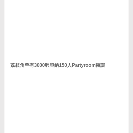
荔枝角罕有3000呎容納150人Partyroom轉讓