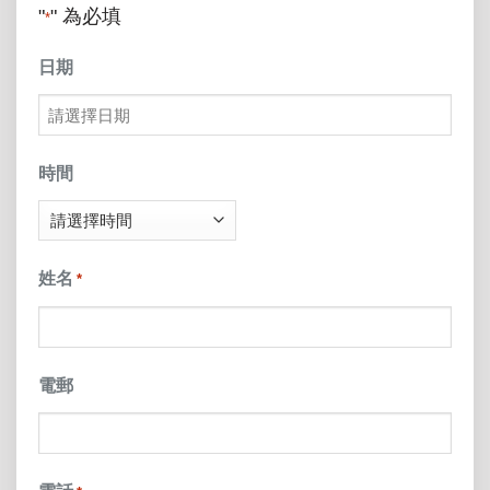
"
" 為必填
*
日期
MM
slash
時間
DD
slash
姓名
*
YYYY
電郵