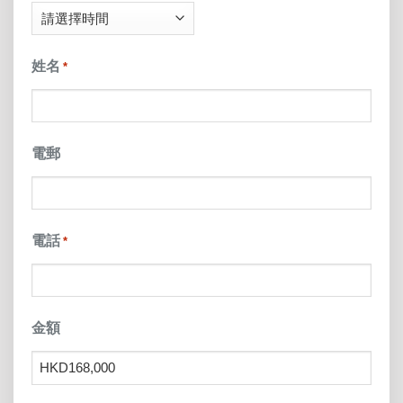
DD
slash
姓名
*
YYYY
電郵
電話
*
金額