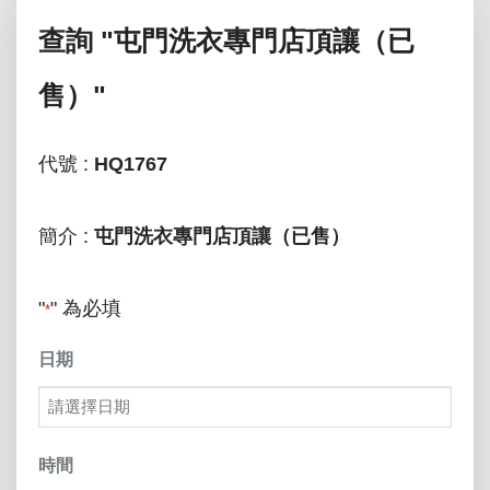
查詢
"屯門洗衣專門店頂讓（已
售）"
代號 :
HQ1767
簡介 :
屯門洗衣專門店頂讓（已售）
"
" 為必填
*
日期
MM
slash
時間