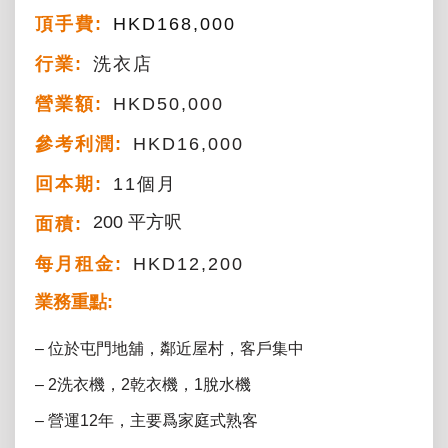
頂手費:
HKD
168,000
行業:
洗衣店
營業額:
HKD50,000
參考利潤:
HKD16,000
回本期:
11個月
200 平方呎
面積:
每月租金:
HKD12,200
業務重點:
– 位於屯門地舖，鄰近屋村，客戶集中
– 2洗衣機，2乾衣機，1脫水機
– 營運12年，主要爲家庭式熟客