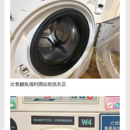
出售鰂魚涌利潤自助洗衣店