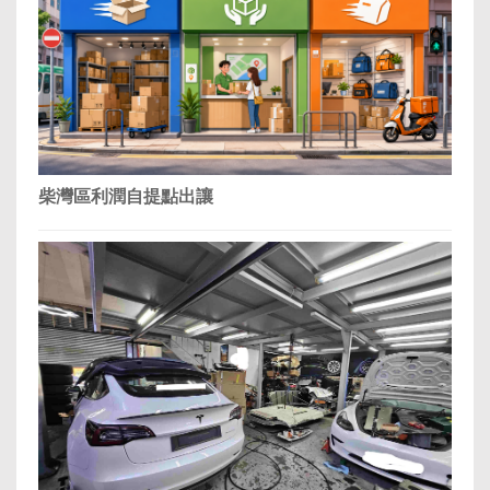
柴灣區利潤自提點出讓