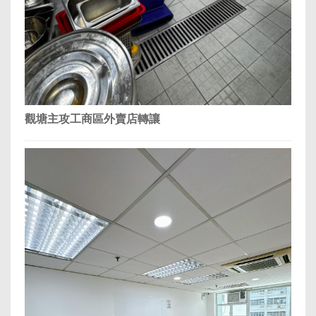
觀塘主攻工商區外賣店轉讓