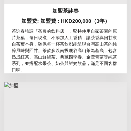
加盟茶詠春
加盟费: 加盟費 : HKD200,000（3年）
茶詠春強調「茶農的飲料店」，堅持使用自家茶園的原
片茶葉，每日現煮、不添加人工香精，讓茶香與回甘來
自茶葉本身，確保每一杯茶飲都能呈現台灣高山茶的純
粹風味與回甘。茶款多以南投鹿谷高山茶為基底，包含
熟成紅茶、高山鮮綠茶、典藏四季春、金萱青茶等純茶
系列，並搭配水果茶、奶茶與鮮奶飲品，滿足不同客群
口味。