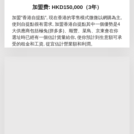
加盟费: HKD150,000（3年）
加盟”香港自提點”, 現在香港的零售模式微微以網購為主,
使到自提點很有需求, 加盟香港自提點其中一個優勢是4
大供應商包括極兔(拼多多)、顺豐、菜鳥、京東會在你
選址時已經有一個估計貨量給你, 使你預計到生意額可承
受的租金和工資, 從宜估計營業額和利潤。