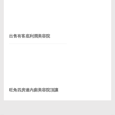
出售有客底利潤美容院
旺角四房連内廁美容院頂讓