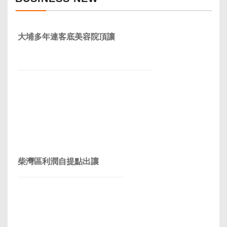
大埔多年連客底美容院頂讓
柴灣區利潤自提點出讓