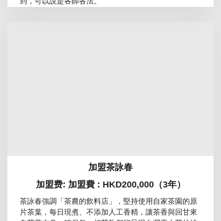
到，可以說是各師各法。
加盟茶詠春
加盟费: 加盟費 : HKD200,000（3年）
茶詠春強調「茶農的飲料店」，堅持使用自家茶園的原
片茶葉，每日現煮、不添加人工香精，讓茶香與回甘來