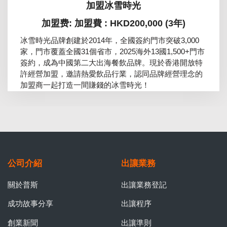
加盟冰雪時光
加盟费: 加盟費 : HKD200,000 (3年)
冰雪時光品牌創建於2014年，全國簽約門市突破3,000
家，門市覆蓋全國31個省市，2025海外13國1,500+門市
簽約，成為中國第二大出海餐飲品牌。現於香港開放特
許經營加盟，邀請熱愛飲品行業，認同品牌經營理念的
加盟商一起打造一間賺錢的冰雪時光！
公司介紹
出讓業務
關於普斯
出讓業務登記
成功故事分享
出讓程序
創業新聞
出讓準則