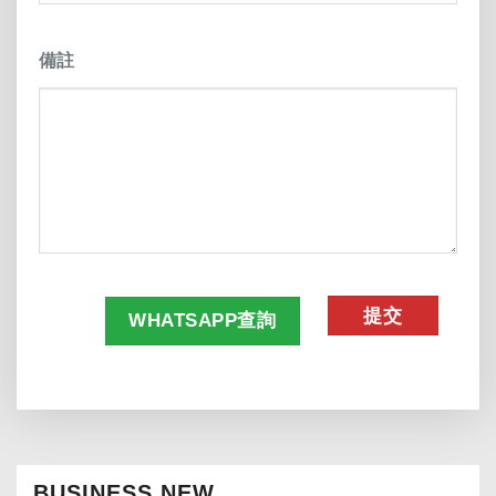
備註
CAPTCHA
WHATSAPP查詢
BUSINESS NEW