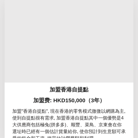
加盟香港自提點
加盟费: HKD150,000（3年）
加盟”香港自提點”, 現在香港的零售模式微微以網購為主,
使到自提點很有需求, 加盟香港自提點其中一個優勢是4
大供應商包括極兔(拼多多)、顺豐、菜鳥、京東會在你
選址時已經有一個估計貨量給你, 使你預計到生意額可承