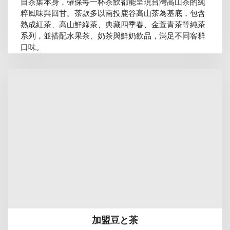
自茶葉本身，確保每一杯茶飲都能呈現台灣高山茶的純
粹風味與回甘。茶款多以南投鹿谷高山茶為基底，包含
熟成紅茶、高山鮮綠茶、典藏四季春、金萱青茶等純茶
系列，並搭配水果茶、奶茶與鮮奶飲品，滿足不同客群
口味。
加盟豆と茶