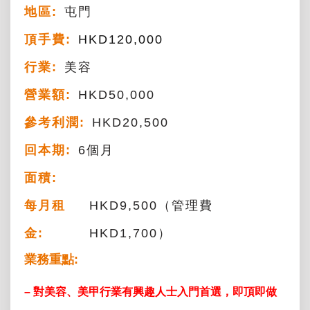
地區:
屯門
頂手費:
HKD
120,000
行業:
美容
營業額:
HKD50,000
參考利潤:
HKD20,500
回本期:
6個月
面積:
每月租
HKD9,500（管理費
金:
HKD1,700）
業務重點:
– 對美容、美甲行業有興趣人士入門首選，即頂即做