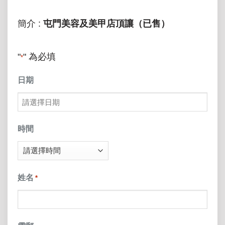
簡介 :
屯門美容及美甲店頂讓（已售）
"
" 為必填
*
日期
MM
slash
時間
DD
slash
姓名
*
YYYY