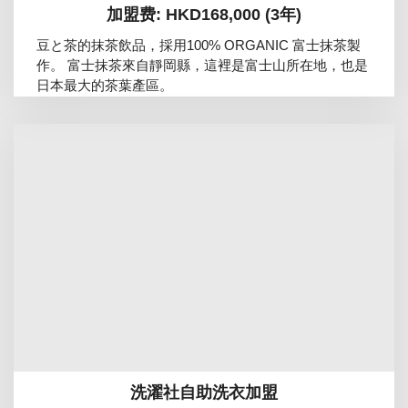
加盟费: HKD168,000 (3年)
豆と茶的抹茶飲品，採用100% ORGANIC 富士抹茶製
作。 富士抹茶來自靜岡縣，這裡是富士山所在地，也是
日本最大的茶葉產區。
洗濯社自助洗衣加盟