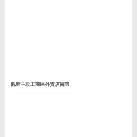
觀塘主攻工商區外賣店轉讓