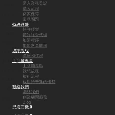
購入業務登記
頂手費:
購入流程
買家保障
HKD
500,000
常見問題
行業:
特許經營
特許經營
中餐廳
特許經營代理
加盟程序
營業額:
加盟常見問題
培訓課程
HKD160,000
講座和課程
工商舖專區
參考利潤:
工商舖專區
HKD30,000
我想放租
放租流程
回本期:
放租給普斯的優勢
聯絡我們
17個月
聯絡我們
創業顧問服務
面積:
Blog
已選商機
0
700平方呎