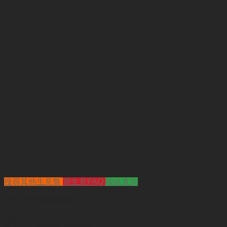
搜尋其他生意盤
買生意FAQ
聯絡查詢
查詢
"屯門餐廳轉讓(已售)"
代號 :
SA5769