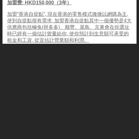
加盟费: HKD150,000（3年）
加盟”香港自提點”, 現在香港的零售模式微微以網購為主,
使到自提點很有需求, 加盟香港自提點其中一個優勢是4大
供應商包括極兔(拼多多)、顺豐、菜鳥、京東會在你選址
時已經有一個估計貨量給你, 使你預計到生意額可承受的
租金和工資, 從宜估計營業額和利潤。