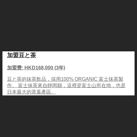
加盟豆と茶
加盟费: HKD168,000 (3年)
豆と茶的抹茶飲品，採用100% ORGANIC 富士抹茶製
作。 富士抹茶來自靜岡縣，這裡是富士山所在地，也是
日本最大的茶葉產區。