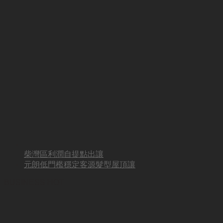
柴灣區利潤自提點出讓
元朗低門檻穩定客源髮型屋頂讓
BUSINESS HOT