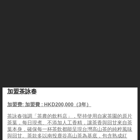
加盟茶詠春
加盟费: 加盟費 : HKD200,000（3年）
茶詠春強調「茶農的飲料店」，堅持使用自家茶園的原片
茶葉，每日現煮、不添加人工香精，讓茶香與回甘來自茶
葉本身，確保每一杯茶飲都能呈現台灣高山茶的純粹風味
與回甘。茶款多以南投鹿谷高山茶為基底，包含熟成紅