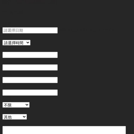
簡介 :
屯門餐廳轉讓(已售)
"
*
" 為必填
日期
MM slash DD slash YYYY
時間
姓名
*
電郵
電話
*
金額
地區
行業
備註