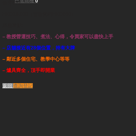
已選商機
0
每月租金:
HKD16,000（管理費約HKD850）
業務重點:
– 教授營運技巧、煮法、心得，令
買家可以盡快上手
– 店舖接近有28個位置，持有大牌
– 鄰近多個住宅、教學中心等等
– 爐具齊全，
頂手即開業
返回
查詢登記