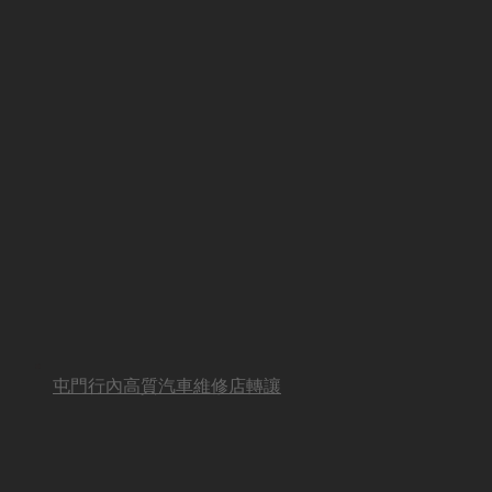
屯門行內高質汽車維修店轉讓