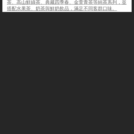
茶、高山鮮綠茶、典藏四季春、金萱青茶等純茶系列，並
搭配水果茶、奶茶與鮮奶飲品，滿足不同客群口味。