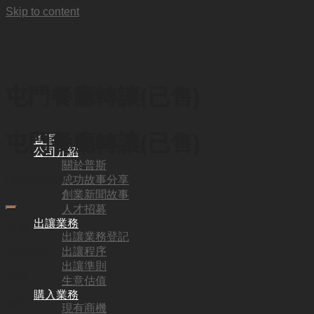
Skip to content
屯門餐廳轉讓(已售)
屯門餐廳轉讓(已售)
首頁
公司介紹
關於普斯
成功故事分享
HKD
500,000
創業新聞故事
人才招募
出讓業務
代號:
出讓業務登記
出讓程序
SA5769
出讓準則
地區:
生意估值
購入業務
屯門
現有商機