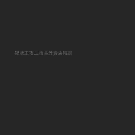
觀塘主攻工商區外賣店轉讓
BUSINESS OTHER