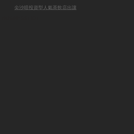
尖沙咀投資型人氣茶飲店出讓
BUSINESS HOT