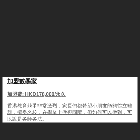
加盟數學家
加盟费: HKD178,000/永久
香港教育競爭非常激烈，家長們都希望小朋友能夠鶴立雞
群，擠身名校，在學業上傲視同躋，但如何可以做到，可
以說是各師各法。