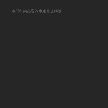
屯門行內高質汽車維修店轉讓