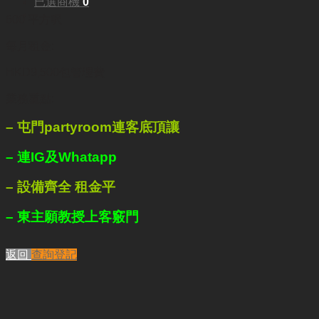
已選商機
0
600 平方呎
每月租金:
HKD9,500包管理費
業務重點:
– 屯門partyroom連客底頂讓
– 連IG及Whatapp
– 設備齊全 租金平
– 東主願教授上客竅門
返回
查詢登記