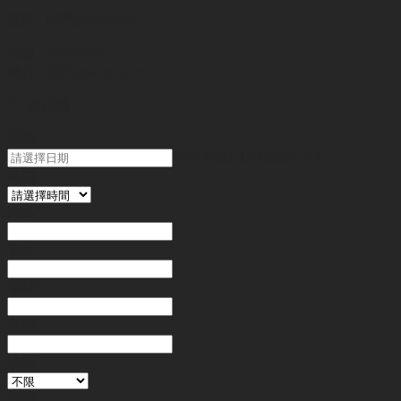
查詢
"屯門partyroom"
代號 :
SW9375
簡介 :
屯門partyroom
"
*
" 為必填
日期
MM slash DD slash YYYY
時間
姓名
*
電郵
電話
*
金額
地區
行業