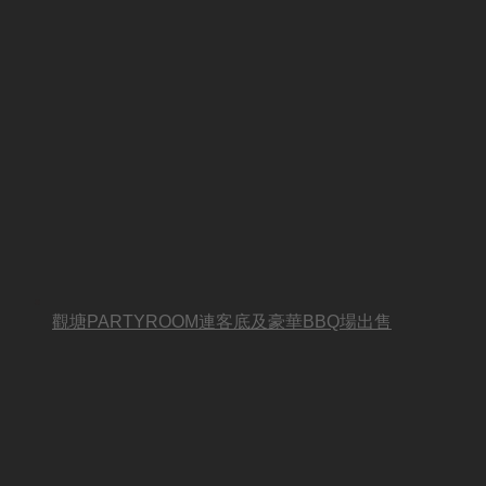
觀塘PARTYROOM連客底及豪華BBQ場出售