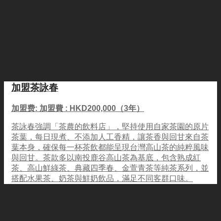
加盟茶詠春
加盟费: 加盟費 : HKD200,000（3年）
茶詠春強調「茶農的飲料店」，堅持使用自家茶園的原片
茶葉，每日現煮、不添加人工香精，讓茶香與回甘來自茶
葉本身，確保每一杯茶飲都能呈現台灣高山茶的純粹風味
與回甘。茶款多以南投鹿谷高山茶為基底，包含熟成紅
茶、高山鮮綠茶、典藏四季春、金萱青茶等純茶系列，並
搭配水果茶、奶茶與鮮奶飲品，滿足不同客群口味。