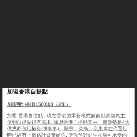
加盟香港自提點
加盟费: HKD150,000（3年）
加盟”香港自提點”, 現在香港的零售模式微微以網購為主,
使到自提點很有需求, 加盟香港自提點其中一個優勢是4大
供應商包括極兔(拼多多)、顺豐、菜鳥、京東會在你選址
時已經有一個估計貨量給你, 使你預計到生意額可承受的