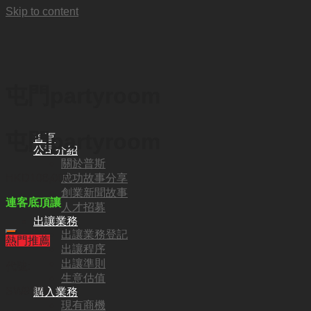
Skip to content
屯門partyroom
屯門partyroom
首頁
公司介紹
關於普斯
成功故事分享
HKD
108,000
創業新聞故事
連客底頂讓
人才招募
出讓業務
出讓業務登記
熱門推薦
出讓程序
出讓準則
代號:
生意估值
SW9375
購入業務
現有商機