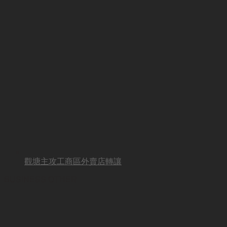
觀塘主攻工商區外賣店轉讓
BUSINESS OTHER