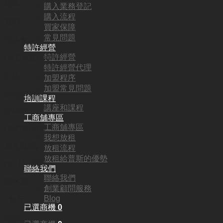
地區:
購入業務登記
購入流程
屯門
買家保障
常見問題
頂手費:
特許經營
特許經營
HKD
108,000
特許經營代理
行業:
加盟程序
加盟常見問題
partyroom
培訓課程
講座和課程
營業額:
工商舖專區
工商舖專區
HKD30,000
我想放租
參考利潤:
放租流程
放租給普斯的優勢
HKD16,000
聯絡我們
聯絡我們
回本期:
創業顧問服務
Blog
7個月
已選商機
0
面積: