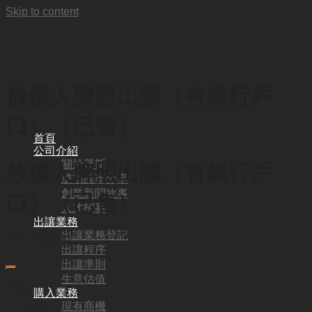
Skip to content
放債人牌照出讓（有銀行戶
口）（已售）
首頁
公司介紹
關於普斯
放債人牌照出讓（有銀行戶
成功故事分享
創業新聞故事
口）（已售）
人才招募
出讓業務
出讓業務登記
HKD
240,000
出讓程序
出讓準則
生意估值
代號:
購入業務
現有商機