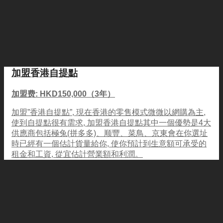
加盟香港自提點
加盟费: HKD150,000（3年）
加盟”香港自提點”, 現在香港的零售模式微微以網購為主,
使到自提點很有需求, 加盟香港自提點其中一個優勢是4大
供應商包括極兔(拼多多)、顺豐、菜鳥、京東會在你選址
時已經有一個估計貨量給你, 使你預計到生意額可承受的
租金和工資, 從宜估計營業額和利潤。