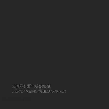
柴灣區利潤自提點出讓
元朗低門檻穩定客源髮型屋頂讓
BUSINESS HOT