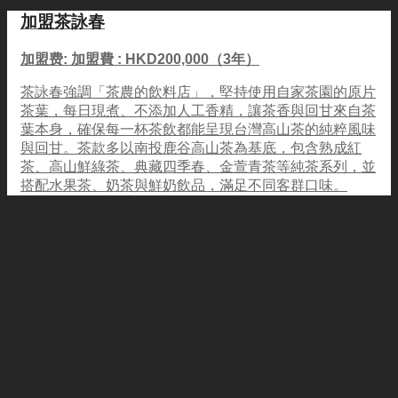
加盟茶詠春
加盟费: 加盟費 : HKD200,000（3年）
茶詠春強調「茶農的飲料店」，堅持使用自家茶園的原片
茶葉，每日現煮、不添加人工香精，讓茶香與回甘來自茶
葉本身，確保每一杯茶飲都能呈現台灣高山茶的純粹風味
與回甘。茶款多以南投鹿谷高山茶為基底，包含熟成紅
茶、高山鮮綠茶、典藏四季春、金萱青茶等純茶系列，並
搭配水果茶、奶茶與鮮奶飲品，滿足不同客群口味。