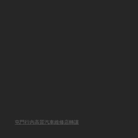
屯門行內高質汽車維修店轉讓