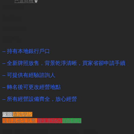
已選商機
0
100平方呎
每月租金:
HKD8,800
業務重點:
– 持有本地銀行戶口
– 全新牌照放售，背景乾淨清晰，買家省卻申請手續
– 可提供有經驗諮詢人
– 轉名後可更改經營地點
– 所有經營設備齊全，放心經營
返回
查詢登記
搜尋其他生意盤
買生意FAQ
聯絡查詢
查詢
"放債人牌照出讓（有銀行戶口）（已售）"