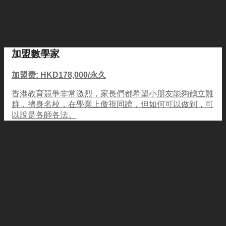
加盟數學家
加盟费: HKD178,000/永久
香港教育競爭非常激烈，家長們都希望小朋友能夠鶴立雞
群，擠身名校，在學業上傲視同躋，但如何可以做到，可
以說是各師各法。