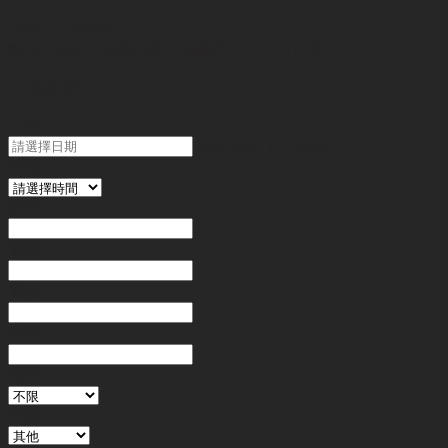
代號 :
KH8088
簡介 :
放債人牌照出讓（有銀行戶口）（已售）
"
*
" 為必填
日期
MM slash DD slash YYYY
時間
姓名
*
電郵
電話
*
金額
地區
行業