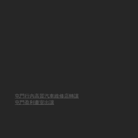
屯門行內高質汽車維修店轉讓
屯門盈利畫室出讓