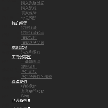
KH8088
購入業務登記
購入流程
地區:
買家保障
頂手費:
常見問題
特許經營
HKD
240,000
特許經營
特許經營代理
行業:
加盟程序
加盟常見問題
其他
培訓課程
講座和課程
營業額:
工商舖專區
N/A
工商舖專區
我想放租
參考利潤:
放租流程
放租給普斯的優勢
資產轉讓
聯絡我們
聯絡我們
回本期:
創業顧問服務
Blog
N/A
已選商機
0
面積: