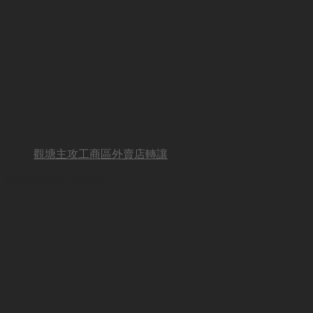
觀塘主攻工商區外賣店轉讓
BUSINESS OTHER