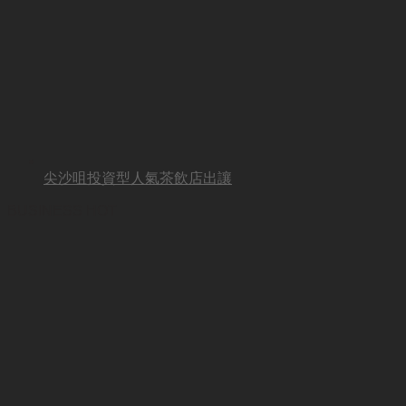
尖沙咀投資型人氣茶飲店出讓
BUSINESS HOT