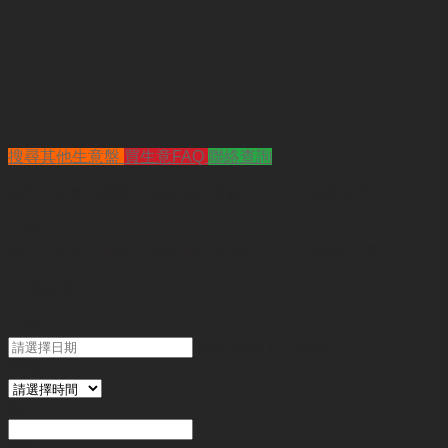
搜尋其他生意盤
買生意FAQ
聯絡查詢
查詢
"放債人牌照（包財務性質銀行戶口）頂讓(已售)"
代號 :
SQ1112
簡介 :
放債人牌照（包財務性質銀行戶口）頂讓(已售)
"
*
" 為必填
日期
MM slash DD slash YYYY
時間
姓名
*