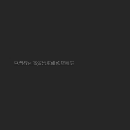
屯門行內高質汽車維修店轉讓