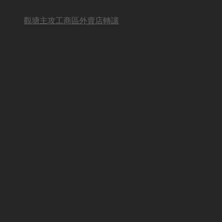
觀塘主攻工商區外賣店轉讓
BUSINESS OTHER