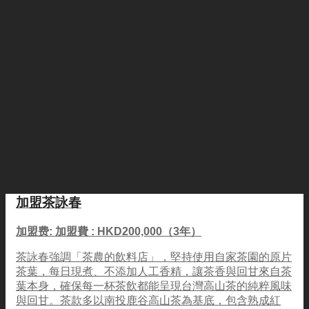
加盟茶詠春
加盟费: 加盟費 : HKD200,000（3年）
茶詠春強調「茶農的飲料店」，堅持使用自家茶園的原片
茶葉，每日現煮、不添加人工香精，讓茶香與回甘來自茶
葉本身，確保每一杯茶飲都能呈現台灣高山茶的純粹風味
與回甘。茶款多以南投鹿谷高山茶為基底，包含熟成紅