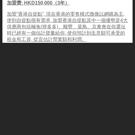
加盟费: HKD150,000（3年）
加盟”香港自提點”, 現在香港的零售模式微微以網購為主,
使到自提點很有需求, 加盟香港自提點其中一個優勢是4大
供應商包括極兔(拼多多)、顺豐、菜鳥、京東會在你選址
時已經有一個估計貨量給你, 使你預計到生意額可承受的
租金和工資, 從宜估計營業額和利潤。