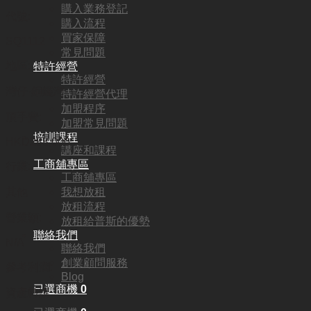
購入業務登記
代號:
購入流程
買家保障
SQ1112
常見問題
地區:
特許經營
特許經營
灣仔·銅鑼灣
特許經營代理
加盟程序
頂手費:
加盟常見問題
培訓課程
HKD
288,000
講座和課程
工商舖專區
行業:
工商舖專區
我想放租
其他
放租流程
營業額:
放租給普斯的優勢
聯絡我們
N/A
聯絡我們
創業顧問服務
參考利潤:
Blog
已選商機
0
資產轉讓