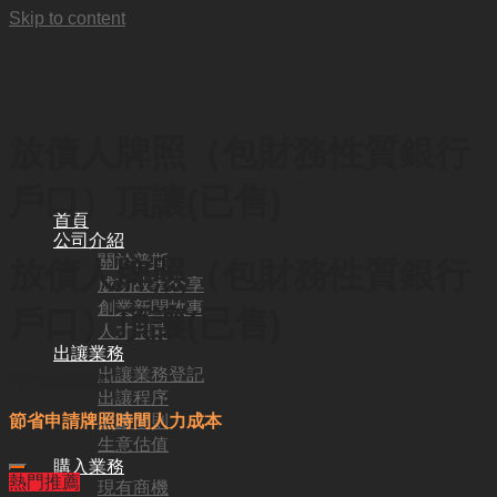
Skip to content
放債人牌照（包財務性質銀行
戶口）頂讓(已售)
首頁
公司介紹
關於普斯
放債人牌照（包財務性質銀行
成功故事分享
創業新聞故事
戶口）頂讓(已售)
人才招募
出讓業務
出讓業務登記
HKD
288,000
出讓程序
出讓準則
節省申請牌照時間人力成本
生意估值
購入業務
熱門推薦
現有商機