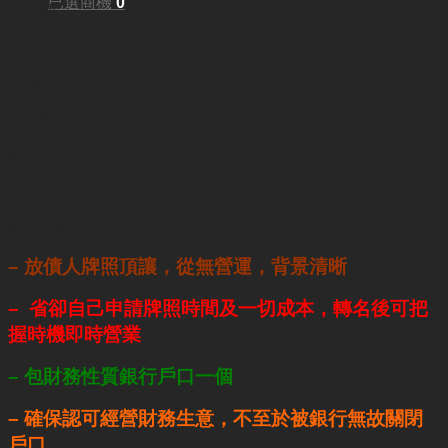
已選商機
0
回本期:
N/A
面積:
200平方呎
每月租金:
HKD3,000
業務重點:
– 放債人牌照頂讓，從無營運，背景清晰
– 省卻自己申請牌照時間及一切成本，轉名後可把
握時機即時營業
– 包財務性質銀行戶口一個
– 確保認可經營財務生意，不至於被銀行無故關閉
戶口