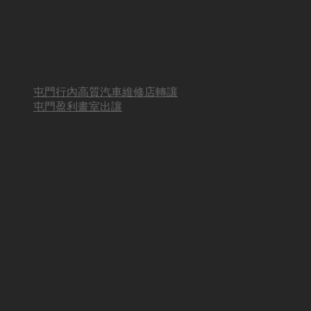
屯門行內高質汽車維修店轉讓
屯門盈利畫室出讓