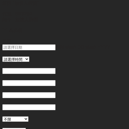
查詢
"放債人牌照"
代號 :
SK9290
簡介 :
放債人牌照
"
*
" 為必填
日期
MM slash DD slash YYYY
時間
姓名
*
電郵
電話
*
金額
地區
行業