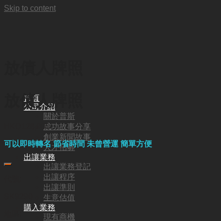
Skip to content
放債人牌照
放債人牌照
首頁
公司介紹
關於普斯
成功故事分享
HKD
128,000
創業新聞故事
可以即時轉名 節省時間 未曾營運 簡單方便
人才招募
出讓業務
出讓業務登記
出讓程序
代號:
出讓準則
SK9290
生意估值
購入業務
地區:
現有商機