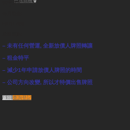
已選商機
0
90平方呎
每月租金:
HKD1,688
業務重點:
– 未有任何營運, 全新放債人牌照轉讓
– 租金特平
– 減少1年申請放債人牌照的時間
– 公司方向改變, 所以才特價出售牌照
返回
查詢登記