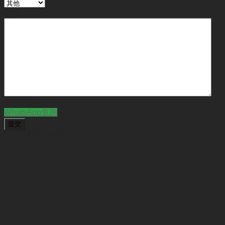
備註
CAPTCHA
WhatsApp查詢
BUSINESS NEW