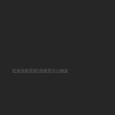
旺角持教育牌3房教育中心轉讓
BUSINESS OTHER