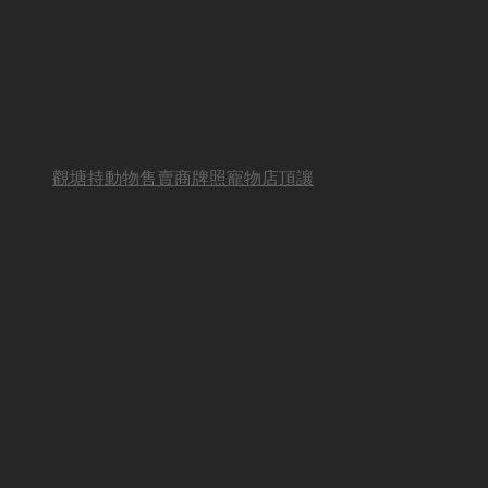
觀塘持動物售賣商牌照寵物店頂讓