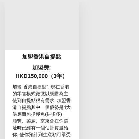
加盟香港自提點
加盟费:
HKD150,000（3年）
加盟”香港自提點”, 現在香港
的零售模式微微以網購為主,
使到自提點很有需求, 加盟香
港自提點其中一個優勢是4大
供應商包括極兔(拼多多)、
顺豐、菜鳥、京東會在你選
址時已經有一個估計貨量給
你, 使你預計到生意額可承受