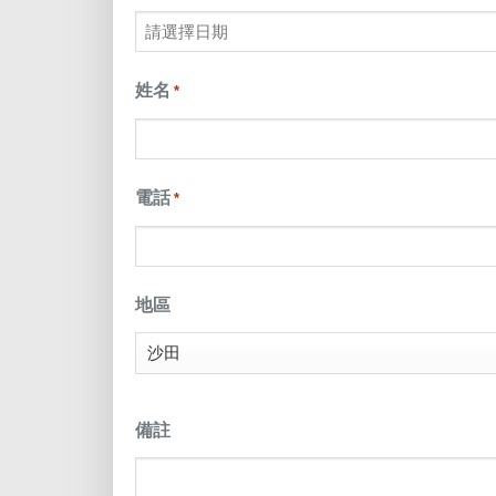
MM
slash
姓名
*
DD
slash
電話
*
YYYY
地區
備註