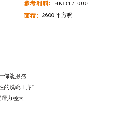
參考利潤:
HKD17,000
2600 平方呎
面積:
一條龍服務
惡性的洗碗工序”
展潛力極大