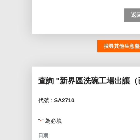
返
搜尋其他生意盤
查詢
"新界區洗碗工場出讓（
代號 :
SA2710
"
" 為必填
*
日期