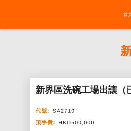
Skip
to
首
content
新界區洗碗工場出讓（
代號:
SA2710
頂手費:
HKD
500,000