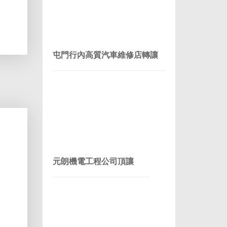
屯門行內高質汽車維修店轉讓
元朗機電工程公司頂讓