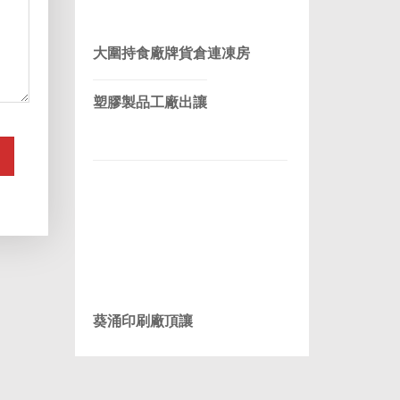
大圍持食廠牌貨倉連凍房
塑膠製品工廠出讓
葵涌印刷廠頂讓