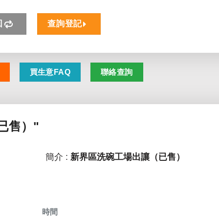
回
查詢登記
買生意FAQ
聯絡查詢
已售）"
簡介 :
新界區洗碗工場出讓（已售）
時間