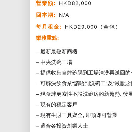
營業額:
HKD82,000
回本期:
N/A
每月租金:
HKD29,000（全包）
業務重點:
– 最新最熱新商機
– 中央洗碗工場
– 提供收集食肆碗碟到工場清洗再送回的
– 可解決飲食業“請唔到洗碗工”及“最厭
– 現食肆更索性不設洗碗房的新趨勢, 發
– 現有的穩定客戶
– 現有生財工具齊全, 即頂即可營業
– 適合各投資創業人士