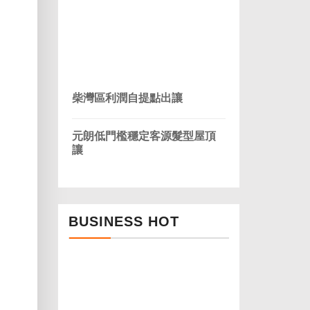
柴灣區利潤自提點出讓
元朗低門檻穩定客源髮型屋頂
讓
BUSINESS HOT