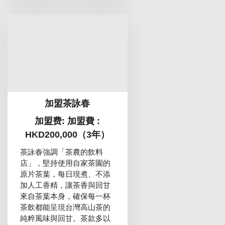
加盟茶詠春
加盟费: 加盟費 :
HKD200,000（3年）
茶詠春強調「茶農的飲料
店」，堅持使用自家茶園的
原片茶葉，每日現煮、不添
加人工香精，讓茶香與回甘
來自茶葉本身，確保每一杯
茶飲都能呈現台灣高山茶的
純粹風味與回甘。茶款多以