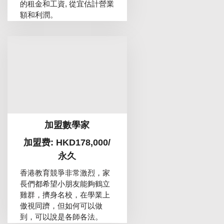
的租金和工資, 從宜估計營業
額和利潤。
加盟數學家
加盟费: HKD178,000/
永久
香港教育競爭非常激烈，家
長們都希望小朋友能夠鶴立
雞群，擠身名校，在學業上
傲視同躋，但如何可以做
到，可以說是各師各法。