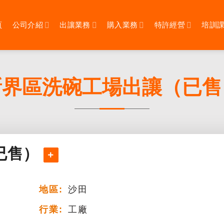
頁
公司介紹
出讓業務
購入業務
特許經營
培訓
新界區洗碗工場出讓（已售
已售）
地區:
沙田
行業:
工廠