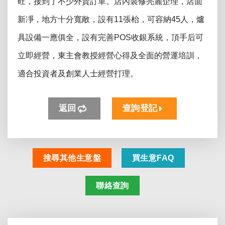
旺，接到了不少外賣訂單。店內裝修亮麗企理，店面
新凈，地方十分寬敞，設有11張枱，可容納45人，
爐
具設備一應俱全，設有完善POS收銀系統，頂手后可
立即經營，東主會教授經營心得及全面的營運培訓，
適合投資者及創業人士經營打理。
返回
查詢登記
搜尋其他生意盤
買生意FAQ
聯絡查詢