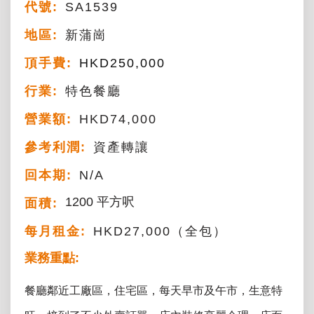
代號:
SA1539
地區:
新蒲崗
頂手費:
HKD
250,000
行業:
特色餐廳
營業額:
HKD74,000
參考利潤:
資產轉讓
回本期:
N/A
1200 平方呎
面積:
每月租金:
HKD27,000（全包）
業務重點:
餐廳鄰近工廠區，住宅區，每天早市及午市，生意特