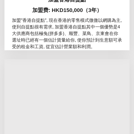
加盟费: HKD150,000（3年）
加盟”香港自提點”, 現在香港的零售模式微微以網購為主,
使到自提點很有需求, 加盟香港自提點其中一個優勢是4
大供應商包括極兔(拼多多)、顺豐、菜鳥、京東會在你
選址時已經有一個估計貨量給你, 使你預計到生意額可承
受的租金和工資, 從宜估計營業額和利潤。