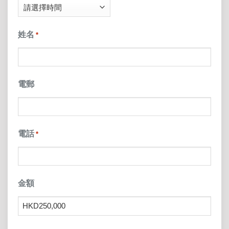
DD
slash
姓名
*
YYYY
電郵
電話
*
金額