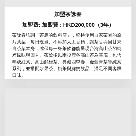
加盟茶詠春
加盟费: 加盟費 : HKD200,000（3年）
茶詠春強調「茶農的飲料店」，堅持使用自家茶園的原
片茶葉，每日現煮、不添加人工香精，讓茶香與回甘來
自茶葉本身，確保每一杯茶飲都能呈現台灣高山茶的純
粹風味與回甘。茶款多以南投鹿谷高山茶為基底，包含
熟成紅茶、高山鮮綠茶、典藏四季春、金萱青茶等純茶
系列，並搭配水果茶、奶茶與鮮奶飲品，滿足不同客群
口味。