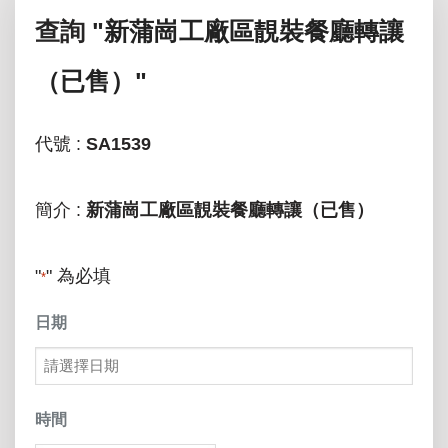
查詢
"新蒲崗工廠區靚裝餐廳轉讓
（已售）"
代號 :
SA1539
簡介 :
新蒲崗工廠區靚裝餐廳轉讓（已售）
"
" 為必填
*
日期
MM
slash
時間