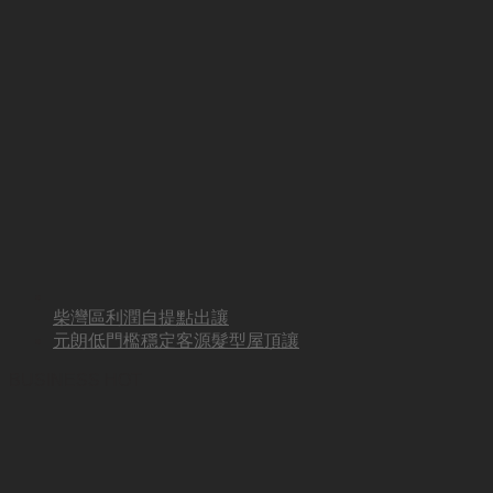
柴灣區利潤自提點出讓
元朗低門檻穩定客源髮型屋頂讓
BUSINESS HOT