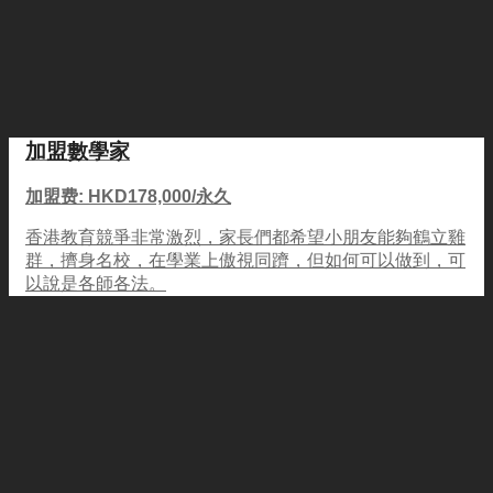
加盟數學家
加盟费: HKD178,000/永久
香港教育競爭非常激烈，家長們都希望小朋友能夠鶴立雞
群，擠身名校，在學業上傲視同躋，但如何可以做到，可
以說是各師各法。