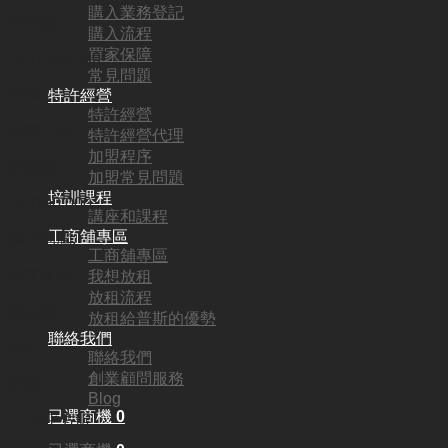
購入業務登記
頂手費:
購入流程
買家保障
HKD
328,000
常見問題
行業:
特許經營
特許經營
食物工場
特許經營代理
加盟程序
營業額:
加盟常見問題
培訓課程
HKD90,000
講座和課程
工商舖專區
參考利潤:
工商舖專區
收支平衡
我想放租
放租流程
回本期:
放租給普斯的優勢
聯絡我們
N/A
聯絡我們
創業顧問服務
面積:
Blog
已選商機
0
2000平方呎