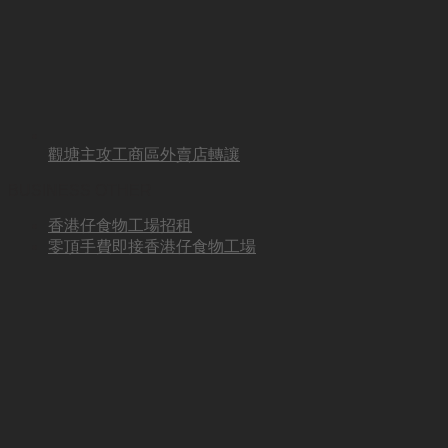
觀塘主攻工商區外賣店轉讓
BUSINESS OTHER
香港仔食物工場招租
零頂手費即接香港仔食物工場