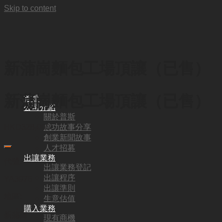
Skip to content
新蒲崗麵包工場頂讓（已售）
新蒲崗麵包工場頂讓（已售）
首頁
公司介紹
關於普斯
成功故事分享
HKD
328,000
創業新聞故事
人才招募
出讓業務
代號:
出讓業務登記
出讓程序
YA3976
出讓準則
地區:
生意估值
購入業務
新蒲崗
現有商機