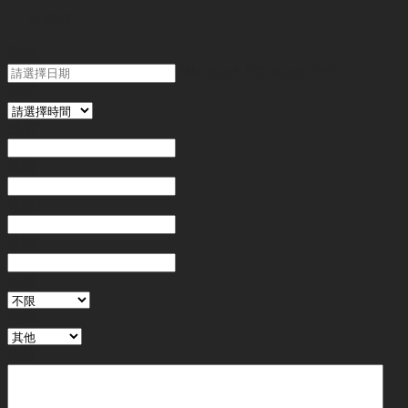
"
*
" 為必填
日期
MM slash DD slash YYYY
時間
姓名
*
電郵
電話
*
金額
地區
行業
備註