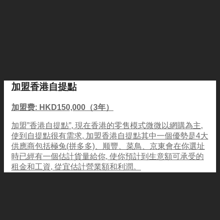
加盟香港自提點
加盟费: HKD150,000（3年）
加盟”香港自提點”, 現在香港的零售模式微微以網購為主,
使到自提點很有需求, 加盟香港自提點其中一個優勢是4大
供應商包括極兔(拼多多)、顺豐、菜鳥、京東會在你選址
時已經有一個估計貨量給你, 使你預計到生意額可承受的
租金和工資, 從宜估計營業額和利潤。