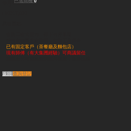
已選商機
0
每月租金:
HKD17,000
業務重點:
– 位於工廠大廈內，樓下有停車場
– 持有食物製造廠牌照，生財工具齊全
–
已有固定客戶（茶餐廳及麵包店）
–
現有師傅（有大集圑經驗）可商議留任
– 因東主另有業務需到國外發展，無奈出讓
返回
查詢登記