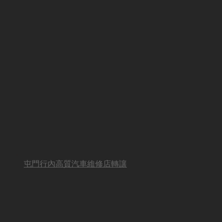
屯門行內高質汽車維修店轉讓