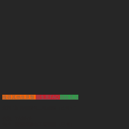
搜尋其他生意盤
買生意FAQ
聯絡查詢
查詢
"新蒲崗麵包工場頂讓（已售）"
代號 :
YA3976
簡介 :
新蒲崗麵包工場頂讓（已售）