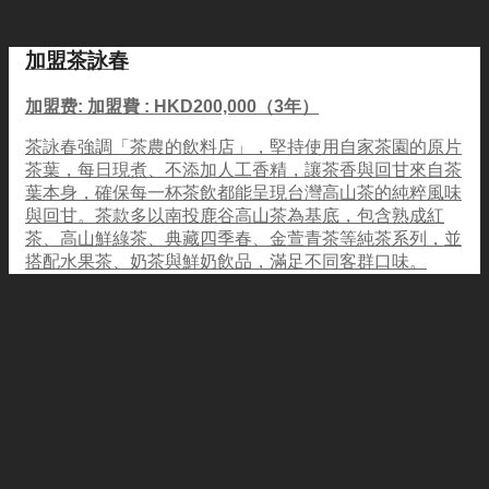
加盟茶詠春
加盟费: 加盟費 : HKD200,000（3年）
茶詠春強調「茶農的飲料店」，堅持使用自家茶園的原片
茶葉，每日現煮、不添加人工香精，讓茶香與回甘來自茶
葉本身，確保每一杯茶飲都能呈現台灣高山茶的純粹風味
與回甘。茶款多以南投鹿谷高山茶為基底，包含熟成紅
茶、高山鮮綠茶、典藏四季春、金萱青茶等純茶系列，並
搭配水果茶、奶茶與鮮奶飲品，滿足不同客群口味。