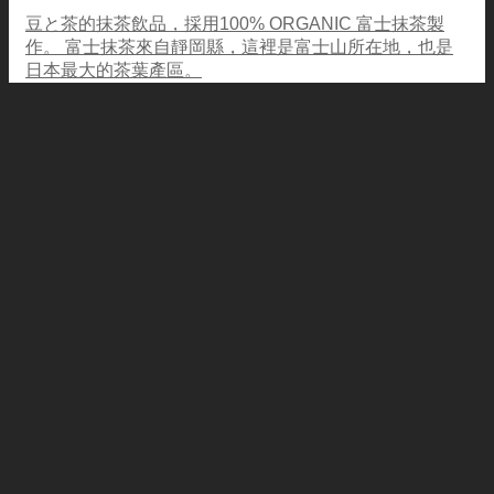
豆と茶的抹茶飲品，採用100% ORGANIC 富士抹茶製
作。 富士抹茶來自靜岡縣，這裡是富士山所在地，也是
日本最大的茶葉產區。