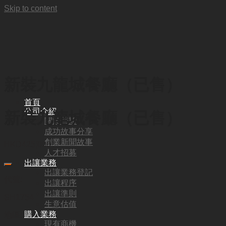
Skip to content
新裝九龍城餐廳（已售）
首頁
公司介紹
新裝九龍城餐廳（已售）
關於普斯
成功故事分享
創業新聞故事
HKD
425,000
人才招募
出讓業務
出讓業務登記
代號:
出讓程序
出讓準則
SH1754
生意估值
購入業務
地區:
現有商機