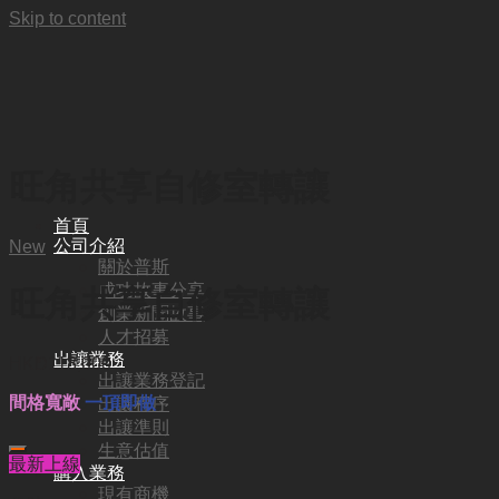
Skip to content
旺角共享自修室轉讓
首頁
公司介紹
New
關於普斯
成功故事分享
旺角共享自修室轉讓
創業新聞故事
人才招募
出讓業務
HKD
118,000
出讓業務登記
間格寬敞
一頂即做
出讓程序
出讓準則
生意估值
最新上線
購入業務
現有商機