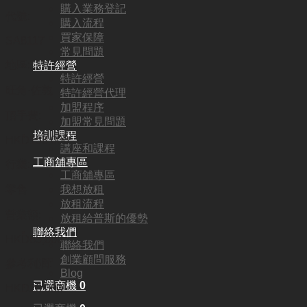
購入業務登記
代號:
購入流程
買家保障
SA8117
常見問題
地區:
特許經營
特許經營
旺角·佐敦
特許經營代理
加盟程序
頂手費:
加盟常見問題
培訓課程
HKD
158,000
講座和課程
工商舖專區
行業:
工商舖專區
我想放租
零售
放租流程
營業額:
放租給普斯的優勢
聯絡我們
HKD65,000
聯絡我們
創業顧問服務
參考利潤:
Blog
已選商機
0
HKD20,000