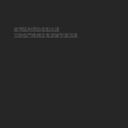
柴灣區利潤自提點出讓
元朗低門檻穩定客源髮型屋頂讓
BUSINESS HOT