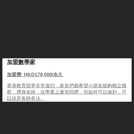
加盟數學家
加盟费: HKD178,000/永久
香港教育競爭非常激烈，家長們都希望小朋友能夠鶴立雞
群，擠身名校，在學業上傲視同躋，但如何可以做到，可
以說是各師各法。