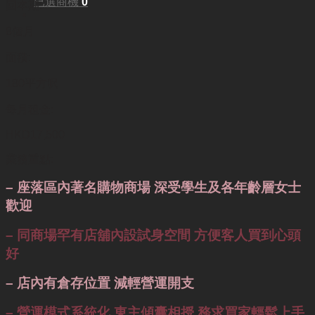
已選商機
0
回本期:
8個月
面積:
180平方呎
每月租金:
HKD17,500
業務重點:
– 座落區內著名購物商場 深受學生及各年齡層女士
歡迎
– 同商場罕有店舖內設試身空間 方便客人買到心頭
好
– 店內有倉存位置 減輕營運開支
– 營運模式系統化 東主傾囊相授 務求買家輕鬆上手