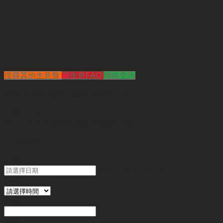
搜尋其他生意盤
買生意FAQ
聯絡查詢
查詢
"旺角旺場韓式服裝店急讓(已售)"
代號 :
SA8117
簡介 :
旺角旺場韓式服裝店急讓(已售)
"
*
" 為必填
日期
MM slash DD slash YYYY
時間
姓名
*
電郵