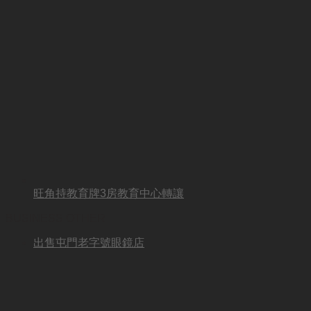
旺角持教育牌3房教育中心轉讓
BUSINESS OTHER
出售屯門老字號眼鏡店