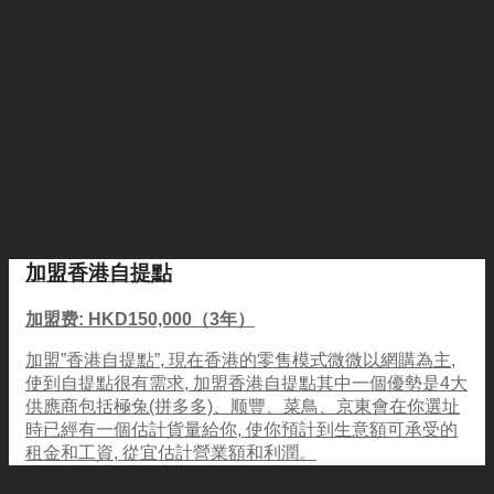
加盟香港自提點
加盟费: HKD150,000（3年）
加盟”香港自提點”, 現在香港的零售模式微微以網購為主,
使到自提點很有需求, 加盟香港自提點其中一個優勢是4大
供應商包括極兔(拼多多)、顺豐、菜鳥、京東會在你選址
時已經有一個估計貨量給你, 使你預計到生意額可承受的
租金和工資, 從宜估計營業額和利潤。