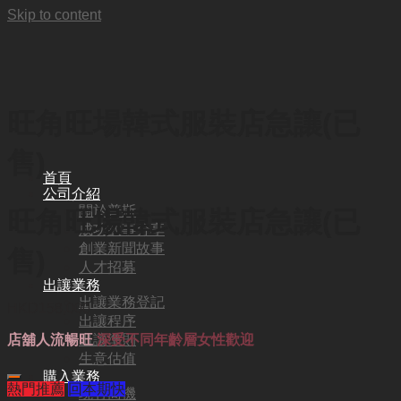
Skip to content
旺角旺場韓式服裝店急讓(已
售)
首頁
公司介紹
關於普斯
旺角旺場韓式服裝店急讓(已
成功故事分享
創業新聞故事
售)
人才招募
出讓業務
出讓業務登記
HKD
158,000
出讓程序
出讓準則
店舖人流暢旺
深受不同年齡層女性歡迎
生意估值
購入業務
熱門推薦
回本期快
現有商機