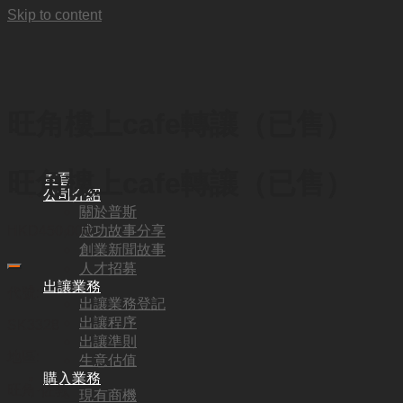
Skip to content
旺角樓上cafe轉讓（已售）
旺角樓上cafe轉讓（已售）
首頁
公司介紹
關於普斯
成功故事分享
HKD
450,000
創業新聞故事
人才招募
出讓業務
代號:
出讓業務登記
出讓程序
SK3328
出讓準則
地區:
生意估值
購入業務
旺角·佐敦
現有商機