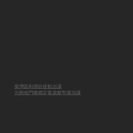
柴灣區利潤自提點出讓
元朗低門檻穩定客源髮型屋頂讓
BUSINESS HOT