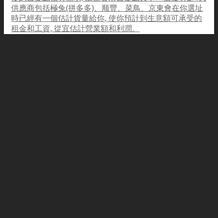
供應商包括極兔(拼多多)、顺豐、菜鳥、京東會在你選址
時已經有一個估計貨量給你, 使你預計到生意額可承受的
租金和工資, 從宜估計營業額和利潤。