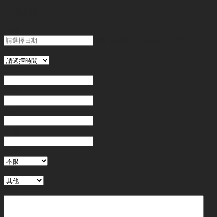
"
*
" 為必填
日期
MM slash DD slash YYYY
時間
姓名
*
電郵
電話
*
金額
地區
行業
備註