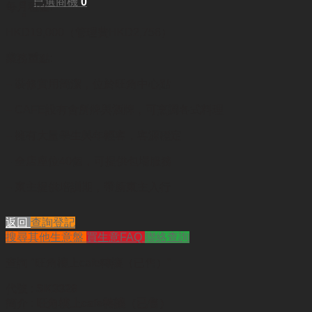
已選商機
0
每月租金:
HKD19,000（管理費HKD2,756）
業務重點:
– 裝修實用簡潔，位於旺角中心點
– CAFE設有會所牌與酒牌，可烹調各式料理
– 擁有大量學生與年輕客，客源穩定
– 全店座位40個，可提供包場服務
– 東主提供培訓期，帶新東主入行
返回
查詢登記
搜尋其他生意盤
買生意FAQ
聯絡查詢
查詢
"旺角樓上cafe轉讓（已售）"
代號 :
SK3328
簡介 :
旺角樓上cafe轉讓（已售）