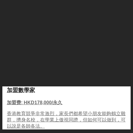
加盟數學家
加盟费: HKD178,000/永久
香港教育競爭非常激烈，家長們都希望小朋友能夠鶴立雞
群，擠身名校，在學業上傲視同躋，但如何可以做到，可
以說是各師各法。