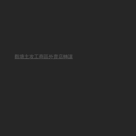
觀塘主攻工商區外賣店轉讓