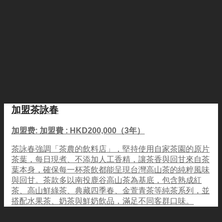
加盟茶詠春
加盟费: 加盟費 : HKD200,000（3年）
茶詠春強調「茶農的飲料店」，堅持使用自家茶園的原片
茶葉，每日現煮、不添加人工香精，讓茶香與回甘來自茶
葉本身，確保每一杯茶飲都能呈現台灣高山茶的純粹風味
與回甘。茶款多以南投鹿谷高山茶為基底，包含熟成紅
茶、高山鮮綠茶、典藏四季春、金萱青茶等純茶系列，並
搭配水果茶、奶茶與鮮奶飲品，滿足不同客群口味。