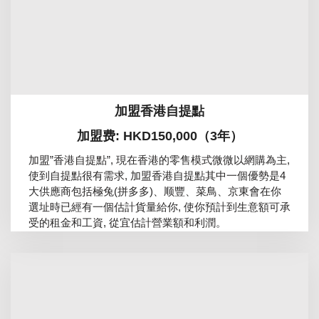
加盟香港自提點
加盟费: HKD150,000（3年）
加盟”香港自提點”, 現在香港的零售模式微微以網購為主,
使到自提點很有需求, 加盟香港自提點其中一個優勢是4
大供應商包括極兔(拼多多)、顺豐、菜鳥、京東會在你
選址時已經有一個估計貨量給你, 使你預計到生意額可承
受的租金和工資, 從宜估計營業額和利潤。