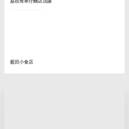
荔枝角車仔麵店頂讓
藍田小食店