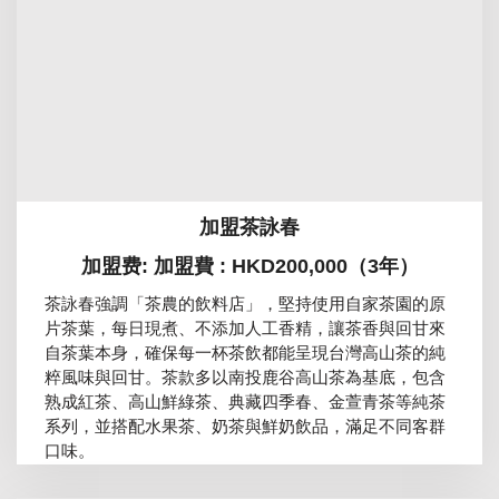
加盟茶詠春
加盟费: 加盟費 : HKD200,000（3年）
茶詠春強調「茶農的飲料店」，堅持使用自家茶園的原
片茶葉，每日現煮、不添加人工香精，讓茶香與回甘來
自茶葉本身，確保每一杯茶飲都能呈現台灣高山茶的純
粹風味與回甘。茶款多以南投鹿谷高山茶為基底，包含
熟成紅茶、高山鮮綠茶、典藏四季春、金萱青茶等純茶
系列，並搭配水果茶、奶茶與鮮奶飲品，滿足不同客群
口味。