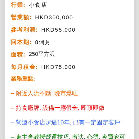
行業:
小食店
營業額:
HKD300,000
參考利潤:
HKD55,000
回本期:
8個月
250平方呎
面積:
每月租金:
HKD75,000
業務重點:
– 附近人流不斷, 晚市爆旺
– 持食廠牌, 設備一應俱全, 即頂即做
– 營運小食店超過10年, 已有一定固定客戶
– 東主會教授營運技巧, 煮法, 心得, 令買家可