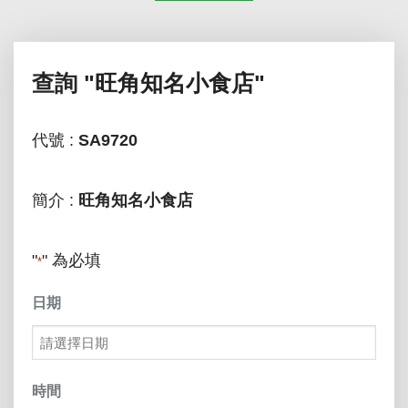
查詢
"旺角知名小食店"
代號 :
SA9720
簡介 :
旺角知名小食店
"
" 為必填
*
日期
MM
slash
時間