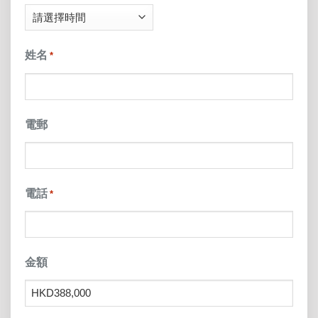
DD
slash
姓名
*
YYYY
電郵
電話
*
金額