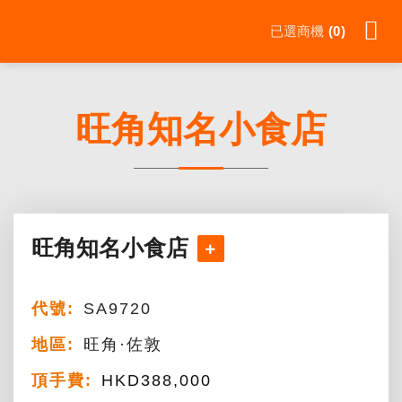
Skip
已選商機
0
to
content
旺角知名小食店
旺角知名小食店
代號:
SA9720
地區:
旺角·佐敦
頂手費:
HKD
388,000