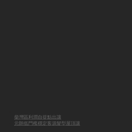
柴灣區利潤自提點出讓
元朗低門檻穩定客源髮型屋頂讓