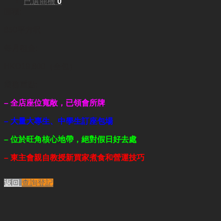
已選商機
0
面積:
850平方呎
每月租金:
HKD19,800（全包）
業務重點:
– 全店座位寬敞，已領會所牌
– 大量大專生、中學生訂座包場
– 位於旺角核心地帶，絕對假日好去處
– 東主會親自教授新買家煮食和營運技巧
返回
查詢登記