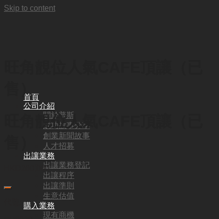
Skip to content
旺角靚位人氣CAFE頂讓（已
售）
首頁
公司介紹
關於普斯
旺角靚位人氣CAFE頂讓（已
成功故事分享
創業新聞故事
售）
人才招募
出讓業務
出讓業務登記
HKD
260,000
出讓程序
出讓準則
生意估值
代號:
購入業務
現有商機