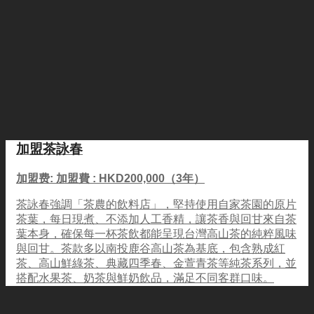
加盟茶詠春
加盟费: 加盟費 : HKD200,000（3年）
茶詠春強調「茶農的飲料店」，堅持使用自家茶園的原片
茶葉，每日現煮、不添加人工香精，讓茶香與回甘來自茶
葉本身，確保每一杯茶飲都能呈現台灣高山茶的純粹風味
與回甘。茶款多以南投鹿谷高山茶為基底，包含熟成紅
茶、高山鮮綠茶、典藏四季春、金萱青茶等純茶系列，並
搭配水果茶、奶茶與鮮奶飲品，滿足不同客群口味。