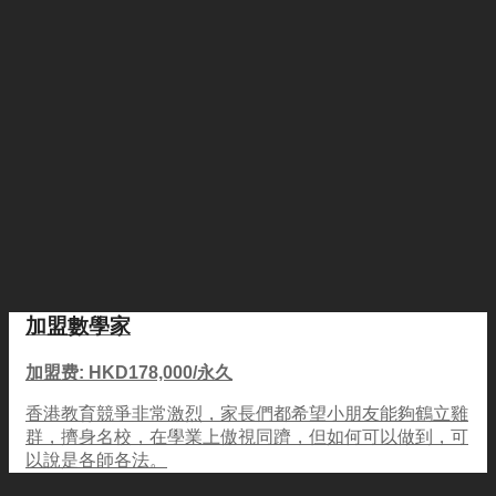
加盟數學家
加盟费: HKD178,000/永久
香港教育競爭非常激烈，家長們都希望小朋友能夠鶴立雞
群，擠身名校，在學業上傲視同躋，但如何可以做到，可
以說是各師各法。