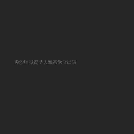
尖沙咀投資型人氣茶飲店出讓