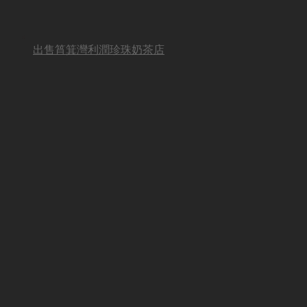
出售筲箕灣利潤珍珠奶茶店