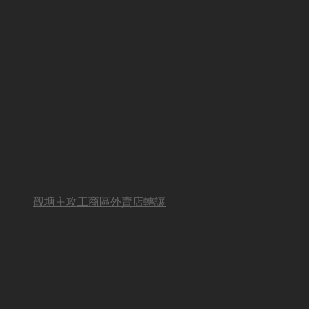
觀塘主攻工商區外賣店轉讓