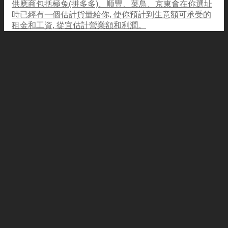
供應商包括極兔(拼多多)、顺豐、菜鳥、京東會在你選址
時已經有一個估計貨量給你, 使你預計到生意額可承受的
租金和工資, 從宜估計營業額和利潤。