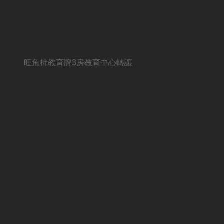
旺角持教育牌3房教育中心轉讓
BUSINESS OTHER