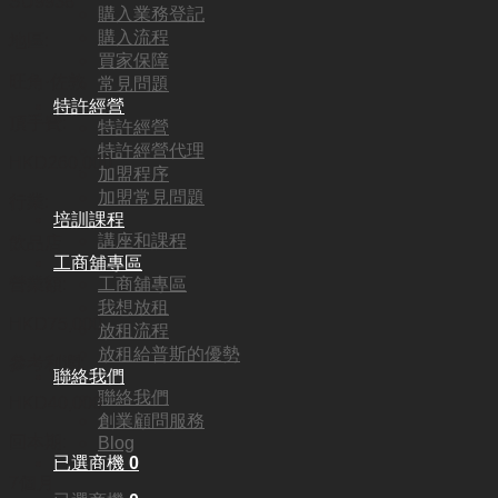
SU9938
購入業務登記
購入流程
地區:
買家保障
旺角·佐敦
常見問題
特許經營
頂手費:
特許經營
特許經營代理
HKD
260,000
加盟程序
加盟常見問題
行業:
培訓課程
講座和課程
飲品店
工商舖專區
工商舖專區
營業額:
我想放租
HKD75,000
放租流程
放租給普斯的優勢
參考利潤:
聯絡我們
聯絡我們
HKD40,000
創業顧問服務
回本期:
Blog
已選商機
0
7個月