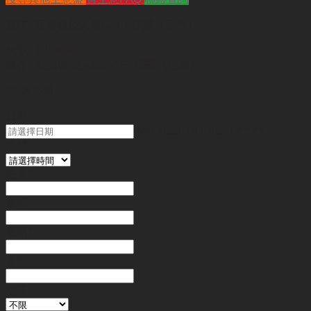
查詢
"旺角靚位人氣CAFE頂讓（已售）"
代號 :
SU9938
簡介 :
旺角靚位人氣CAFE頂讓（已售）
"
*
" 為必填
日期
MM slash DD slash YYYY
時間
姓名
*
電郵
電話
*
金額
地區