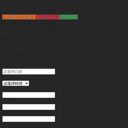
搜尋其他生意盤
買生意FAQ
聯絡查詢
查詢
"旺角靚位美容院出售（已售）"
代號 :
SA6101
簡介 :
旺角靚位美容院出售（已售）
"
*
" 為必填
日期
MM slash DD slash YYYY
時間
姓名
*
電郵
電話
*
金額