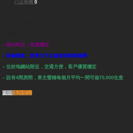
800平方呎
已選商機
0
每月租金:
HKD46,000(全包)
業務重點:
– 區內旺位，客源穩定
– 裝修雅致，新東主可以減省前期裝修費
– 位於地鐵站附近，交通方便，客戶優質穩定
– 設有4間房間，東主聲稱每個月平均一間可做70,000生意
返回
查詢登記