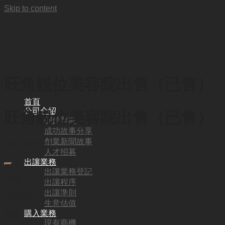
Skip to content
旺角靚位美容院出售（已售）
首頁
公司介紹
旺角靚位美容院出售（已售）
關於普斯
成功故事分享
創業新聞故事
HKD
148,000
人才招募
出讓業務
出讓業務登記
代號:
出讓程序
出讓準則
SA6101
生意估值
購入業務
地區:
現有商機