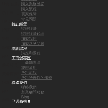
旺角·佐敦
購入業務登記
購入流程
頂手費:
買家保障
常見問題
HKD
148,000
特許經營
特許經營
行業:
特許經營代理
加盟程序
美容
加盟常見問題
營業額:
培訓課程
講座和課程
N/A
工商舖專區
工商舖專區
參考利潤:
我想放租
放租流程
資產轉讓
放租給普斯的優勢
聯絡我們
回本期:
聯絡我們
N/A
創業顧問服務
Blog
面積:
已選商機
0