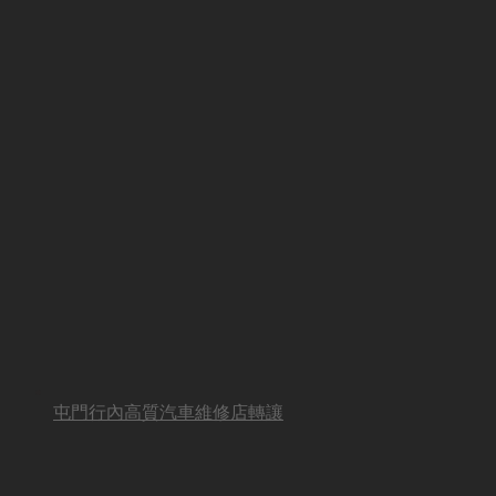
屯門行內高質汽車維修店轉讓