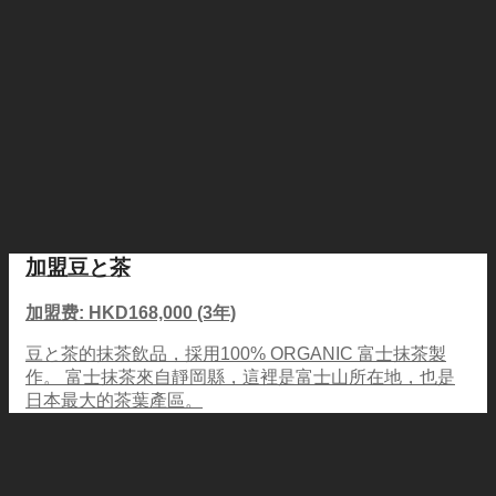
加盟豆と茶
加盟费: HKD168,000 (3年)
豆と茶的抹茶飲品，採用100% ORGANIC 富士抹茶製
作。 富士抹茶來自靜岡縣，這裡是富士山所在地，也是
日本最大的茶葉產區。