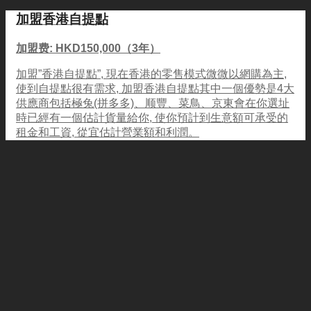
加盟香港自提點
加盟费: HKD150,000（3年）
加盟”香港自提點”, 現在香港的零售模式微微以網購為主,
使到自提點很有需求, 加盟香港自提點其中一個優勢是4大
供應商包括極兔(拼多多)、顺豐、菜鳥、京東會在你選址
時已經有一個估計貨量給你, 使你預計到生意額可承受的
租金和工資, 從宜估計營業額和利潤。