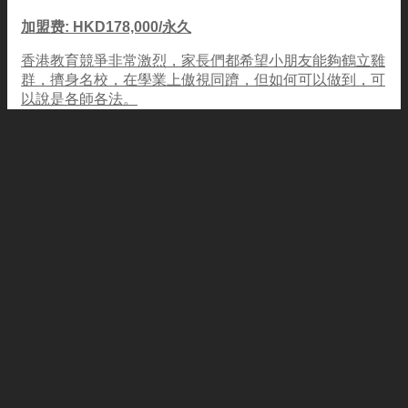
加盟费: HKD178,000/永久
香港教育競爭非常激烈，家長們都希望小朋友能夠鶴立雞
群，擠身名校，在學業上傲視同躋，但如何可以做到，可
以說是各師各法。