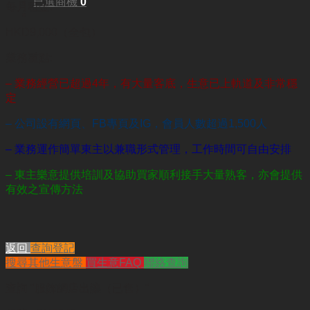
已選商機
0
每月租金:
HKD9,000（全包）
業務重點:
– 業務經營已超過4年，有大量客底，生意已上軌道及
非常穩
定
– 公司設有網頁、FB專頁及IG，會員人數超過1,500人
– 業務運作簡單東主以兼職形式管理，工作時間可自由安排
– 東主樂意提供培訓及協助買家順利接手大量熟客，亦會提供
有效之宣傳方法
返回
查詢登記
搜尋其他生意盤
買生意FAQ
聯絡查詢
查詢
"服飾網店出讓（已售）"