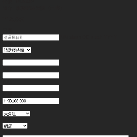
代號 :
SU5842
簡介 :
服飾網店出讓（已售）
"
*
" 為必填
日期
MM slash DD slash YYYY
時間
姓名
*
電郵
電話
*
金額
地區
行業
備註