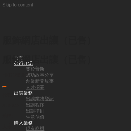
Skip to content
服飾網店出讓（已售）
服飾網店出讓（已售）
首頁
公司介紹
關於普斯
成功故事分享
HKD
168,000
創業新聞故事
人才招募
出讓業務
代號:
出讓業務登記
出讓程序
SU5842
出讓準則
地區:
生意估值
購入業務
大角咀
現有商機