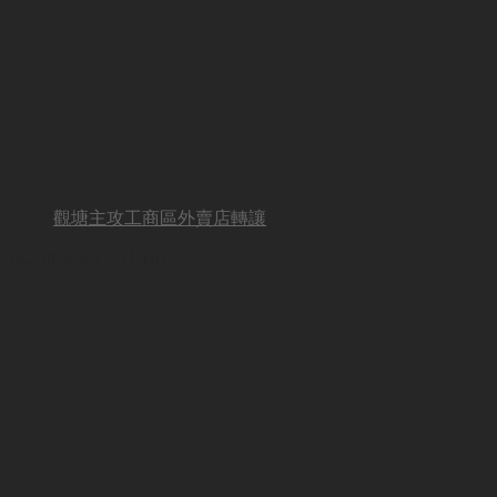
觀塘主攻工商區外賣店轉讓
BUSINESS OTHER