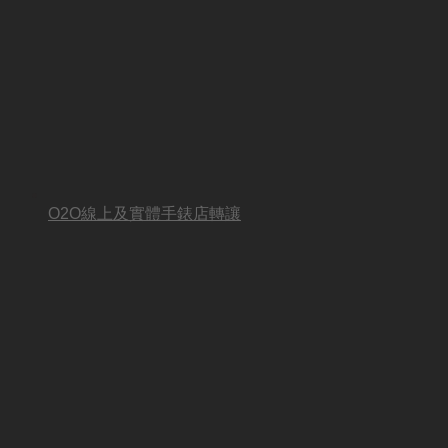
O2O線上及實體手錶店轉讓