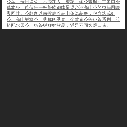
茶葉，每日現煮、不添加人工香精，讓茶香與回甘來自茶
葉本身，確保每一杯茶飲都能呈現台灣高山茶的純粹風味
與回甘。茶款多以南投鹿谷高山茶為基底，包含熟成紅
茶、高山鮮綠茶、典藏四季春、金萱青茶等純茶系列，並
搭配水果茶、奶茶與鮮奶飲品，滿足不同客群口味。