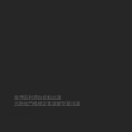
柴灣區利潤自提點出讓
元朗低門檻穩定客源髮型屋頂讓
BUSINESS HOT