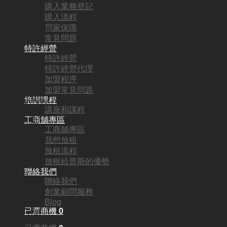
購入業務登記
頂手費:
購入流程
買家保障
HKD
168,000
常見問題
行業:
特許經營
特許經營
網店
特許經營代理
加盟程序
營業額:
加盟常見問題
培訓課程
HKD80,000
講座和課程
工商舖專區
參考利潤:
工商舖專區
HKD17,000
我想放租
放租流程
回本期:
放租給普斯的優勢
聯絡我們
10個月
聯絡我們
創業顧問服務
面積:
Blog
已選商機
0
400平方呎