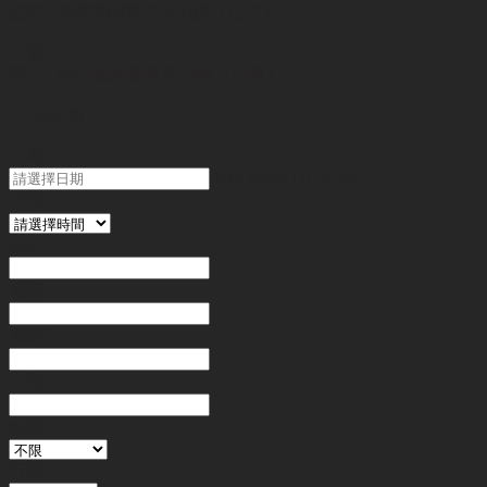
查詢
"柴灣凍肉零售店出讓（已售）"
代號 :
SQ5802
簡介 :
柴灣凍肉零售店出讓（已售）
"
*
" 為必填
日期
MM slash DD slash YYYY
時間
姓名
*
電郵
電話
*
金額
地區
行業