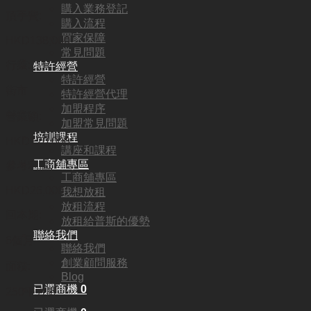
購入業務登記
頂手費:
購入流程
買家保障
HKD
138,000
常見問題
行業:
特許經營
特許經營
街市
特許經營代理
加盟程序
營業額:
加盟常見問題
培訓課程
HKD120,000
講座和課程
工商舖專區
參考利潤:
工商舖專區
HKD26,000
我想放租
放租流程
回本期:
放租給普斯的優勢
聯絡我們
6個月
聯絡我們
創業顧問服務
面積:
Blog
已選商機
0
250平方呎