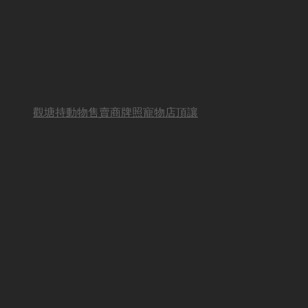
觀塘持動物售賣商牌照寵物店頂讓