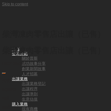
Skip to content
柴灣凍肉零售店出讓（已售）
柴灣凍肉零售店出讓（已售）
首頁
公司介紹
關於普斯
成功故事分享
HKD
138,000
創業新聞故事
人才招募
出讓業務
代號:
出讓業務登記
出讓程序
SQ5802
出讓準則
地區:
生意估值
購入業務
柴灣
現有商機