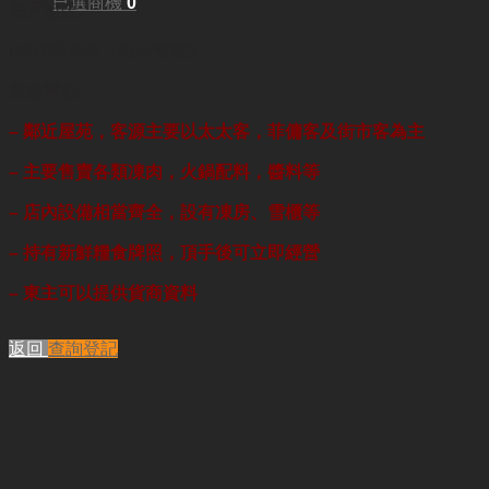
已選商機
0
每月租金:
HKD33,000（包冷管費）
業務重點:
– 鄰近屋苑，客源主要以太太客，菲傭客及街市客為主
– 主要售賣各類凍肉，火鍋配料，醬料等
– 店內設備相當齊全，設有凍房、雪櫃等
– 持有新鮮糧食牌照，頂手後可立即經營
– 東主可以提供貨商資料
返回
查詢登記