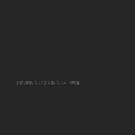
旺角持教育牌3房教育中心轉讓
BUSINESS OTHER