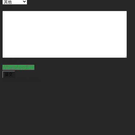
備註
CAPTCHA
WhatsApp查詢
BUSINESS NEW