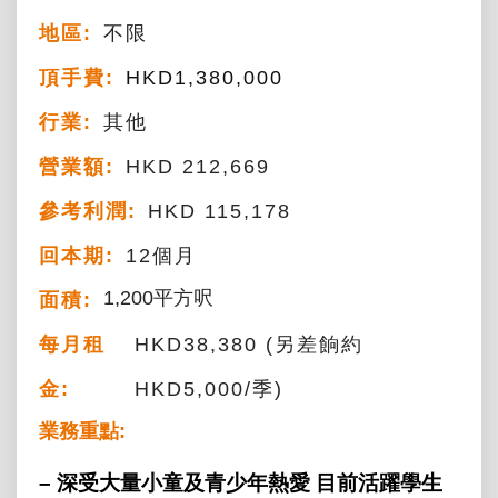
地區:
不限
頂手費:
HKD
1,380,000
行業:
其他
營業額:
HKD 212,669
參考利潤:
HKD 115,178
回本期:
12個月
1,200平方呎
面積:
每月租
HKD38,380 (另差餉約
金:
HKD5,000/季)
業務重點:
– 深受大量小童及青少年熱愛 目前活躍學生