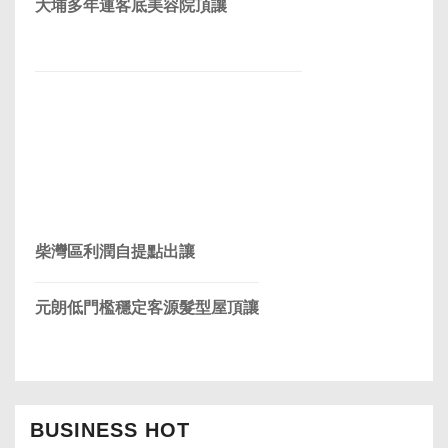
大埔多年連客底美容院頂讓
柴灣區利潤自提點出讓
元朗低門檻穩定客源髮型屋頂讓
BUSINESS HOT