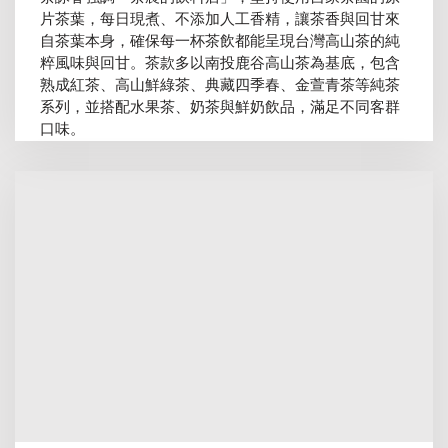
片茶葉，每日現煮、不添加人工香精，讓茶香與回甘來
自茶葉本身，確保每一杯茶飲都能呈現台灣高山茶的純
粹風味與回甘。茶款多以南投鹿谷高山茶為基底，包含
熟成紅茶、高山鮮綠茶、典藏四季春、金萱青茶等純茶
系列，並搭配水果茶、奶茶與鮮奶飲品，滿足不同客群
口味。