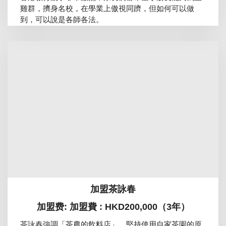
雞群，擠身名校，在學業上傲視同躋，但如何可以做
到，可以說是各師各法。
加盟茶詠春
加盟费: 加盟費 : HKD200,000（3年）
茶詠春強調「茶農的飲料店」，堅持使用自家茶園的原