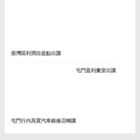
柴灣區利潤自提點出讓
屯門盈利畫室出讓
屯門行內高質汽車維修店轉讓