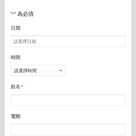
"
" 為必填
*
日期
MM
slash
時間
DD
slash
姓名
*
YYYY
電郵