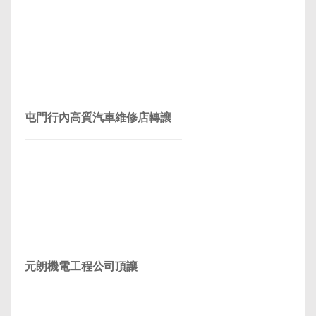
屯門行內高質汽車維修店轉讓
元朗機電工程公司頂讓