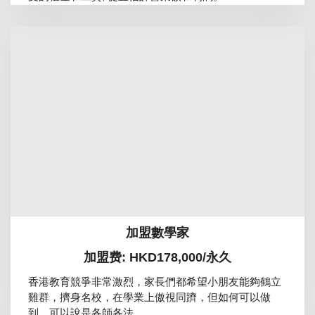
加盟數學家
加盟费: HKD178,000/永久
香港教育競爭非常激烈，家長們都希望小朋友能夠鶴立
雞群，擠身名校，在學業上傲視同躋，但如何可以做
到，可以說是各師各法。