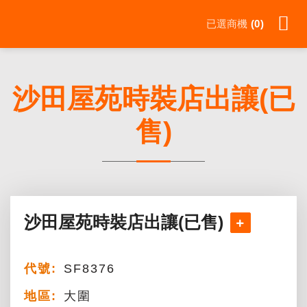
Skip
已選商機
0
to
content
沙田屋苑時裝店出讓(已
售)
沙田屋苑時裝店出讓(已售)
代號:
SF8376
地區:
大圍