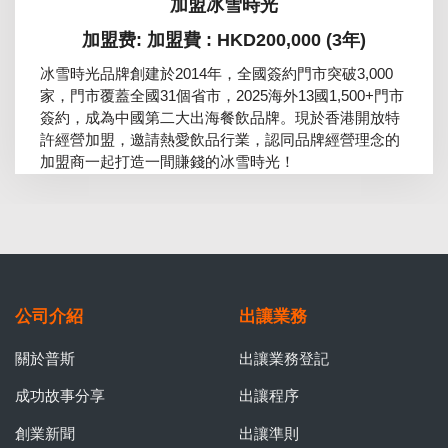
加盟冰雪時光
加盟费: 加盟費 : HKD200,000 (3年)
冰雪時光品牌創建於2014年，全國簽約門市突破3,000
家，門市覆蓋全國31個省市，2025海外13國1,500+門市
簽約，成為中國第二大出海餐飲品牌。現於香港開放特
許經營加盟，邀請熱愛飲品行業，認同品牌經營理念的
加盟商一起打造一間賺錢的冰雪時光！
公司介紹
出讓業務
關於普斯
出讓業務登記
成功故事分享
出讓程序
創業新聞
出讓準則