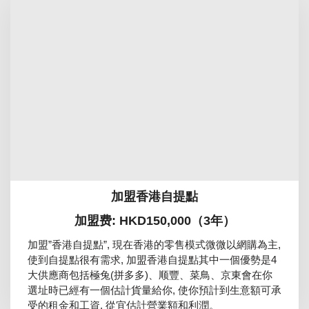
加盟香港自提點
加盟费: HKD150,000（3年）
加盟”香港自提點”, 現在香港的零售模式微微以網購為主,
使到自提點很有需求, 加盟香港自提點其中一個優勢是4
大供應商包括極兔(拼多多)、顺豐、菜鳥、京東會在你
選址時已經有一個估計貨量給你, 使你預計到生意額可承
受的租金和工資, 從宜估計營業額和利潤。