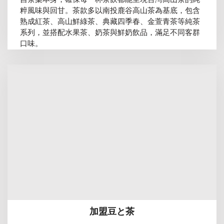
粹風味與回甘。茶款多以南投鹿谷高山茶為基底，包含
熟成紅茶、高山鮮綠茶、典藏四季春、金萱青茶等純茶
系列，並搭配水果茶、奶茶與鮮奶飲品，滿足不同客群
口味。
加盟豆と茶