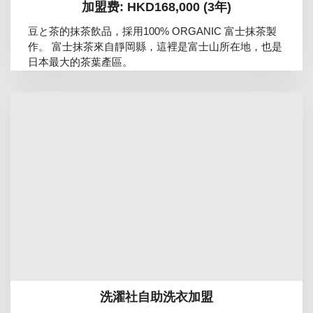
加盟费: HKD168,000 (3年)
豆と茶的抹茶飲品，採用100% ORGANIC 富士抹茶製
作。 富士抹茶來自靜岡縣，這裡是富士山所在地，也是
日本最大的茶葉產區。
洗濯社自助洗衣加盟