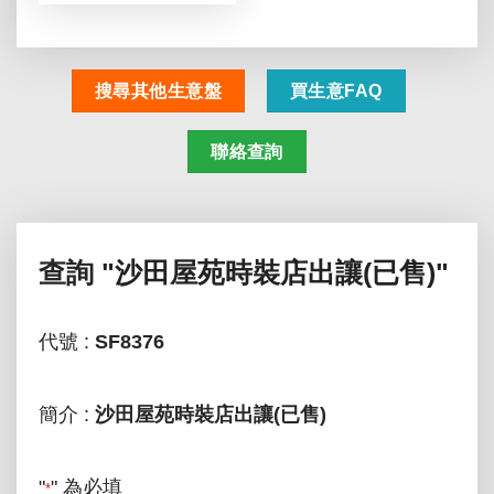
搜尋其他生意盤
買生意FAQ
聯絡查詢
查詢
"沙田屋苑時裝店出讓(已售)"
代號 :
SF8376
簡介 :
沙田屋苑時裝店出讓(已售)
"
" 為必填
*