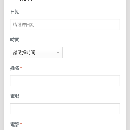
日期
MM
slash
時間
DD
slash
姓名
*
YYYY
電郵
電話
*