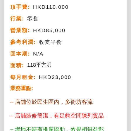
頂手費:
HKD
110,000
行業:
零售
營業額:
HKD85,000
參考利潤:
收支平衡
回本期:
N/A
118平方呎
面積:
每月租金:
HKD23,000
業務重點:
– 店舖位於民生區內，多街坊客流
– 店舖裝修簡潔，有足夠空間陳列貨品
– 場地不時有推廣協助，效果相得益彰