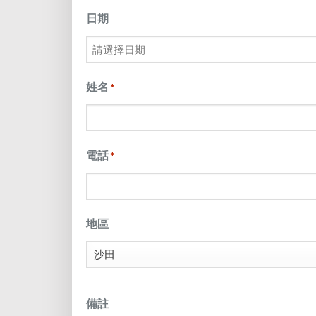
日期
MM
slash
姓名
*
DD
slash
電話
*
YYYY
地區
備註