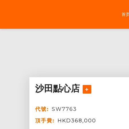
Skip
to
首
content
沙田點心店
代號:
SW7763
頂手費:
HKD
368,000