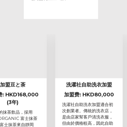
加盟豆と茶
洗濯社自助洗衣加盟
: HKD168,000
加盟费: HKD80,000
(3年)
洗濯社自助洗衣加盟適合初
次創業者。傳統的洗衣店，
的抹茶飲品，採用
是由店家幫客戶清洗衣服，
 ORGANIC 富士抹茶
但由於價格較高，因此自助
 富士抹茶來自靜岡