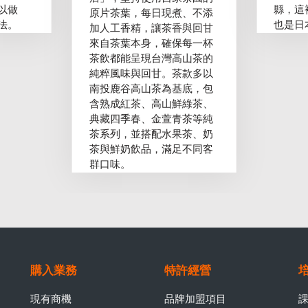
以做
縣，這
原片茶葉，每日現煮、不添
法。
也是日
加人工香精，讓茶香與回甘
來自茶葉本身，確保每一杯
茶飲都能呈現台灣高山茶的
純粹風味與回甘。茶款多以
南投鹿谷高山茶為基底，包
含熟成紅茶、高山鮮綠茶、
典藏四季春、金萱青茶等純
茶系列，並搭配水果茶、奶
茶與鮮奶飲品，滿足不同客
群口味。
購入業務
特許經營
現有商機
品牌加盟項目