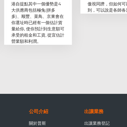
港自提點其中一個優勢是4
傲視同躋，但如何可
大供應商包括極兔(拼多
到，可以說是各師各
多)、顺豐、菜鳥、京東會在
你選址時已經有一個估計貨
量給你, 使你預計到生意額可
承受的租金和工資, 從宜估計
營業額和利潤。
公司介紹
出讓業務
關於普斯
出讓業務登記