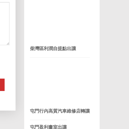
柴灣區利潤自提點出讓
屯門行內高質汽車維修店轉讓
屯門盈利畫室出讓