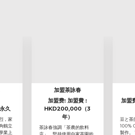
家
加盟茶詠春
加盟费: 加盟費 :
加盟费
/永久
HKD200,000（3
年）
烈，家
豆と茶
夠鶴立
100%
茶詠春強調「茶農的飲料
學業上
製作。
店」，堅持使用自家茶園的