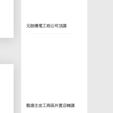
元朗機電工程公司頂讓
觀塘主攻工商區外賣店轉讓