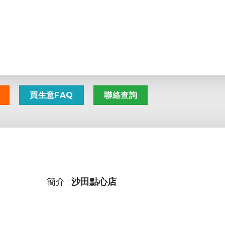
買生意FAQ
聯絡查詢
簡介 :
沙田點心店