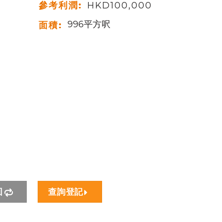
參考利潤:
HKD100,000
996平方呎
面積:
回
查詢登記