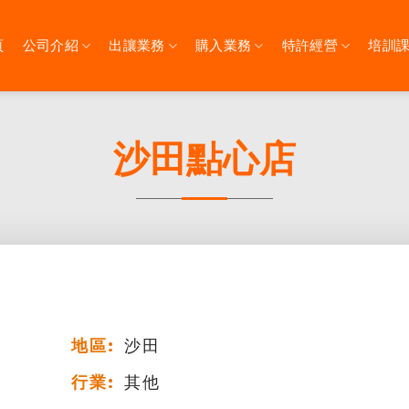
頁
公司介紹
出讓業務
購入業務
特許經營
培訓
沙田點心店
地區:
沙田
行業:
其他