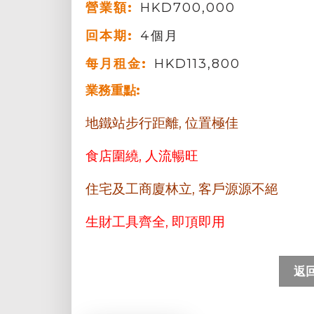
營業額:
HKD700,000
回本期:
4個月
每月租金:
HKD113,800
業務重點:
地鐵站步行距離, 位置極佳
食店圍繞, 人流暢旺
住宅及工商廈林立, 客戶源源不絕
生財工具齊全, 即頂即用
返