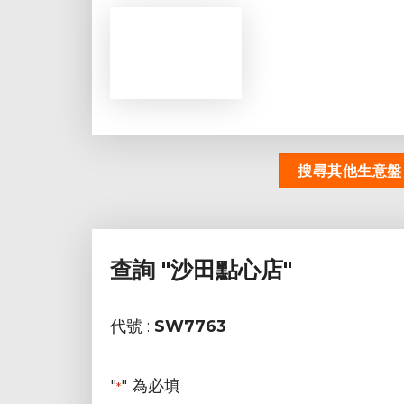
搜尋其他生意盤
查詢
"沙田點心店"
代號 :
SW7763
"
" 為必填
*