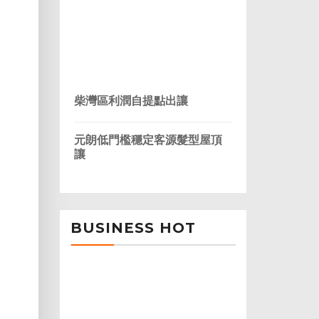
柴灣區利潤自提點出讓
元朗低門檻穩定客源髮型屋頂
讓
BUSINESS HOT