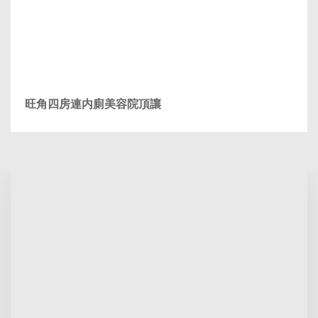
旺角四房連内廁美容院頂讓