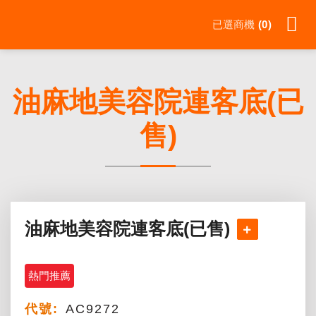
Skip
已選商機
0
to
content
油麻地美容院連客底(已
售)
油麻地美容院連客底(已售)
熱門推薦
代號:
AC9272