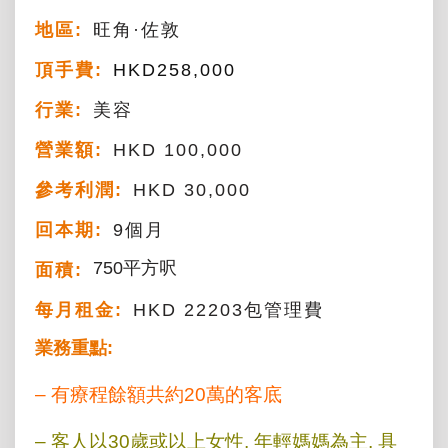
地區:
旺角·佐敦
頂手費:
HKD
258,000
行業:
美容
營業額:
HKD 100,000
參考利潤:
HKD 30,000
回本期:
9個月
750平方呎
面積:
每月租金:
HKD 22203包管理費
業務重點:
– 有療程餘額共約20萬的客底
– 客人以30歲或以上女性, 年輕媽媽為主, 具