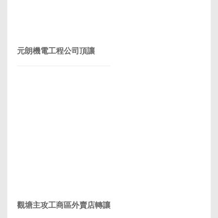
元朗機電工程公司頂讓
觀塘主攻工商區外賣店轉讓