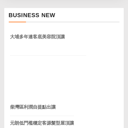
BUSINESS NEW
大埔多年連客底美容院頂讓
柴灣區利潤自提點出讓
元朗低門檻穩定客源髮型屋頂讓