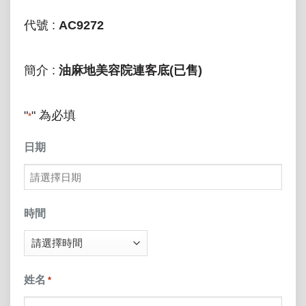
代號 :
AC9272
簡介 :
油麻地美容院連客底(已售)
"
" 為必填
*
日期
MM
slash
時間
DD
slash
姓名
*
YYYY