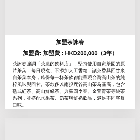
加盟茶詠春
加盟费: 加盟費 : HKD200,000（3年）
茶詠春強調「茶農的飲料店」，堅持使用自家茶園的原
片茶葉，每日現煮、不添加人工香精，讓茶香與回甘來
自茶葉本身，確保每一杯茶飲都能呈現台灣高山茶的純
粹風味與回甘。茶款多以南投鹿谷高山茶為基底，包含
熟成紅茶、高山鮮綠茶、典藏四季春、金萱青茶等純茶
系列，並搭配水果茶、奶茶與鮮奶飲品，滿足不同客群
口味。