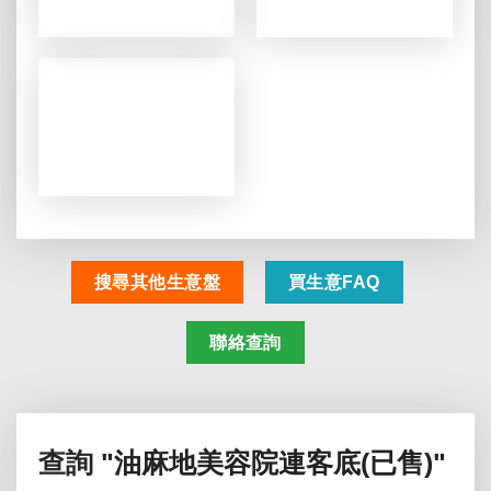
搜尋其他生意盤
買生意FAQ
聯絡查詢
查詢
"油麻地美容院連客底(已售)"