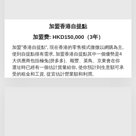
加盟香港自提點
加盟费: HKD150,000（3年）
加盟”香港自提點”, 現在香港的零售模式微微以網購為主,
使到自提點很有需求, 加盟香港自提點其中一個優勢是4
大供應商包括極兔(拼多多)、顺豐、菜鳥、京東會在你
選址時已經有一個估計貨量給你, 使你預計到生意額可承
受的租金和工資, 從宜估計營業額和利潤。