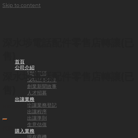
Skip to content
深水埗電話配件零售店轉讓(已
售)
首頁
公司介紹
深水埗電話配件零售店轉讓(已
關於普斯
成功故事分享
創業新聞故事
售)
人才招募
出讓業務
出讓業務登記
HKD
98,000
出讓程序
出讓準則
生意估值
代號:
購入業務
現有商機