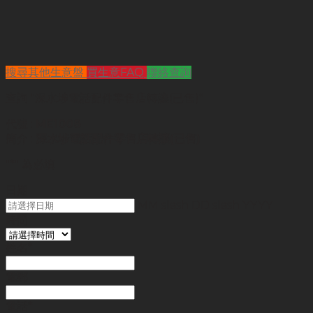
搜尋其他生意盤
買生意FAQ
聯絡查詢
查詢
"深水埗電話配件零售店轉讓(已售)"
代號 :
ME1008
簡介 :
深水埗電話配件零售店轉讓(已售)
"
*
" 為必填
日期
MM slash DD slash YYYY
時間
姓名
*
電郵
電話
*