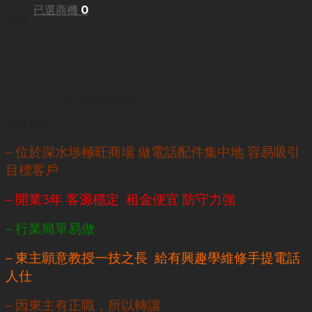
已選商機
0
面積:
50呎
每月租金:
HKD6,000(包管理費,差餉)
業務重點:
– 位於深水埗極旺商場 做電話配件集中地 容易吸引
目標客戶
– 開業3年 客源穩定 租金便宜 防守力強
– 行業簡單易做
– 東主願意教授一技之長 給有興趣學維修手提電話
人仕
– 因東主有正職，所以轉讓