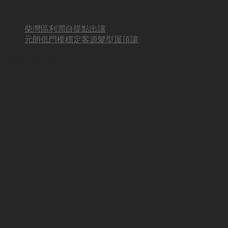
柴灣區利潤自提點出讓
元朗低門檻穩定客源髮型屋頂讓
BUSINESS HOT