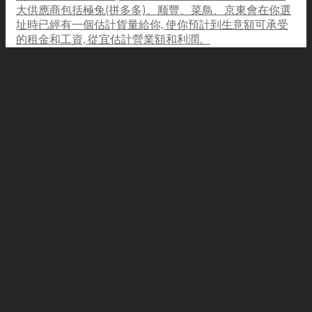
大供應商包括極兔(拼多多)、顺豐、菜鳥、京東會在你選
址時已經有一個估計貨量給你, 使你預計到生意額可承受
的租金和工資, 從宜估計營業額和利潤。