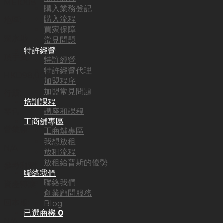
ME1008
購入業務登記
購入流程
地區:
買家保障
深水埗
常見問題
特許經營
頂手費:
特許經營
特許經營代理
HKD
98,000
加盟程序
加盟常見問題
行業:
培訓課程
講座和課程
零售
工商舖專區
營業額:
工商舖專區
我想放租
N/A
放租流程
放租給普斯的優勢
參考利潤:
聯絡我們
聯絡我們
資產轉讓
創業顧問服務
回本期:
Blog
已選商機
0
N/A