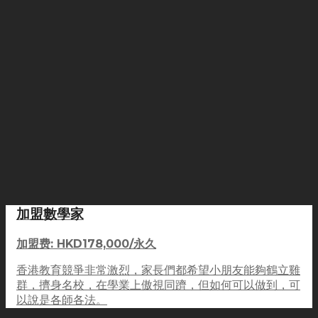
加盟數學家
加盟费: HKD178,000/永久
香港教育競爭非常激烈，家長們都希望小朋友能夠鶴立雞
群，擠身名校，在學業上傲視同躋，但如何可以做到，可
以說是各師各法。