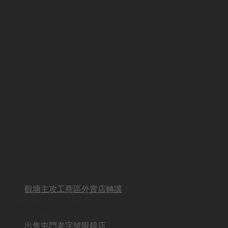
觀塘主攻工商區外賣店轉讓
BUSINESS OTHER
出售屯門老字號眼鏡店