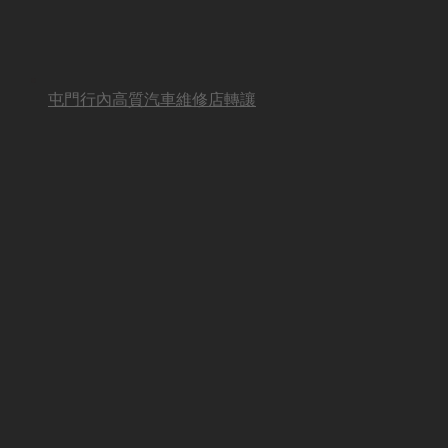
屯門行內高質汽車維修店轉讓