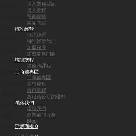
購入業務登記
頂手費:
購入流程
買家保障
HKD
408,000
常見問題
行業:
特許經營
特許經營
中餐廳
特許經營代理
加盟程序
營業額:
加盟常見問題
培訓課程
HKD130,000
講座和課程
工商舖專區
參考利潤:
工商舖專區
HKD40,000
我想放租
放租流程
回本期:
放租給普斯的優勢
聯絡我們
11個月
聯絡我們
創業顧問服務
面積:
Blog
已選商機
0
550 平方呎