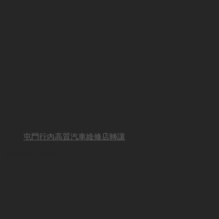
屯門行內高質汽車維修店轉讓
BUSINESS HOT