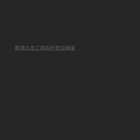
觀塘主攻工商區外賣店轉讓