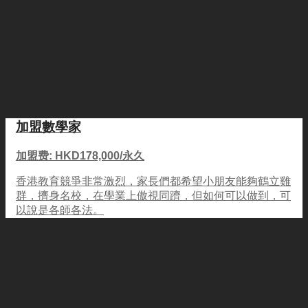
加盟數學家
加盟费: HKD178,000/永久
香港教育競爭非常激烈，家長們都希望小朋友能夠鶴立雞
群，擠身名校，在學業上傲視同躋，但如何可以做到，可
以說是各師各法。