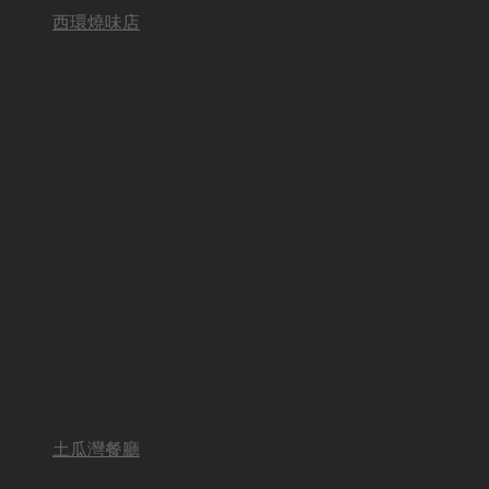
西環燒味店
土瓜灣餐廳