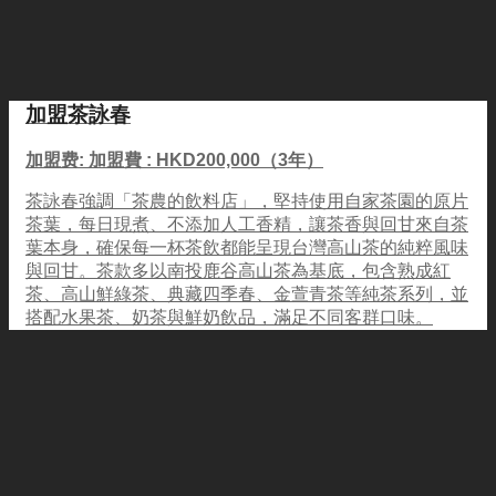
加盟茶詠春
加盟费: 加盟費 : HKD200,000（3年）
茶詠春強調「茶農的飲料店」，堅持使用自家茶園的原片
茶葉，每日現煮、不添加人工香精，讓茶香與回甘來自茶
葉本身，確保每一杯茶飲都能呈現台灣高山茶的純粹風味
與回甘。茶款多以南投鹿谷高山茶為基底，包含熟成紅
茶、高山鮮綠茶、典藏四季春、金萱青茶等純茶系列，並
搭配水果茶、奶茶與鮮奶飲品，滿足不同客群口味。