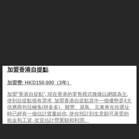
加盟香港自提點
加盟费: HKD150,000（3年）
加盟”香港自提點”, 現在香港的零售模式微微以網購為主,
使到自提點很有需求, 加盟香港自提點其中一個優勢是4大
供應商包括極兔(拼多多)、顺豐、菜鳥、京東會在你選址
時已經有一個估計貨量給你, 使你預計到生意額可承受的
租金和工資, 從宜估計營業額和利潤。