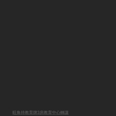
旺角持教育牌3房教育中心轉讓