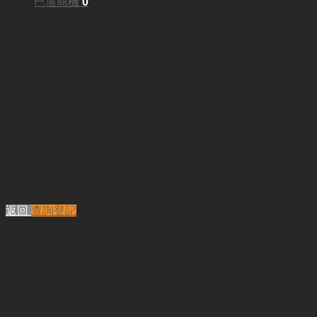
已選商機
0
每月租金:
HKD22,000(管理費HKD240)
業務重點:
店舖主要經營各類特色原盅蒸飯及港式點心，其中招牌菜
豉汁
排骨蒸飯、黑椒豚肉飯，深受食客歡迎，點心賣相吸引，味道
好，價格大眾化，在網上也有做宣傳，經常有飲食雜誌及報張
採訪，口碑甚佳，有一定人氣知名度。店內裝修新凈雅致，地
方實用，容納約20餘人，生財工具齊全，原班點心師傅可繼
續留任，東主會提供全面的營運培訓及經營心得，適合有意在
飲食行業發展的投資及創業者經營商機。
返回
查詢登記