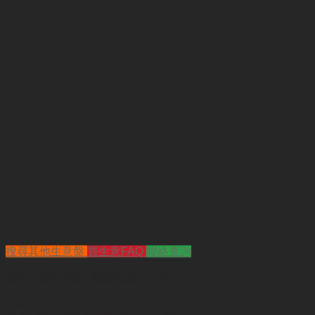
搜尋其他生意盤
買生意FAQ
聯絡查詢
查詢
"深水埗點心餐廳出讓（已售）"
代號 :
ST1238