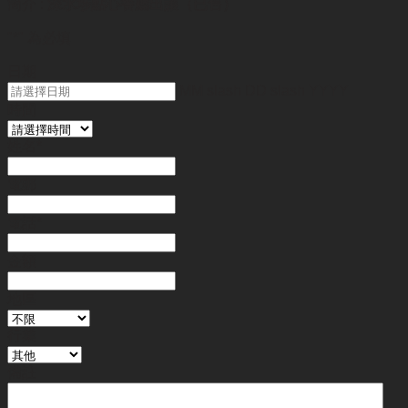
簡介 :
深水埗點心餐廳出讓（已售）
"
*
" 為必填
日期
MM slash DD slash YYYY
時間
姓名
*
電郵
電話
*
金額
地區
行業
備註