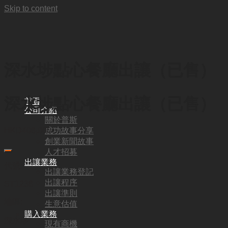
Skip to content
深水埗點心餐廳出讓（已售）
深水埗點心餐廳出讓（已售）
首頁
公司介紹
關於普斯
成功故事分享
HKD
408,000
創業新聞故事
人才招募
出讓業務
代號:
出讓業務登記
出讓程序
ST1238
出讓準則
地區:
生意估值
購入業務
深水埗
現有商機