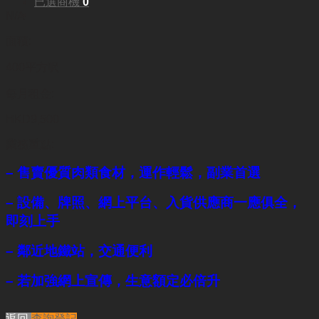
已選商機
0
N/A
面積:
400平方呎
每月租金:
HKD9,500
業務重點:
– 售賣優質肉類食材，運作輕鬆，副業首選
– 設備、牌照、網上平台、入貨供應商一應俱全，
即刻上手
– 鄰近地鐵站，交通便利
– 若加強網上宣傳，生意額定必倍升
返回
查詢登記