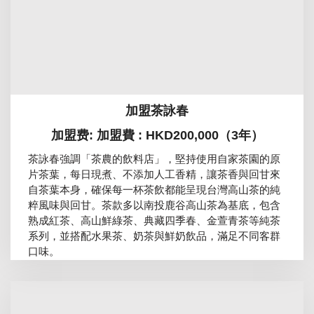
加盟茶詠春
加盟费: 加盟費 : HKD200,000（3年）
茶詠春強調「茶農的飲料店」，堅持使用自家茶園的原
片茶葉，每日現煮、不添加人工香精，讓茶香與回甘來
自茶葉本身，確保每一杯茶飲都能呈現台灣高山茶的純
粹風味與回甘。茶款多以南投鹿谷高山茶為基底，包含
熟成紅茶、高山鮮綠茶、典藏四季春、金萱青茶等純茶
系列，並搭配水果茶、奶茶與鮮奶飲品，滿足不同客群
口味。