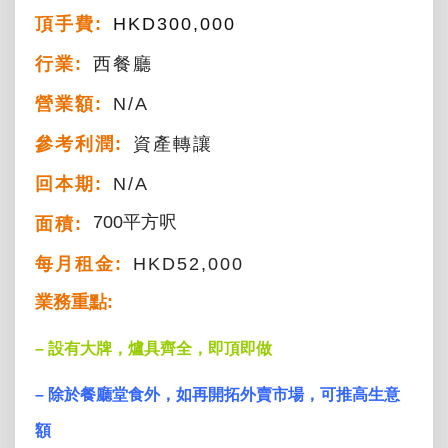
頂手費:
HKD
300,000
行業:
西餐廳
營業額:
N/A
參考利潤:
資產轉讓
回本期:
N/A
700平方呎
面積:
每月租金:
HKD52,000
業務重點:
– 設有大牌，爐具齊全，即頂即做
– 除於餐廳堂食外，如再開拓外賣市場，可推高生意
額