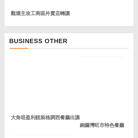
觀塘主攻工商區外賣店轉讓
BUSINESS OTHER
大角咀盈利靚裝格調西餐廳出讓
銅鑼灣旺市特色餐廳