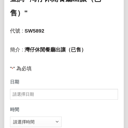
售）"
代號 :
SW5892
簡介 :
灣仔休閒餐廳出讓（已售）
"
" 為必填
*
日期
MM
slash
時間
DD