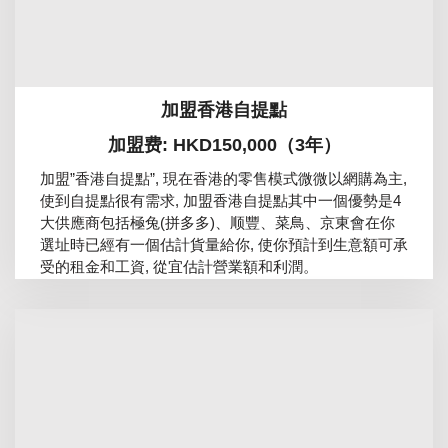
加盟香港自提點
加盟费: HKD150,000（3年）
加盟”香港自提點”, 現在香港的零售模式微微以網購為主,
使到自提點很有需求, 加盟香港自提點其中一個優勢是4
大供應商包括極兔(拼多多)、顺豐、菜鳥、京東會在你
選址時已經有一個估計貨量給你, 使你預計到生意額可承
受的租金和工資, 從宜估計營業額和利潤。