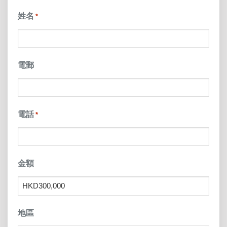
slash
姓名
*
YYYY
電郵
電話
*
金額
地區