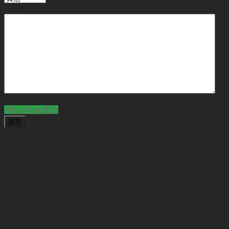
備註
CAPTCHA
WhatsApp查詢
BUSINESS NEW