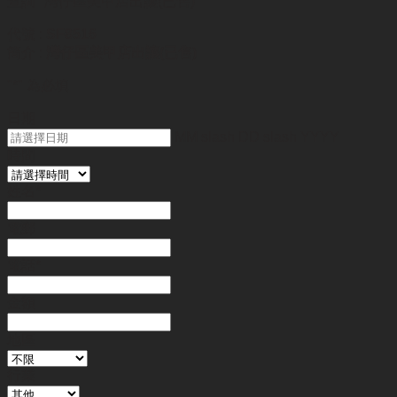
查詢
"灣仔區美甲店出讓(已售)"
代號 :
SF8516
簡介 :
灣仔區美甲店出讓(已售)
"
*
" 為必填
日期
MM slash DD slash YYYY
時間
姓名
*
電郵
電話
*
金額
地區
行業