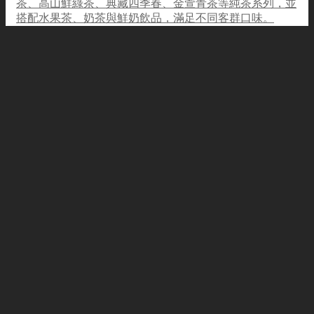
茶、高山鮮綠茶、典藏四季春、金萱青茶等純茶系列，並
搭配水果茶、奶茶與鮮奶飲品，滿足不同客群口味。