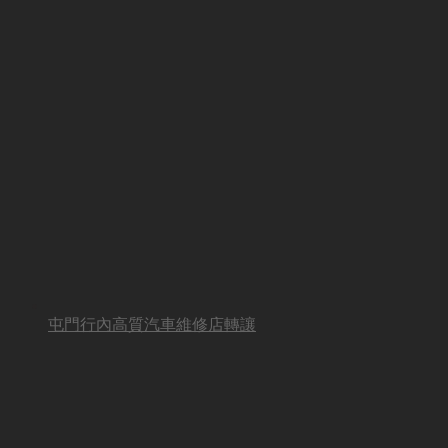
屯門行內高質汽車維修店轉讓