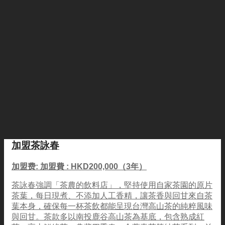
加盟茶詠春
加盟费: 加盟費 : HKD200,000（3年）
茶詠春強調「茶農的飲料店」，堅持使用自家茶園的原片
茶葉，每日現煮、不添加人工香精，讓茶香與回甘來自茶
葉本身，確保每一杯茶飲都能呈現台灣高山茶的純粹風味
與回甘。茶款多以南投鹿谷高山茶為基底，包含熟成紅