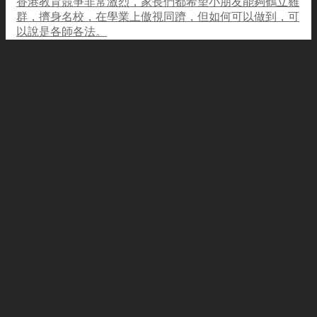
香港教育競爭非常激烈，家長們都希望小朋友能夠鶴立雞
群，擠身名校，在學業上傲視同躋，但如何可以做到，可
以說是各師各法。