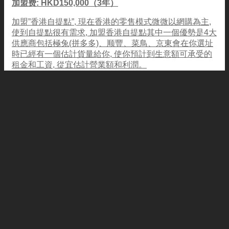
加盟费: HKD150,000（3年）
加盟”香港自提點”, 現在香港的零售模式微微以網購為主,
使到自提點很有需求, 加盟香港自提點其中一個優勢是4大
供應商包括極兔(拼多多)、顺豐、菜鳥、京東會在你選址
時已經有一個估計貨量給你, 使你預計到生意額可承受的
租金和工資, 從宜估計營業額和利潤。