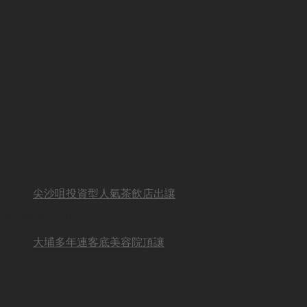
尖沙咀投資型人氣茶飲店出讓
BUSINESS HOT
大埔多年連客底美容院頂讓