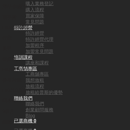
購入業務登記
灣仔·銅鑼灣
購入流程
買家保障
頂手費:
常見問題
特許經營
HKD
98,000
特許經營
行業:
特許經營代理
加盟程序
美甲
加盟常見問題
培訓課程
營業額:
講座和課程
工商舖專區
HKD40,000
工商舖專區
參考利潤:
我想放租
放租流程
HKD10,000
放租給普斯的優勢
聯絡我們
回本期:
聯絡我們
創業顧問服務
9個月
Blog
已選商機
0
面積: