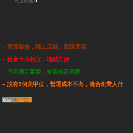
已選商機
0
400平方呎
每月租金:
HKD9,800
業務重點:
– 簡潔裝修，樓上店舖，私隱度高
– 租金十分相宜，地點方便
– 已有固定客源，會留給新買家
– 設有5個美甲位，
營運成本不高，適合創業人仕
返回
查詢登記