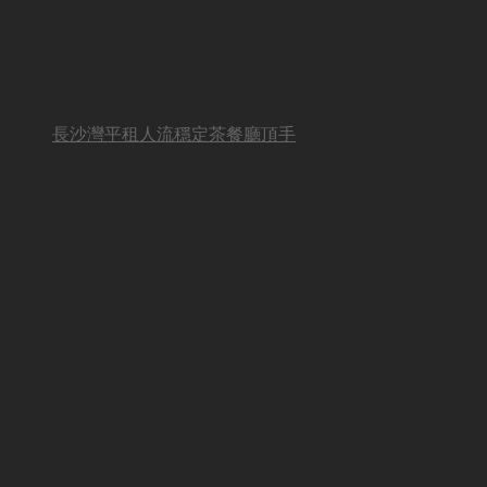
長沙灣平租人流穩定茶餐廳頂手