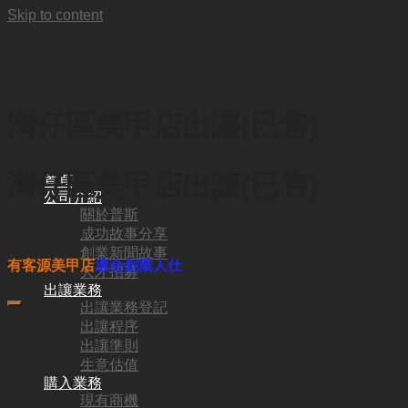
Skip to content
灣仔區美甲店出讓(已售)
灣仔區美甲店出讓(已售)
首頁
公司介紹
關於普斯
成功故事分享
HKD
98,000
創業新聞故事
有客源
美甲店
適合創業人仕
人才招募
出讓業務
出讓業務登記
出讓程序
代號:
出讓準則
SF8516
生意估值
購入業務
地區:
現有商機