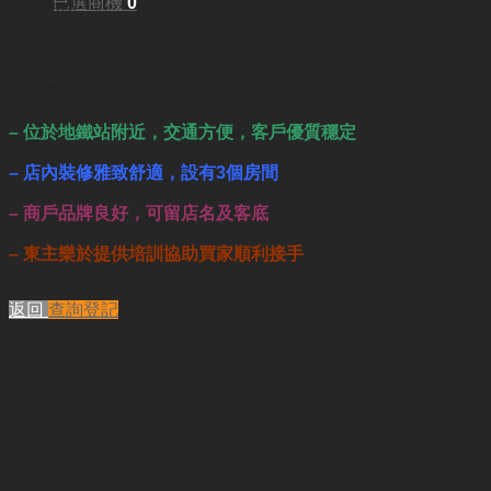
已選商機
0
每月租金:
HKD26,000（管理費約HKD3,000）
業務重點:
– 位於地鐵站附近，交通方便，客戶優質穩定
– 店內裝修雅致舒適，設有3個房間
– 商戶品牌良好，可留店名及客底
–
東主樂於提供培訓協助買家順利接手
返回
查詢登記