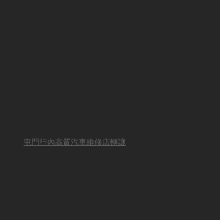
屯門行內高質汽車維修店轉讓
BUSINESS HOT