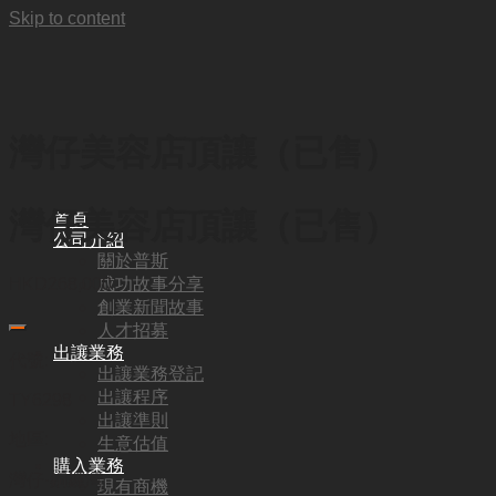
Skip to content
灣仔美容店頂讓（已售）
灣仔美容店頂讓（已售）
首頁
公司介紹
關於普斯
成功故事分享
HKD
268,000
創業新聞故事
人才招募
出讓業務
代號:
出讓業務登記
出讓程序
TY6298
出讓準則
地區:
生意估值
購入業務
灣仔·銅鑼灣
現有商機