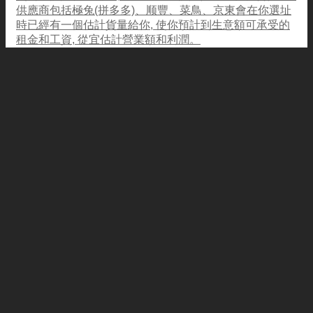
供應商包括極兔(拼多多)、顺豐、菜鳥、京東會在你選址
時已經有一個估計貨量給你, 使你預計到生意額可承受的
租金和工資, 從宜估計營業額和利潤。