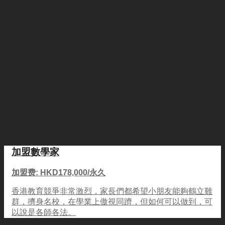
加盟數學家
加盟费: HKD178,000/永久
香港教育競爭非常激烈，家長們都希望小朋友能夠鶴立雞
群，擠身名校，在學業上傲視同躋，但如何可以做到，可
以說是各師各法。