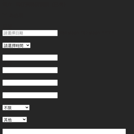
簡介 :
灣仔美容店頂讓（已售）
"
*
" 為必填
日期
MM slash DD slash YYYY
時間
姓名
*
電郵
電話
*
金額
地區
行業
備註