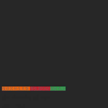
搜尋其他生意盤
買生意FAQ
聯絡查詢
查詢
"灣仔美容店頂讓（已售）"
代號 :
TY6298