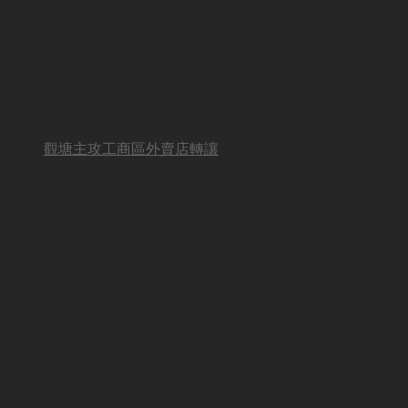
觀塘主攻工商區外賣店轉讓