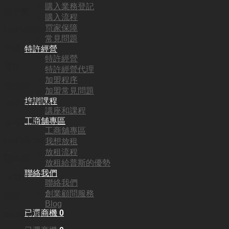
購入業務登記
頂手費:
購入流程
買家保障
HKD
268,000
常見問題
行業:
特許經營
特許經營
美容
特許經營代理
加盟程序
營業額:
加盟常見問題
培訓課程
HKD110,000
講座和課程
工商舖專區
參考利潤:
工商舖專區
HKD26,500
我想放租
放租流程
回本期:
放租給普斯的優勢
聯絡我們
12個月
聯絡我們
創業顧問服務
面積:
Blog
已選商機
0
800平方呎