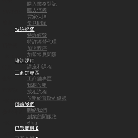
代號:
購入業務登記
購入流程
SW8319
買家保障
地區:
常見問題
特許經營
火炭
特許經營
特許經營代理
頂手費:
加盟程序
加盟常見問題
HKD
538,000
培訓課程
講座和課程
行業:
工商舖專區
工商舖專區
食堂
我想放租
營業額:
放租流程
放租給普斯的優勢
HKD300,000
聯絡我們
聯絡我們
參考利潤:
創業顧問服務
Blog
HKD35,000
已選商機
0
回本期: