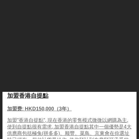
加盟香港自提點
加盟费: HKD150,000（3年）
加盟”香港自提點”, 現在香港的零售模式微微以網購為主,
使到自提點很有需求, 加盟香港自提點其中一個優勢是4大
供應商包括極兔(拼多多)、顺豐、菜鳥、京東會在你選址