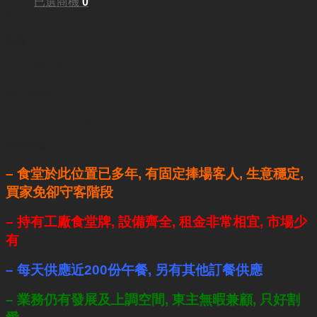
已選商機
0
N/A
面積:
1,600平方呎
每月租金:
HKD40,000(全包)
業務重點:
– 食堂於此位置已多年, 有固定捧場客人, 生意穩定,
買家免卻守客階段
– 持有工廠食堂牌, 設備齊全, 租金非常相宜, 市場少
有
– 每天供應近200份午餐,
另有其他訂餐供應
– 業務仍有發展及上調空間, 東主無暇兼顧, 只好割