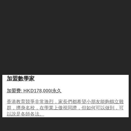
加盟數學家
加盟费: HKD178,000/永久
香港教育競爭非常激烈，家長們都希望小朋友能夠鶴立雞
群，擠身名校，在學業上傲視同躋，但如何可以做到，可
以說是各師各法。