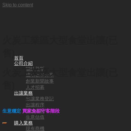
Skip to content
火炭工業區大型食堂出讓(已
售)
首頁
公司介紹
關於普斯
火炭工業區大型食堂出讓(已
成功故事分享
創業新聞故事
售)
人才招募
出讓業務
出讓業務登記
HKD
538,000
出讓程序
出讓準則
生意穩定
買家免卻守客階段
生意估值
購入業務
現有商機