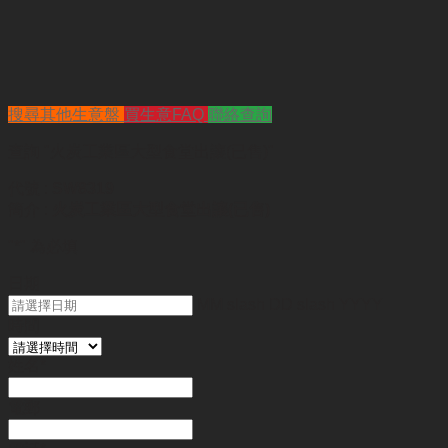
搜尋其他生意盤
買生意FAQ
聯絡查詢
查詢
"火炭工業區大型食堂出讓(已售)"
代號 :
SW8319
簡介 :
火炭工業區大型食堂出讓(已售)
"
*
" 為必填
日期
MM slash DD slash YYYY
時間
姓名
*
電郵