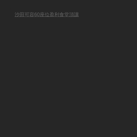
沙田可容60座位盈利食堂頂讓