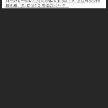
時已經有一個估計貨量給你, 使你預計到生意額可承受的
租金和工資, 從宜估計營業額和利潤。