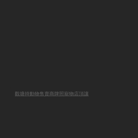
觀塘持動物售賣商牌照寵物店頂讓