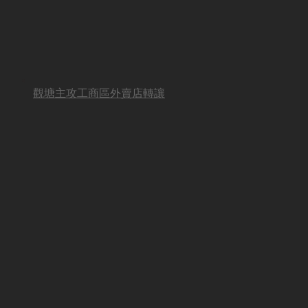
觀塘主攻工商區外賣店轉讓