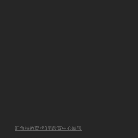
旺角持教育牌3房教育中心轉讓