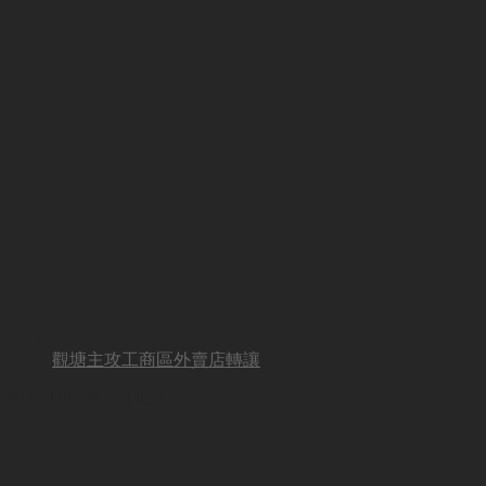
觀塘主攻工商區外賣店轉讓
BUSINESS OTHER