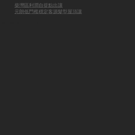
柴灣區利潤自提點出讓
元朗低門檻穩定客源髮型屋頂讓
BUSINESS HOT