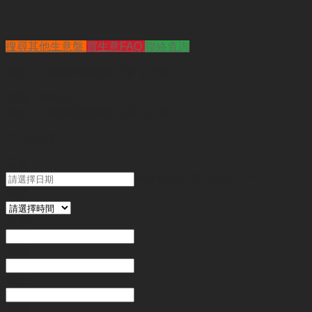
搜尋其他生意盤
買生意FAQ
聯絡查詢
查詢
"火炭持牌凍肉加工場（已售）"
代號 :
MP6282
簡介 :
火炭持牌凍肉加工場（已售）
"
*
" 為必填
日期
MM slash DD slash YYYY
時間
姓名
*
電郵
電話
*
金額