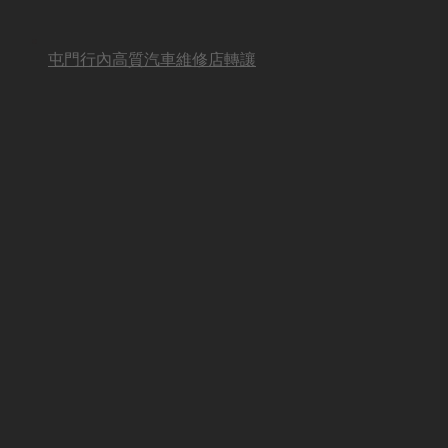
屯門行內高質汽車維修店轉讓