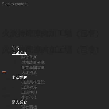
Skip to content
火炭持牌凍肉加工場（已售）
火炭持牌凍肉加工場（已售）
首頁
公司介紹
關於普斯
成功故事分享
HKD
188,000
創業新聞故事
人才招募
出讓業務
代號:
出讓業務登記
出讓程序
MP6282
出讓準則
地區:
生意估值
購入業務
火炭
現有商機