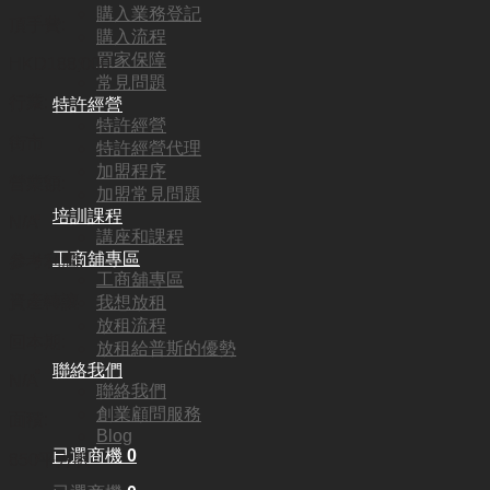
購入業務登記
頂手費:
購入流程
買家保障
HKD
188,000
常見問題
行業:
特許經營
特許經營
街市
特許經營代理
加盟程序
營業額:
加盟常見問題
培訓課程
N/A
講座和課程
工商舖專區
參考利潤:
工商舖專區
資產轉讓
我想放租
放租流程
回本期:
放租給普斯的優勢
聯絡我們
N/A
聯絡我們
創業顧問服務
面積:
Blog
已選商機
0
850平方呎