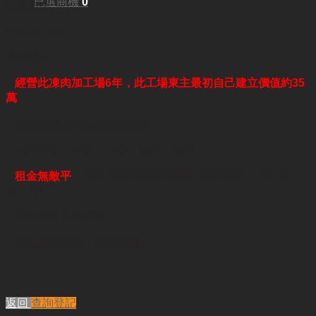
已選商機
0
每月租金:
HKD10,000
業務重點:
–
經營此凍肉加工場6年，此工場東主最初自己建立價值約35
萬
–
位於火炭工業大廈交通方便
–
地方四正，光猛，清潔，乾淨，整齊
–
租金無敵平
，
頂手包括
食物製造廠牌 及切骨機、大型雪
櫃….等
– 頂手後可立即經營
–
因為東主擴充，所以頂讓
返回
查詢登記