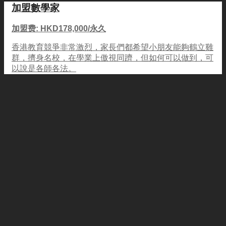
加盟數學家
加盟费: HKD178,000/永久
香港教育競爭非常激烈，家長們都希望小朋友能夠鶴立雞
群，擠身名校，在學業上傲視同躋，但如何可以做到，可
以說是各師各法。