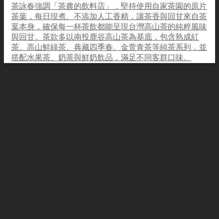
茶詠春強調「茶農的飲料店」，堅持使用自家茶園的原片
茶葉，每日現煮、不添加人工香精，讓茶香與回甘來自茶
葉本身，確保每一杯茶飲都能呈現台灣高山茶的純粹風味
與回甘。茶款多以南投鹿谷高山茶為基底，包含熟成紅
茶、高山鮮綠茶、典藏四季春、金萱青茶等純茶系列，並
搭配水果茶、奶茶與鮮奶飲品，滿足不同客群口味。