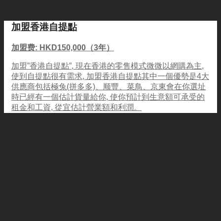
加盟香港自提點
加盟费: HKD150,000（3年）
加盟”香港自提點”, 現在香港的零售模式微微以網購為主,
使到自提點很有需求, 加盟香港自提點其中一個優勢是4大
供應商包括極兔(拼多多)、顺豐、菜鳥、京東會在你選址
時已經有一個估計貨量給你, 使你預計到生意額可承受的
租金和工資, 從宜估計營業額和利潤。