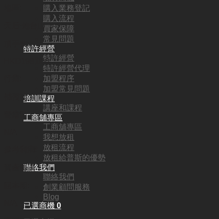
地區:
購入業務登記
購入流程
天后·炮台山
買家保障
常見問題
頂手費:
特許經營
特許經營
HKD
198,000
特許經營代理
加盟程序
行業:
加盟常見問題
補習社
培訓課程
講座和課程
營業額:
工商舖專區
工商舖專區
N/A
我想放租
放租流程
參考利潤:
放租給普斯的優勢
聯絡我們
資產轉讓
聯絡我們
回本期:
創業顧問服務
Blog
N/A
已選商機
0