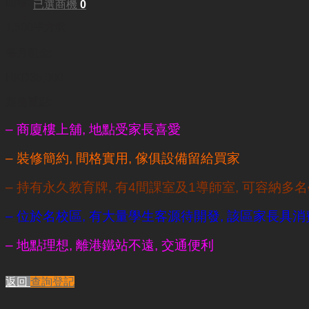
面積:
已選商機
0
1,500平方呎
每月租金:
HKD35,000
業務重點:
– 商廈樓上舖, 地點受家長喜愛
– 裝修簡約, 間格實用, 傢俱設備留給買家
– 持有永久教育牌, 有4間課室及1導師室, 可容納多
– 位於名校區, 有大量學生客源待開發, 該區家長具
– 地點理想, 離港鐵站不遠, 交通便利
返回
查詢登記