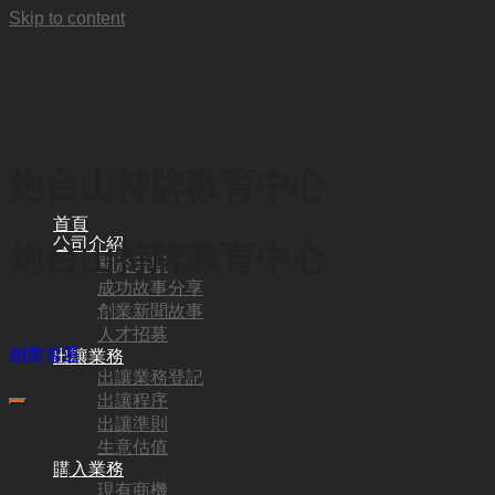
Skip to content
炮台山持牌教育中心
首頁
公司介紹
炮台山持牌教育中心
關於普斯
成功故事分享
創業新聞故事
HKD
198,000
人才招募
創業首選
出讓業務
出讓業務登記
出讓程序
出讓準則
代號:
生意估值
購入業務
RC8111
現有商機