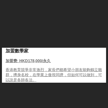
加盟數學家
加盟费: HKD178,000/永久
香港教育競爭非常激烈，家長們都希望小朋友能夠鶴立雞
群，擠身名校，在學業上傲視同躋，但如何可以做到，可
以說是各師各法。