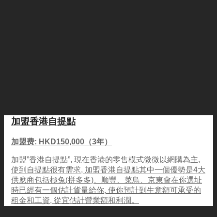
加盟香港自提點
加盟费: HKD150,000（3年）
加盟”香港自提點”, 現在香港的零售模式微微以網購為主,
使到自提點很有需求, 加盟香港自提點其中一個優勢是4大
供應商包括極兔(拼多多)、顺豐、菜鳥、京東會在你選址
時已經有一個估計貨量給你, 使你預計到生意額可承受的
租金和工資, 從宜估計營業額和利潤。