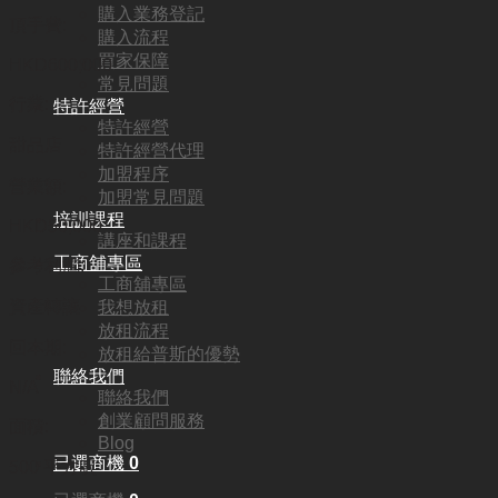
購入業務登記
頂手費:
購入流程
買家保障
HKD
600,000
常見問題
行業:
特許經營
特許經營
甜品店
特許經營代理
加盟程序
營業額:
加盟常見問題
培訓課程
HKD50,000
講座和課程
工商舖專區
參考利潤:
工商舖專區
資產轉讓
我想放租
放租流程
回本期:
放租給普斯的優勢
聯絡我們
N/A
聯絡我們
創業顧問服務
面積:
Blog
已選商機
0
500 平方呎