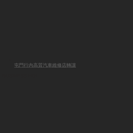
屯門行內高質汽車維修店轉讓
BUSINESS HOT