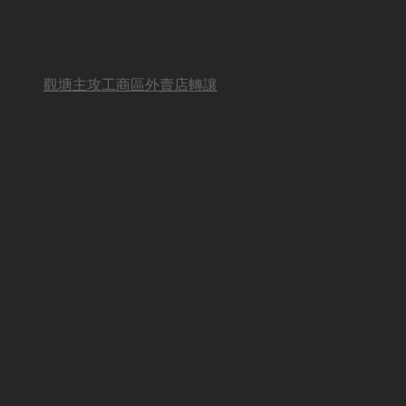
觀塘主攻工商區外賣店轉讓