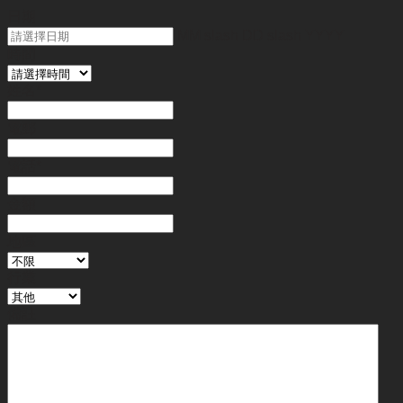
日期
MM slash DD slash YYYY
時間
姓名
*
電郵
電話
*
金額
地區
行業
備註