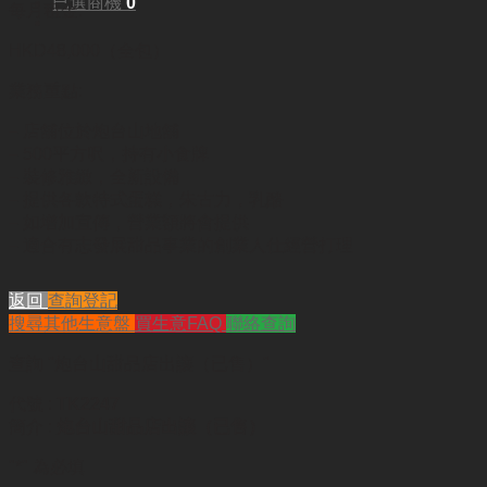
已選商機
0
每月租金:
HKD48,000（全包）
業務重點:
– 店舖位於炮台山地舖
– 500平方呎，持有小食牌
– 裝修雅緻，全新設備
– 提供各款特式蛋糕，朱古力，乳酪
– 如增加宣傳，營業額將會提供
– 適合有志發展甜品事業的創業人仕經營打理
返回
查詢登記
搜尋其他生意盤
買生意FAQ
聯絡查詢
查詢
"炮台山甜品店出讓（已售）"
代號 :
TK2247
簡介 :
炮台山甜品店出讓（已售）
"
*
" 為必填