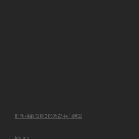
旺角持教育牌3房教育中心轉讓
BUSINESS OTHER
testing