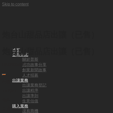
Skip to content
炮台山甜品店出讓（已售）
炮台山甜品店出讓（已售）
首頁
公司介紹
關於普斯
成功故事分享
HKD
600,000
創業新聞故事
人才招募
出讓業務
代號:
出讓業務登記
出讓程序
TK2247
出讓準則
地區:
生意估值
購入業務
天后·炮台山
現有商機