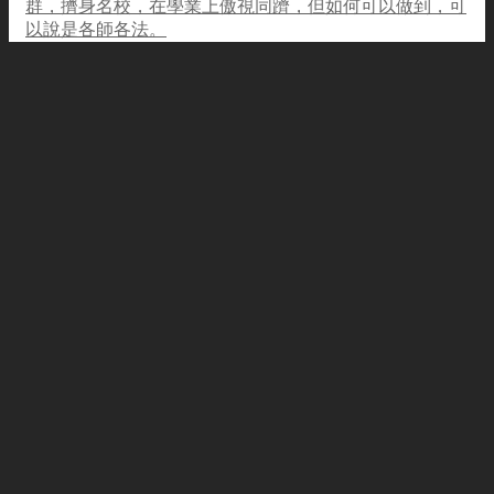
群，擠身名校，在學業上傲視同躋，但如何可以做到，可
以說是各師各法。