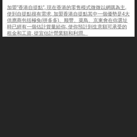
加盟”香港自提點”, 現在香港的零售模式微微以網購為主,
使到自提點很有需求, 加盟香港自提點其中一個優勢是4大
供應商包括極兔(拼多多)、顺豐、菜鳥、京東會在你選址
時已經有一個估計貨量給你, 使你預計到生意額可承受的
租金和工資, 從宜估計營業額和利潤。