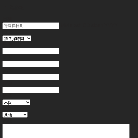
"
*
" 為必填
日期
MM slash DD slash YYYY
時間
姓名
*
電郵
電話
*
金額
地區
行業
備註