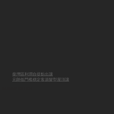
柴灣區利潤自提點出讓
元朗低門檻穩定客源髮型屋頂讓
BUSINESS HOT