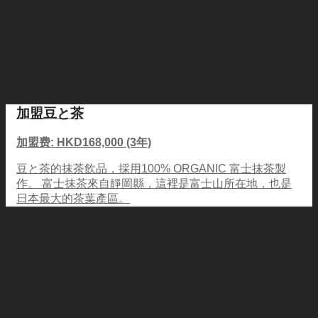
加盟豆と茶
加盟费: HKD168,000 (3年)
豆と茶的抹茶飲品，採用100% ORGANIC 富士抹茶製
作。 富士抹茶來自靜岡縣，這裡是富士山所在地，也是
日本最大的茶葉產區。