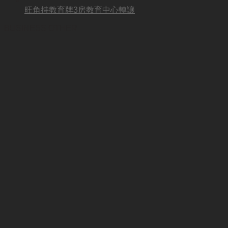
旺角持教育牌3房教育中心轉讓
BUSINESS OTHER