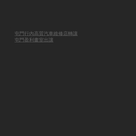
屯門行內高質汽車維修店轉讓
屯門盈利畫室出讓