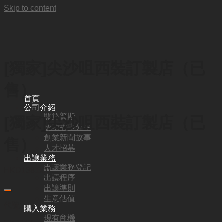
Skip to content
[獨家]尖沙咀西裝訂製店（已
售）
首頁
公司介紹
關於普斯
[獨家]尖沙咀西裝訂製店（已
成功故事分享
創業新聞故事
售）
人才招募
出讓業務
出讓業務登記
HKD
138,000
出讓程序
出讓準則
生意估值
代號:
購入業務
現有商機