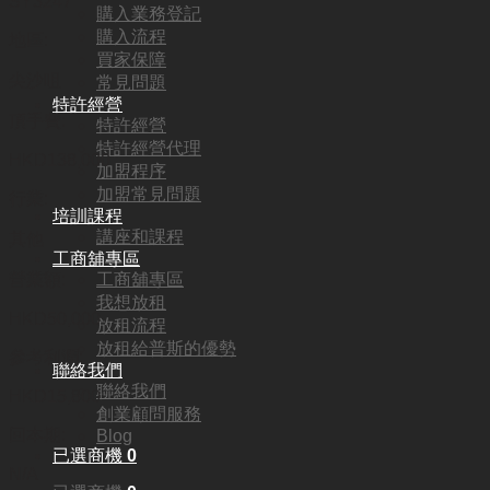
SY3247
購入業務登記
購入流程
地區:
買家保障
尖沙咀
常見問題
特許經營
頂手費:
特許經營
特許經營代理
HKD
138,000
加盟程序
加盟常見問題
行業:
培訓課程
講座和課程
其他
工商舖專區
工商舖專區
營業額:
我想放租
HKD50,000
放租流程
放租給普斯的優勢
參考利潤:
聯絡我們
聯絡我們
HKD15,800
創業顧問服務
回本期:
Blog
已選商機
0
N/A