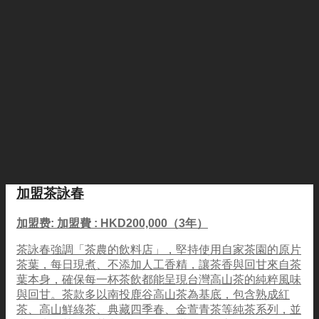
加盟茶詠春
加盟费: 加盟費 : HKD200,000（3年）
茶詠春強調「茶農的飲料店」，堅持使用自家茶園的原片
茶葉，每日現煮、不添加人工香精，讓茶香與回甘來自茶
葉本身，確保每一杯茶飲都能呈現台灣高山茶的純粹風味
與回甘。茶款多以南投鹿谷高山茶為基底，包含熟成紅
茶、高山鮮綠茶、典藏四季春、金萱青茶等純茶系列，並