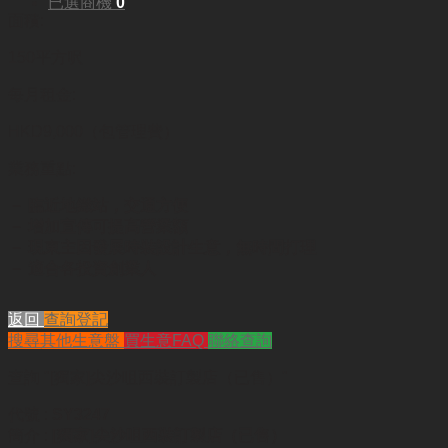
已選商機
0
面積:
150平方呎
每月租金:
HKD9,000（包管理費）
業務重點:
－ 臨近地鐵站，交通方便
－ 增加宣傳可提高營業額
－ 現東主因發展時裝設計生意，無時間打理
－ 適合各投資創業人
返回
查詢登記
搜尋其他生意盤
買生意FAQ
聯絡查詢
查詢
"[獨家]尖沙咀西裝訂製店（已售）"
代號 :
SY3247
簡介 :
[獨家]尖沙咀西裝訂製店（已售）