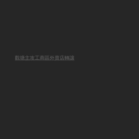
觀塘主攻工商區外賣店轉讓