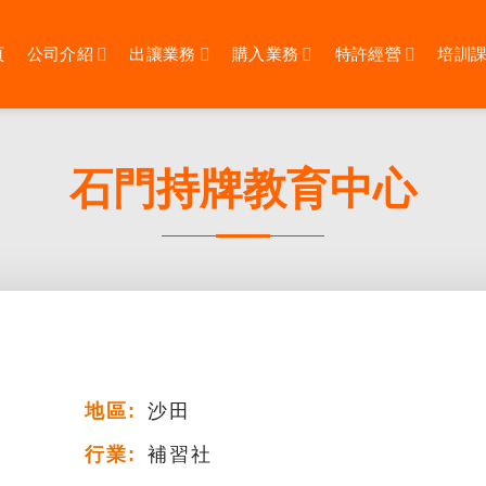
頁
公司介紹
出讓業務
購入業務
特許經營
培訓
石門持牌教育中心
地區:
沙田
行業:
補習社