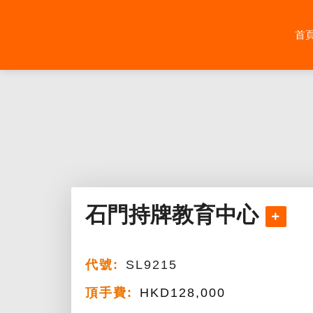
Skip
to
首
content
石門持牌教育中心
代號:
SL9215
頂手費:
HKD
128,000