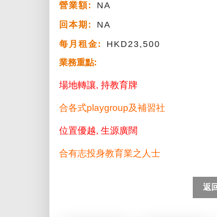
營業額:
NA
回本期:
NA
每月租金:
HKD23,500
業務重點:
場地轉讓, 持教育牌
合各式playgroup及補習社
位置優越, 生源廣闊
合有志投身教育業之人士
返