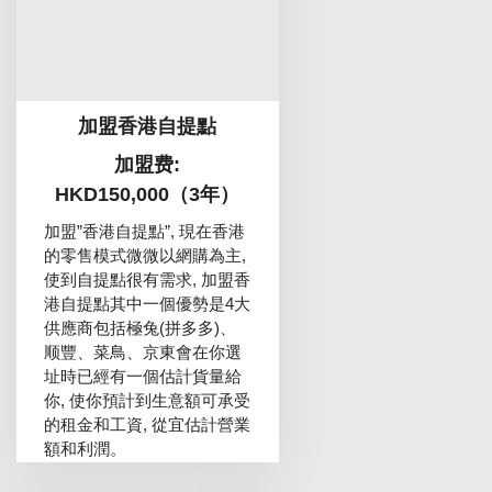
加盟香港自提點
加盟费:
HKD150,000（3年）
加盟”香港自提點”, 現在香港
的零售模式微微以網購為主,
使到自提點很有需求, 加盟香
港自提點其中一個優勢是4大
供應商包括極兔(拼多多)、
顺豐、菜鳥、京東會在你選
址時已經有一個估計貨量給
你, 使你預計到生意額可承受
的租金和工資, 從宜估計營業
額和利潤。