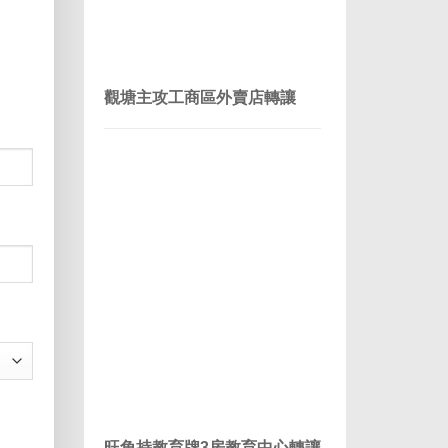
觀塘主攻工商區外賣店轉讓
旺角持教育牌3房教育中心轉讓