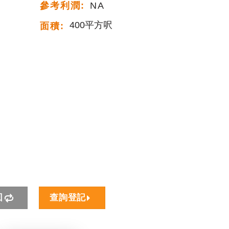
參考利潤:
NA
400平方呎
面積:
回
查詢登記