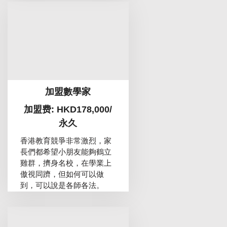
加盟數學家
加盟费: HKD178,000/
永久
香港教育競爭非常激烈，家
長們都希望小朋友能夠鶴立
雞群，擠身名校，在學業上
傲視同躋，但如何可以做
到，可以說是各師各法。