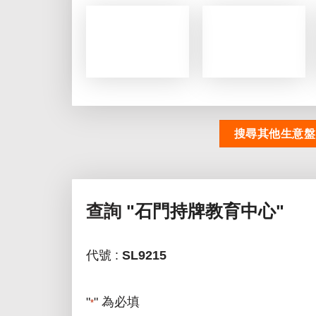
搜尋其他生意盤
查詢
"石門持牌教育中心"
代號 :
SL9215
"
" 為必填
*