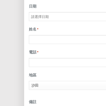
日期
MM
slash
姓名
*
DD
slash
電話
*
YYYY
地區
備註