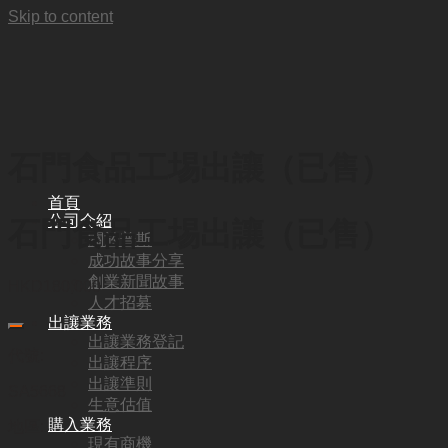
Skip to content
石門食品工埸出讓（已售）
首頁
公司介紹
石門食品工埸出讓（已售）
關於普斯
成功故事分享
創業新聞故事
HKD
180,000
人才招募
出讓業務
出讓業務登記
代號:
出讓程序
出讓準則
SA5668
生意估值
購入業務
地區:
現有商機