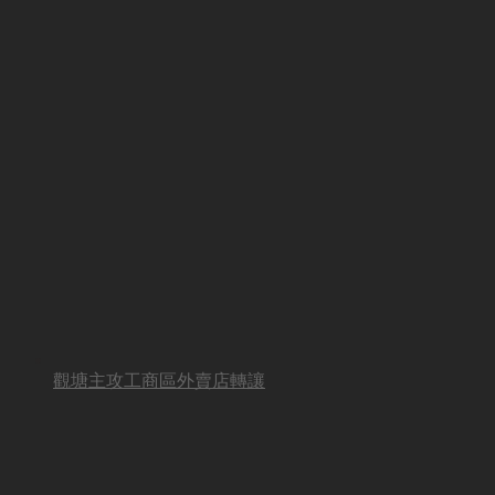
觀塘主攻工商區外賣店轉讓