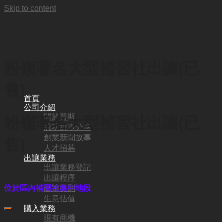
Skip to content
粉嶺著名大型補習社出讓(已
售)
首頁
公司介紹
關於普斯
粉嶺著名大型補習社出讓(已
成功故事分享
創業新聞故事
售)
人才招募
出讓業務
出讓業務登記
HKD
800,000
出讓程序
出讓準則
位於區內補習社集中地段
生意估值
購入業務
現有商機