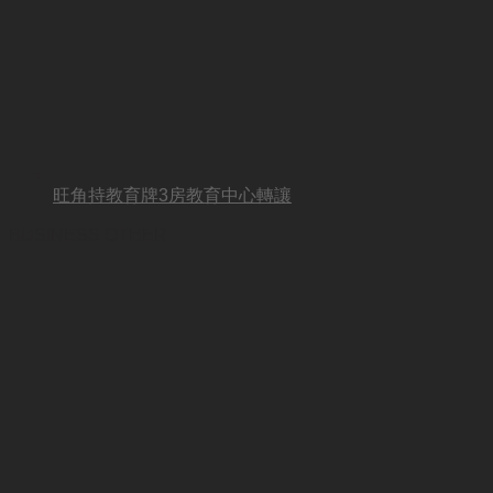
旺角持教育牌3房教育中心轉讓
BUSINESS OTHER