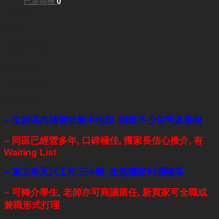
已選商機
0
14個月
面積:
1,000平方呎
每月租金:
HKD42,000
業務重點:
– 位於區內補習社集中地段, 附近不少住宅及學校
– 同區已經營多年,
口碑極佳, 獲家長信心推介,
有
Waiting List
– 東主每天只工作三小時,
生意穩定利潤極高
– 可轉介學生, 老師亦可商議留任, 新買家可全職或
兼職形式打理