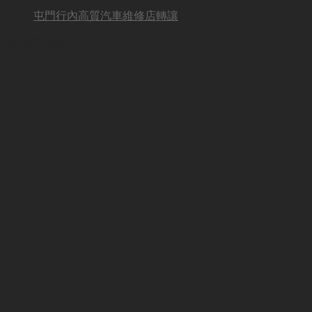
屯門行內高質汽車維修店轉讓
BUSINESS HOT