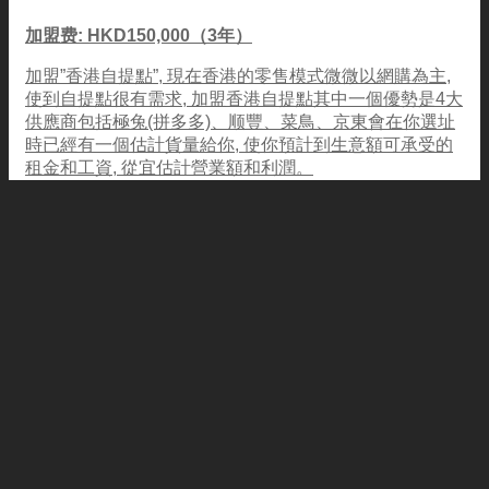
加盟费: HKD150,000（3年）
加盟”香港自提點”, 現在香港的零售模式微微以網購為主,
使到自提點很有需求, 加盟香港自提點其中一個優勢是4大
供應商包括極兔(拼多多)、顺豐、菜鳥、京東會在你選址
時已經有一個估計貨量給你, 使你預計到生意額可承受的
租金和工資, 從宜估計營業額和利潤。