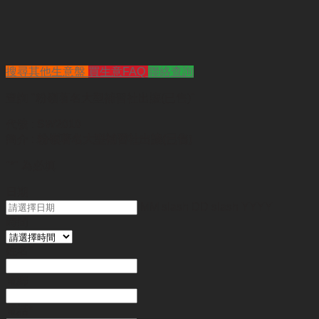
搜尋其他生意盤
買生意FAQ
聯絡查詢
查詢
"粉嶺著名大型補習社出讓(已售)"
代號 :
SW2010
簡介 :
粉嶺著名大型補習社出讓(已售)
"
*
" 為必填
日期
MM slash DD slash YYYY
時間
姓名
*
電郵
電話
*