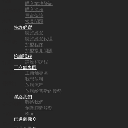
代號:
購入業務登記
購入流程
SW2010
買家保障
地區:
常見問題
特許經營
粉嶺
特許經營
特許經營代理
頂手費:
加盟程序
加盟常見問題
HKD
800,000
培訓課程
講座和課程
行業:
工商舖專區
工商舖專區
補習社
我想放租
營業額:
放租流程
放租給普斯的優勢
HKD180,000
聯絡我們
聯絡我們
參考利潤:
創業顧問服務
Blog
HKD95,000
已選商機
0
回本期: