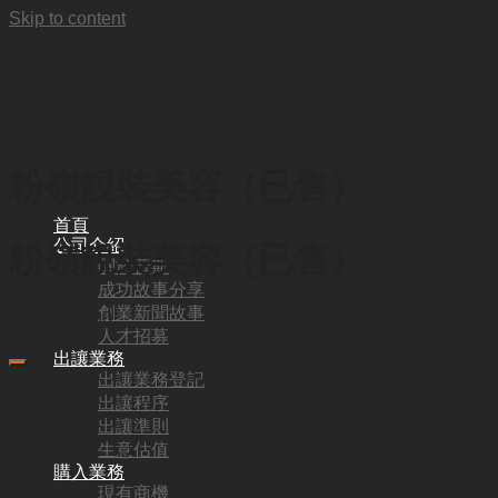
Skip to content
粉嶺靚裝美容（已售）
首頁
公司介紹
粉嶺靚裝美容（已售）
關於普斯
成功故事分享
創業新聞故事
HKD
450,000
人才招募
出讓業務
出讓業務登記
代號:
出讓程序
出讓準則
SK3943
生意估值
購入業務
地區:
現有商機