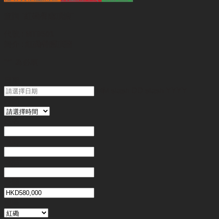
查詢
"紅磡餐廳頂讓"
代號 :
MT9501
簡介 :
紅磡餐廳頂讓
"
*
" 為必填
日期
MM slash DD slash YYYY
時間
姓名
*
電郵
電話
*
金額
地區