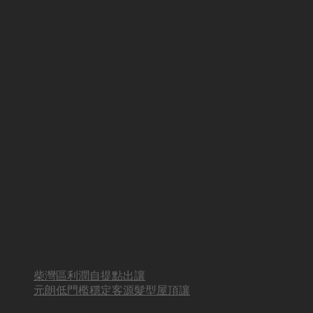
柴灣區利潤自提點出讓
元朗低門檻穩定客源髮型屋頂讓