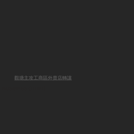
觀塘主攻工商區外賣店轉讓
BUSINESS OTHER