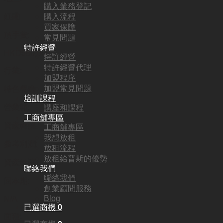
購入業務登記
紅磡
購入流程
買家保障
頂手費:
常見問題
特許經營
HKD
580,000
特許經營
特許經營代理
行業:
加盟程序
加盟常見問題
特色餐廳
培訓課程
營業額:
講座和課程
工商舖專區
資產轉讓
工商舖專區
我想放租
參考利潤:
放租流程
放租給普斯的優勢
資產轉讓
聯絡我們
聯絡我們
回本期:
創業顧問服務
Blog
N/A
已選商機
0
面積: