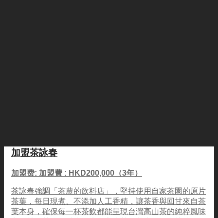
加盟茶詠春
加盟费: 加盟費 : HKD200,000（3年）
茶詠春強調「茶農的飲料店」，堅持使用自家茶園的原片
茶葉，每日現煮、不添加人工香精，讓茶香與回甘來自茶
葉本身，確保每一杯茶飲都能呈現台灣高山茶的純粹風味