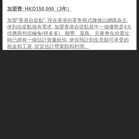
加盟费: HKD150,000（3年）
加盟”香港自提點”, 現在香港的零售模式微微以網購為主,
使到自提點很有需求, 加盟香港自提點其中一個優勢是4大
供應商包括極兔(拼多多)、顺豐、菜鳥、京東會在你選址
時已經有一個估計貨量給你, 使你預計到生意額可承受的
租金和工資, 從宜估計營業額和利潤。