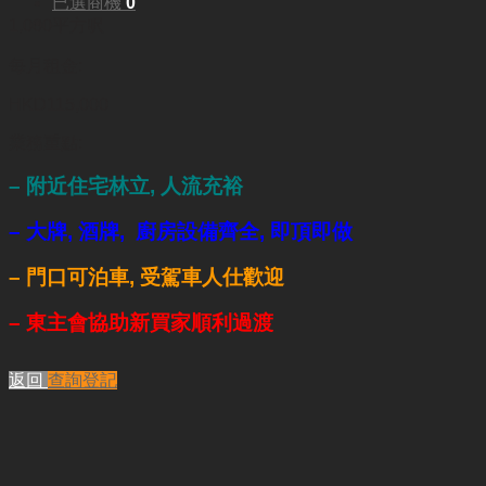
已選商機
0
1,000平方呎
每月租金:
HKD115,000
業務重點:
– 附近住宅林立, 人流充裕
– 大牌, 酒牌, 廚房設備齊全, 即頂即做
– 門口可泊車, 受駕車人仕歡迎
– 東主會協助新買家順利過渡
返回
查詢登記