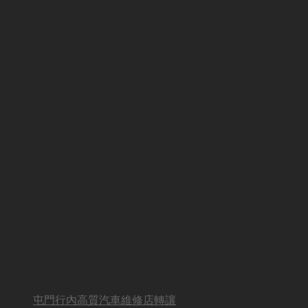
屯門行內高質汽車維修店轉讓