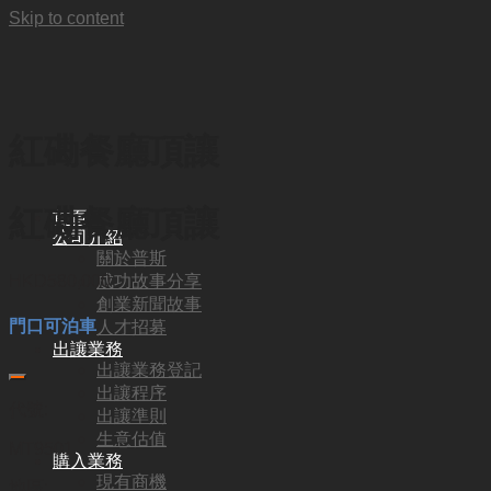
Skip to content
紅磡餐廳頂讓
紅磡餐廳頂讓
首頁
公司介紹
關於普斯
成功故事分享
HKD
580,000
創業新聞故事
門口可泊車
人才招募
出讓業務
出讓業務登記
出讓程序
代號:
出讓準則
生意估值
MT9501
購入業務
現有商機
地區: