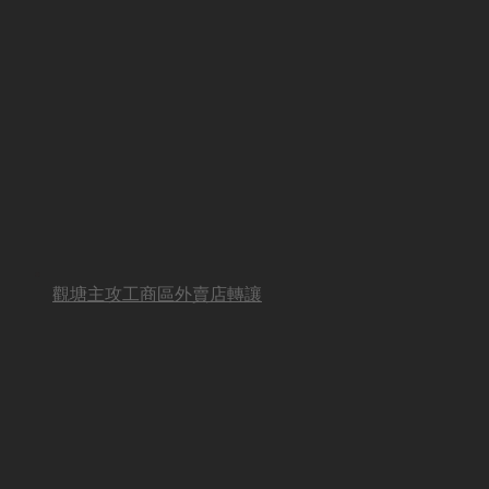
觀塘主攻工商區外賣店轉讓