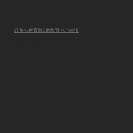
旺角持教育牌3房教育中心轉讓
BUSINESS OTHER