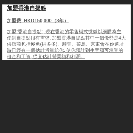
加盟香港自提點
加盟费: HKD150,000（3年）
加盟”香港自提點”, 現在香港的零售模式微微以網購為主,
使到自提點很有需求, 加盟香港自提點其中一個優勢是4大
供應商包括極兔(拼多多)、顺豐、菜鳥、京東會在你選址
時已經有一個估計貨量給你, 使你預計到生意額可承受的
租金和工資, 從宜估計營業額和利潤。