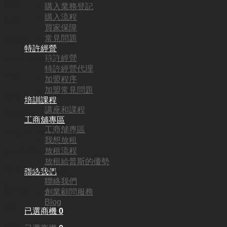
地區:
購入業務登記
購入流程
屯門
買家保障
常見問題
頂手費:
特許經營
特許經營
HKD
7,500,000
特許經營代理
行業:
加盟程序
加盟常見問題
其他
培訓課程
講座和課程
營業額:
工商舖專區
工商舖專區
HKD 10,000,000 / 年
我想放租
放租流程
參考利潤:
放租給普斯的優勢
HKD 5,000,000/年
聯絡我們
聯絡我們
回本期:
創業顧問服務
Blog
N/A
已選商機
0
面積: