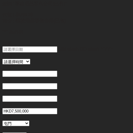
查詢
"學校用品零售公司(已售)"
代號 :
SU9108
簡介 :
學校用品零售公司(已售)
"
*
" 為必填
日期
MM slash DD slash YYYY
時間
姓名
*
電郵
電話
*
金額
地區
行業