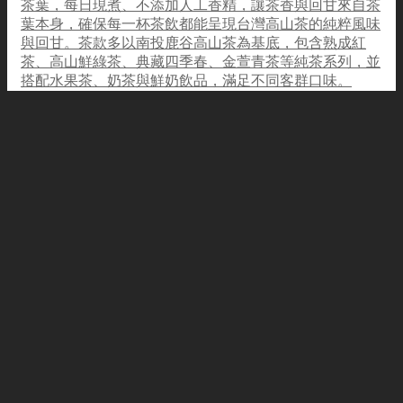
茶葉，每日現煮、不添加人工香精，讓茶香與回甘來自茶
葉本身，確保每一杯茶飲都能呈現台灣高山茶的純粹風味
與回甘。茶款多以南投鹿谷高山茶為基底，包含熟成紅
茶、高山鮮綠茶、典藏四季春、金萱青茶等純茶系列，並
搭配水果茶、奶茶與鮮奶飲品，滿足不同客群口味。