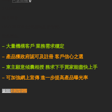
已選商機
0
5,000平方呎
每月租金:
HKD 39,000 (已包差餉及管理費)
業務重點:
– 大量機構客戶 業務需求穩定
– 產品獲政府認可及註冊 客戶信心之選
– 東主願意傾囊相授 務求下手買家能盡快上手
– 可加強網上宣傳 進一步提高產品曝光率
返回
查詢登記