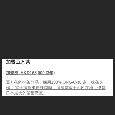
加盟豆と茶
加盟费: HKD168,000 (3年)
豆と茶的抹茶飲品，採用100% ORGANIC 富士抹茶製
作。 富士抹茶來自靜岡縣，這裡是富士山所在地，也是
日本最大的茶葉產區。