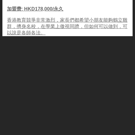
加盟费: HKD178,000/永久
香港教育競爭非常激烈，家長們都希望小朋友能夠鶴立雞
群，擠身名校，在學業上傲視同躋，但如何可以做到，可
以說是各師各法。