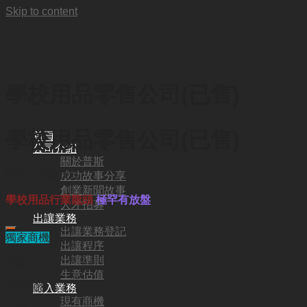
Skip to content
學校用品零售公司(已售)
學校用品零售公司(已售)
首頁
公司介紹
關於普斯
成功故事分享
HKD
7,500,000
創業新聞故事
學校用品行業龍頭
極罕有放盤
人才招募
出讓業務
出讓業務登記
獨家商機
出讓程序
出讓準則
代號:
生意估值
SU9108
購入業務
現有商機