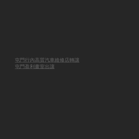
屯門行內高質汽車維修店轉讓
屯門盈利畫室出讓