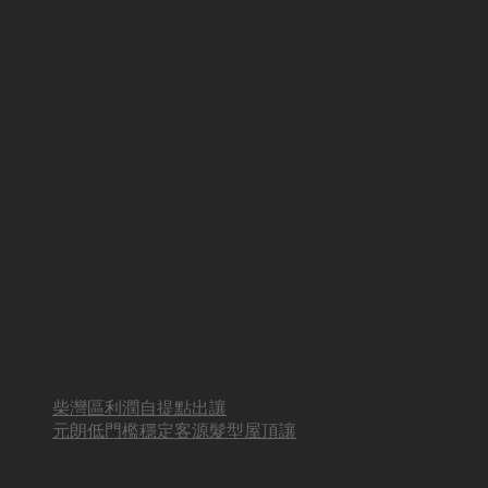
柴灣區利潤自提點出讓
元朗低門檻穩定客源髮型屋頂讓
BUSINESS HOT