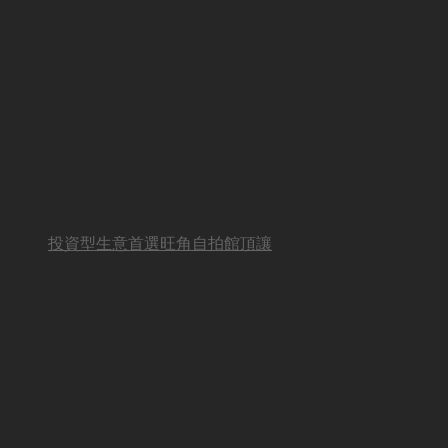
投資型生意首選旺角自拍館頂讓