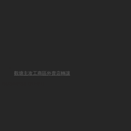
觀塘主攻工商區外賣店轉讓
BUSINESS OTHER