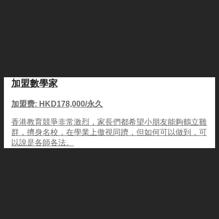
加盟數學家
加盟费: HKD178,000/永久
香港教育競爭非常激烈，家長們都希望小朋友能夠鶴立雞
群，擠身名校，在學業上傲視同躋，但如何可以做到，可
以說是各師各法。