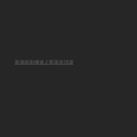
新蒲崗影樓連上客渠道頂讓