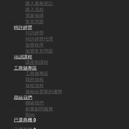
地區:
購入業務登記
購入流程
葵涌
買家保障
常見問題
頂手費:
特許經營
特許經營
HKD
168,000
特許經營代理
行業:
加盟程序
加盟常見問題
婚慶/攝影
培訓課程
講座和課程
營業額:
工商舖專區
工商舖專區
HKD85,000
我想放租
參考利潤:
放租流程
放租給普斯的優勢
HKD45,000
聯絡我們
聯絡我們
回本期:
創業顧問服務
Blog
4個月
已選商機
0
面積: