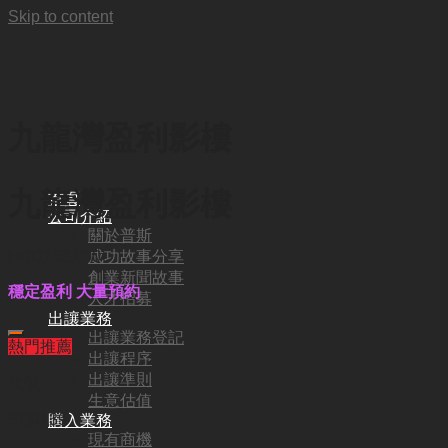
Skip to content
九龍灣盈利影樓
九龍灣盈利影樓
首頁
公司介紹
關於普斯
成功故事分享
HKD
168,000
創業新聞故事
穩定盈利 大量預約
人才招募
出讓業務
出讓業務登記
熱門推薦
出讓程序
出讓準則
代號:
生意估值
SQ9139
購入業務
現有商機