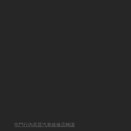
屯門行內高質汽車維修店轉讓