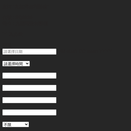
查詢
"九龍灣盈利影樓"
代號 :
SQ9139
簡介 :
九龍灣盈利影樓
"
*
" 為必填
日期
MM slash DD slash YYYY
時間
姓名
*
電郵
電話
*
金額
地區
行業