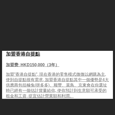
加盟香港自提點
加盟费: HKD150,000（3年）
加盟”香港自提點”, 現在香港的零售模式微微以網購為主,
使到自提點很有需求, 加盟香港自提點其中一個優勢是4大
供應商包括極兔(拼多多)、顺豐、菜鳥、京東會在你選址
時已經有一個估計貨量給你, 使你預計到生意額可承受的
租金和工資, 從宜估計營業額和利潤。