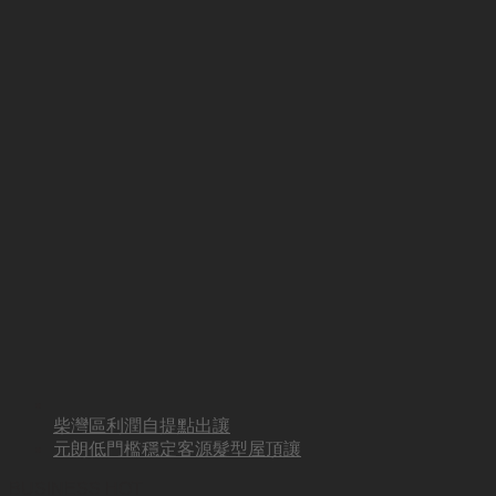
柴灣區利潤自提點出讓
元朗低門檻穩定客源髮型屋頂讓
BUSINESS HOT