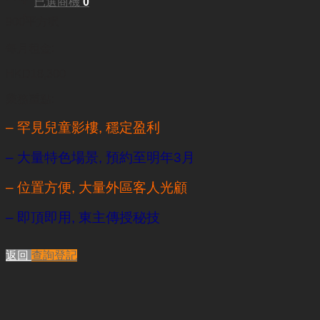
已選商機
0
900平方呎
每月租金:
HKD18,300
業務重點:
– 罕見兒童影樓, 穩定盈利
– 大量特色場景, 預約至明年3月
– 位置方便, 大量外區客人光顧
– 即頂即用, 東主傳授秘技
返回
查詢登記