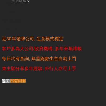
已選商機
0
1,900平方呎
每月租金:
HKD20,000
業務重點:
近30年老牌公司, 生意模式穩定
客戶多為大公司/政府機構, 多年來無壞帳
每日均有查詢, 無需跑數生意自動上門
東主願分享多年經驗, 外行人亦可上手
返回
查詢登記