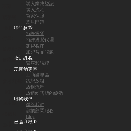
購入業務登記
不限
購入流程
買家保障
頂手費:
常見問題
特許經營
HKD
1,380,000
特許經營
行業:
特許經營代理
加盟程序
貿易/批發
加盟常見問題
培訓課程
營業額:
講座和課程
工商舖專區
HKD10,700,000(一年)
工商舖專區
我想放租
參考利潤:
放租流程
HKD890,000(一年)
放租給普斯的優勢
聯絡我們
回本期:
聯絡我們
創業顧問服務
48個月
Blog
已選商機
0
面積: