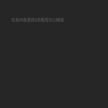
旺角持教育牌3房教育中心轉讓
BUSINESS OTHER