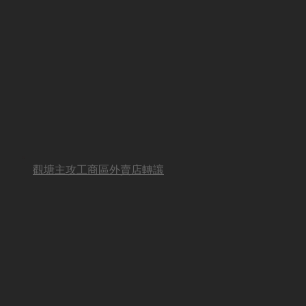
觀塘主攻工商區外賣店轉讓