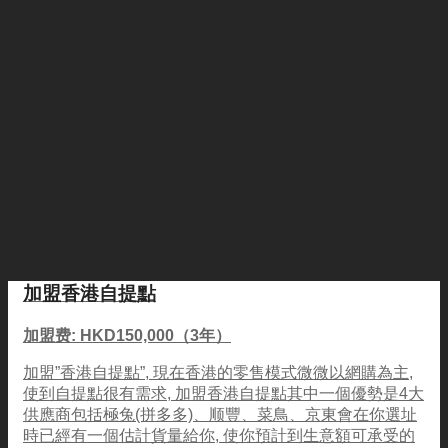
加盟香港自提點
加盟费: HKD150,000（3年）
加盟”香港自提點”, 現在香港的零售模式微微以網購為主,
使到自提點很有需求, 加盟香港自提點其中一個優勢是4大
供應商包括極兔(拼多多)、顺豐、菜鳥、京東會在你選址
時已經有一個估計貨量給你, 使你預計到生意額可承受的