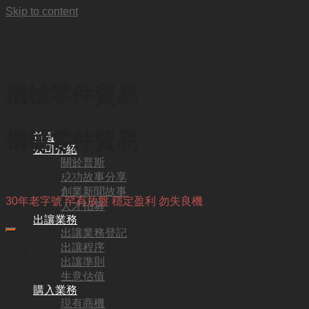
Skip to content
機械零件貿易
機械零件貿易
首頁
公司介紹
關於普斯
成功故事分享
HKD
1,380,000
創業新聞故事
30年老字號 罕有放盤 穩定盈利 勿失良機
人才招募
出讓業務
出讓業務登記
出讓程序
代號:
出讓準則
SQ9368
生意估值
購入業務
地區:
現有商機