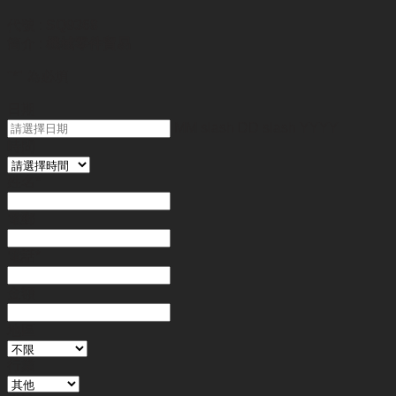
代號 :
SQ9368
簡介 :
機械零件貿易
"
*
" 為必填
日期
MM slash DD slash YYYY
時間
姓名
*
電郵
電話
*
金額
地區
行業