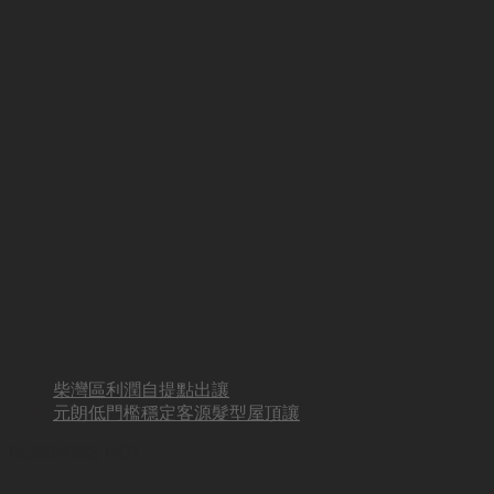
柴灣區利潤自提點出讓
元朗低門檻穩定客源髮型屋頂讓
BUSINESS HOT