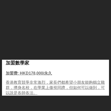
加盟數學家
加盟费: HKD178,000/永久
香港教育競爭非常激烈，家長們都希望小朋友能夠鶴立雞
群，擠身名校，在學業上傲視同躋，但如何可以做到，可
以說是各師各法。