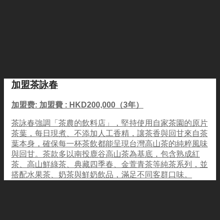
加盟茶詠春
加盟费: 加盟費 : HKD200,000（3年）
茶詠春強調「茶農的飲料店」，堅持使用自家茶園的原片
茶葉，每日現煮、不添加人工香精，讓茶香與回甘來自茶
葉本身，確保每一杯茶飲都能呈現台灣高山茶的純粹風味
與回甘。茶款多以南投鹿谷高山茶為基底，包含熟成紅
茶、高山鮮綠茶、典藏四季春、金萱青茶等純茶系列，並
搭配水果茶、奶茶與鮮奶飲品，滿足不同客群口味。